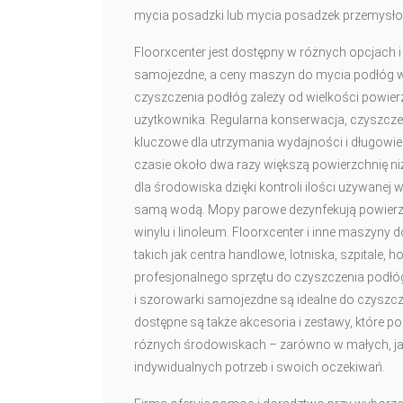
mycia posadzki lub mycia posadzek przemysł
Floorxcenter jest dostępny w różnych opcjach i
samojezdne, a ceny maszyn do mycia podłóg wa
czyszczenia podłóg zależy od wielkości powier
użytkownika. Regularna konserwacja, czyszcze
kluczowe dla utrzymania wydajności i długow
czasie około dwa razy większą powierzchnię niż
dla środowiska dzięki kontroli ilości używanej
samą wodą. Mopy parowe dezynfekują powierzch
winylu i linoleum. Floorxcenter i inne maszyny
takich jak centra handlowe, lotniska, szpitale, 
profesjonalnego sprzętu do czyszczenia podłó
i szorowarki samojezdne są idealne do czyszc
dostępne są także akcesoria i zestawy, które
różnych środowiskach – zarówno w małych, jak
indywidualnych potrzeb i swoich oczekiwań.