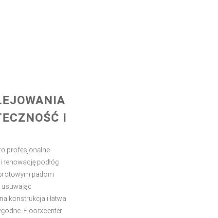
LEJOWANIA
TECZNOŚĆ I
to profesjonalne
 i renowację podłóg
 obrotowym padom
, usuwając
a konstrukcja i łatwa
wygodne. Floorxcenter