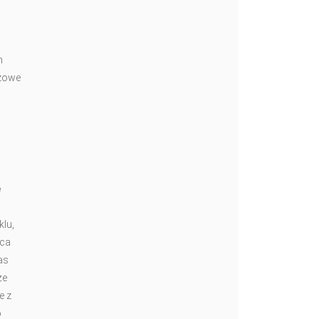
h
czowe
ę
klu,
ąca
as
że
e z
o