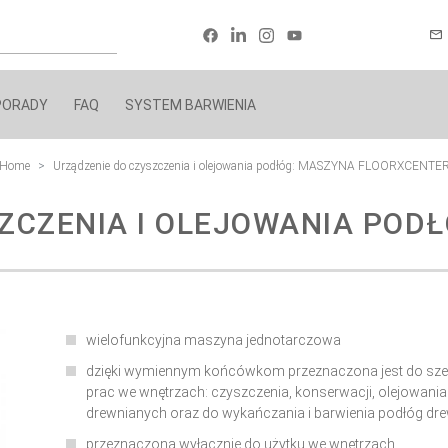
PORADY
FAQ
SYSTEM BARWIENIA
Home
Urządzenie do czyszczenia i olejowania podłóg: MASZYNA FLOORXCENTE
ZCZENIA I OLEJOWANIA POD
wielofunkcyjna maszyna jednotarczowa
dzięki wymiennym końcówkom przeznaczona jest do sze
prac we wnętrzach: czyszczenia, konserwacji, olejowania
drewnianych oraz do wykańczania i barwienia podłóg dr
przeznaczona wyłącznie do użytku we wnętrzach