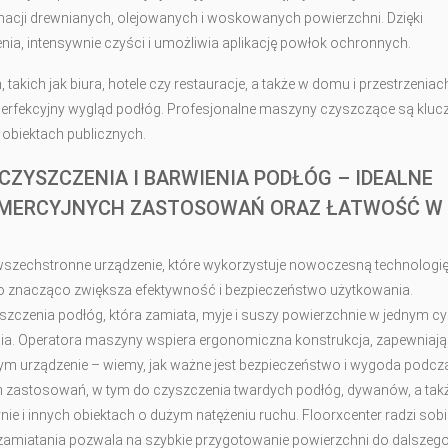
gnacji drewnianych, olejowanych i woskowanych powierzchni. Dzięki
, intensywnie czyści i umożliwia aplikację powłok ochronnych.
takich jak biura, hotele czy restauracje, a także w domu i przestrzeniac
perfekcyjny wygląd podłóg. Profesjonalne maszyny czyszczące są klu
obiektach publicznych.
ZYSZCZENIA I BARWIENIA PODŁÓG – IDEALNE
KOMERCYJNYCH ZASTOSOWAŃ ORAZ ŁATWOŚĆ W
wszechstronne urządzenie, które wykorzystuje nowoczesną technologi
 znacząco zwiększa efektywność i bezpieczeństwo użytkowania.
czenia podłóg, która zamiata, myje i suszy powierzchnie w jednym cy
enia. Operatora maszyny wspiera ergonomiczna konstrukcja, zapewniaj
m urządzenie – wiemy, jak ważne jest bezpieczeństwo i wygoda podcz
ch zastosowań, w tym do czyszczenia twardych podłóg, dywanów, a tak
ie i innych obiektach o dużym natężeniu ruchu. Floorxcenter radzi sobi
zamiatania pozwala na szybkie przygotowanie powierzchni do dalszeg