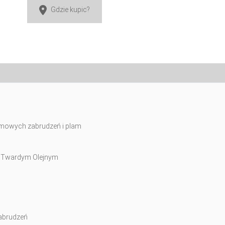
Gdzie kupic?
omowych zabrudzeń i plam
 Twardym Olejnym
zabrudzeń