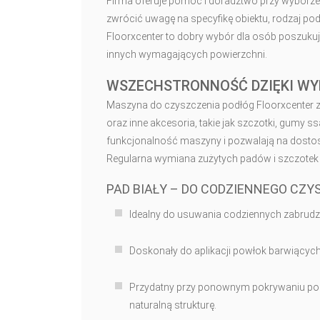
Firma oferuje pomoc i doradztwo przy wyborze 
zwrócić uwagę na specyfikę obiektu, rodzaj pod
Floorxcenter to dobry wybór dla osób poszuk
innych wymagających powierzchni.
WSZECHSTRONNOŚĆ DZIĘKI W
Maszyna do czyszczenia podłóg Floorxcenter z
oraz inne akcesoria, takie jak szczotki, gumy s
funkcjonalność maszyny i pozwalają na dostos
Regularna wymiana zużytych padów i szczotek j
PAD BIAŁY – DO CODZIENNEGO CZY
Idealny do usuwania codziennych zabrudze
Doskonały do aplikacji powłok barwiącyc
Przydatny przy ponownym pokrywaniu pod
naturalną strukturę.