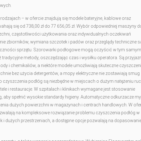
owych.
 rodzajach – w ofercie znajdują się modele bateryjne, kablowe oraz
hają się od 738,00 zł do 77 656,05 zł. Wybór odpowiedniej maszyny d
zchni, częstotliwości użytkowania oraz indywidualnych oczekiwań
nie zbiorników, wymiana szczotek i padów oraz przeglądy techniczne s
ieczności sprzętu. Szorowarki podłogowe mogą oczyścić w tym samy
 tradycyjne metody, oszczędzając czas i wysiłku operatora. Są przyjaz
 wody i chemikaliów, a niektóre modele umożliwiają skuteczne czyszczen
nie bez użycia detergentów, a mopy elektryczne nie zostawiają smug
 do czyszczenia podłóg są niezbędne w miejscach o dużym natężeniu ruc
hotele i restauracje. W szpitalach i klinikach wymagane jest stosowanie
g, aby spełnić wysokie standardy higieny. Automatyczne odkurzacze my
zenia dużych powierzchni w magazynach i centrach handlowych. W ofer
 pozwalają na kompleksowe rozwiązanie problemu czyszczenia podłóg w
 i dużych przestrzeniach, a dostępne opcje pozwalają na dopasowani