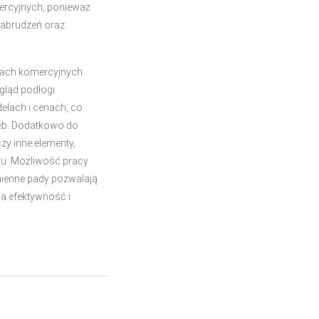
ercyjnych, ponieważ
zabrudzeń oraz
niach komercyjnych.
ląd podłogi.
elach i cenach, co
eb. Dodatkowo do
zy inne elementy,
tu. Możliwość pracy
mienne pady pozwalają
a efektywność i