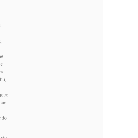
o
ą
m
ne
ie
 na
hu,
jące
cie
e do