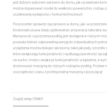
jest dobrym wyborem zarówno do domu, jak i przestrzeni kom
można dopasować model do wielkości powierzchni, rodzaju 
oczekiwanej wydajności i funkcji technicznych.
Floorxcenter sprawdzi się zarówno w domu, jak i w przestrze
Doskonale usuwa ślady użytkowania i przywraca naturalny wyg
Maszyna do czyszczenia podłóg jest dostępna w różnych mod
pozwala dobrać odpowiednią wersję do indywidualnych potrz
urządzenia można dokupić akcesoria, takie jak pady, szczotki c
które zwiększają funkcjonalność i wydłużają żywotność sprzę
na sucho i mokro zwiększa funkcjonalność urządzenia, a wy
dostosować maszynę do różnych rodzajów podłóg. Postaw n
oszczędność czasu z profesjonalną maszyną czyszczącą!
Znajdź sklep OSMO!