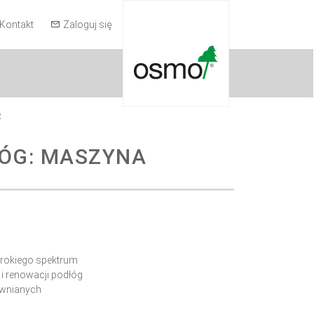
Kontakt
Zaloguj się
R
ŁÓG: MASZYNA
rokiego spektrum
 i renowacji podłóg
ewnianych