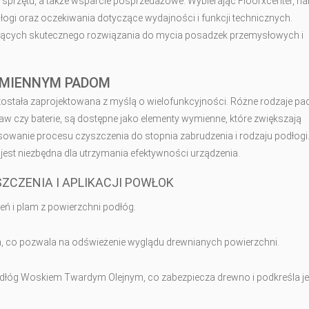
sprzętu, a także wsparcie posprzedażowe. Wybierając Floorxcenter, na
łogi oraz oczekiwania dotyczące wydajności i funkcji technicznych.
ujących skutecznego rozwiązania do mycia posadzek przemysłowych i
YMIENNYM PADOM
ostała zaprojektowana z myślą o wielofunkcyjności. Różne rodzaje p
saw czy baterie, są dostępne jako elementy wymienne, które zwiększają
owanie procesu czyszczenia do stopnia zabrudzenia i rodzaju podłogi
est niezbędna dla utrzymania efektywności urządzenia.
SZCZENIA I APLIKACJI POWŁOK
ń i plam z powierzchni podłóg.
h, co pozwala na odświeżenie wyglądu drewnianych powierzchni.
łóg Woskiem Twardym Olejnym, co zabezpiecza drewno i podkreśla j