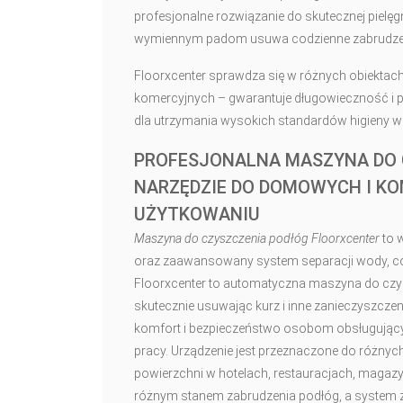
profesjonalne rozwiązanie do skutecznej pielę
wymiennym padom usuwa codzienne zabrudzenia
Floorxcenter sprawdza się w różnych obiektach, 
komercyjnych – gwarantuje długowieczność i 
dla utrzymania wysokich standardów higieny w 
PROFESJONALNA MASZYNA DO C
NARZĘDZIE DO DOMOWYCH I 
UŻYTKOWANIU
Maszyna do czyszczenia podłóg Floorxcenter
to 
oraz zaawansowany system separacji wody, co
Floorxcenter to automatyczna maszyna do czysz
skutecznie usuwając kurz i inne zanieczyszcz
komfort i bezpieczeństwo osobom obsługujący
pracy. Urządzenie jest przeznaczone do różny
powierzchni w hotelach, restauracjach, magazyn
różnym stanem zabrudzenia podłóg, a system 