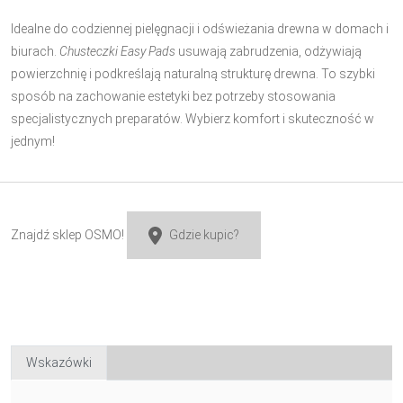
Idealne do codziennej pielęgnacji i odświeżania drewna w domach i
biurach.
Chusteczki Easy Pads
usuwają zabrudzenia, odżywiają
powierzchnię i podkreślają naturalną strukturę drewna. To szybki
sposób na zachowanie estetyki bez potrzeby stosowania
specjalistycznych preparatów. Wybierz komfort i skuteczność w
jednym!
Znajdź sklep OSMO!
Gdzie kupic?
Wskazówki