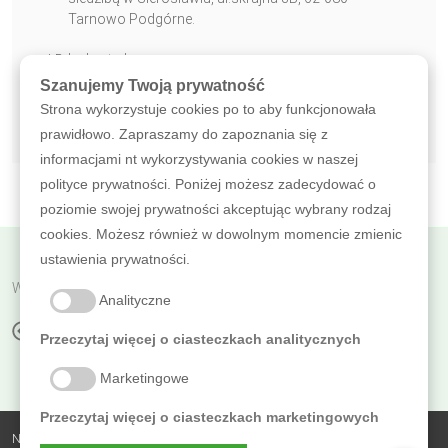
Tarnowo Podgórne.
* Pole obowiązkowe
Szanujemy Twoją prywatność
WYŚLIJ WIADOMOŚĆ
Strona wykorzystuje cookies po to aby funkcjonowała
prawidłowo. Zapraszamy do zapoznania się z
informacjami nt wykorzystywania cookies w naszej
polityce prywatności. Poniżej możesz zadecydować o
poziomie swojej prywatności akceptując wybrany rodzaj
cookies. Możesz również w dowolnym momencie zmienic
ustawienia prywatności.
Wróć do poprzedniej
Analityczne
PROFI SZPACHLA OBROTOWA
Przeczytaj więcej o ciasteczkach analitycznych
Marketingowe
Przeczytaj więcej o ciasteczkach marketingowych
Nobless Polska Zbigniew Sierzputowski Sp. k.,