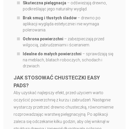
Skuteczna pielęgnacja
– odświeżają drewno,
podkreślając jego naturalny wygląd.
Brak smug i tłustych śladów
– drewno po
aplikacji wygląda estetycznie i nie wymaga
polerowania.
Ochrona powierzchni
– zabezpieczają przed
wilgocią, zabrudzeniami i ścieraniem.
Idealne do małych powierzchni
– sprawdzają się
na meblach, blatach roboczych, schodach i
drzwiach.
JAK STOSOWAĆ CHUSTECZKI EASY
PADS?
Aby uzyskać najlepszy efekt, przed użyciem warto
oczyścić powierzchnię z kurzu i zabrudzeń. Następnie
wystarczy przetrzeć drewno chusteczką, równomiernie
rozprowadzając warstwę pielęgnacyjną. Po aplikacji
zaleca się odczekanie kilku godzin, aby olej wniknął w
strukturę drewna i zapewnił długotrwałą ochronę.