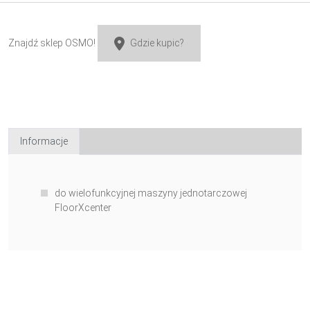
Znajdź sklep OSMO!
Gdzie kupic?
Informacje
do wielofunkcyjnej maszyny jednotarczowej
FloorXcenter