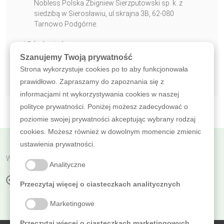
Nobless Polska Zbigniew Sierzputowski sp. k. z
siedzibą w Sierosławiu, ul.skrajna 3B, 62-080
Tarnowo Podgórne.
* Pole obowiązkowe
Szanujemy Twoją prywatność
WYŚLIJ WIADOMOŚĆ
Strona wykorzystuje cookies po to aby funkcjonowała
prawidłowo. Zapraszamy do zapoznania się z
informacjami nt wykorzystywania cookies w naszej
polityce prywatności. Poniżej możesz zadecydować o
poziomie swojej prywatności akceptując wybrany rodzaj
cookies. Możesz również w dowolnym momencie zmienic
ustawienia prywatności.
Wróć do poprzedniej
Analityczne
PAD ZIELONY
Przeczytaj więcej o ciasteczkach analitycznych
Marketingowe
Przeczytaj więcej o ciasteczkach marketingowych