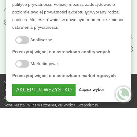
polityce prywatności. Poniżej możesz zadecydować o
Wróć do poprzedniej
poziomie swojej prywatności akceptując wybrany rodzaj
cookies. Możesz również w dowolnym momencie zmienic
PODŁOGI
ustawienia prywatności.
Czytaj dalej
Analityczne
BLATY KUCHENNE I ROBOCZE
Przeczytaj więcej o ciasteczkach analitycznych
Marketingowe
Przeczytaj więcej o ciasteczkach marketingowych
Nobless Polska Zbigniew Sierzputowski Sp. k.,
Zapisz wybór
AKCEPTUJ WSZYSTKO
ul. Skrajna 3B, Sierosław, 62-080 Tarnowo Podgórne, NIP: 7831742179, REGON:
PRYWATNOŚĆ
364482735, BDO: 000305723, nr KRS: 0000618619, Sąd Rejonowy Poznań -
Nowe Miasto i Wilda w Poznaniu, VIII Wydział Gospodarczy.
Polityka prywatności
© 2026 - osmo.com.pl Osmo Polska Dystrybutor generalny: