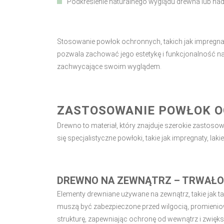
Podkreślenie naturalnego wyglądu drewna lub nad
Stosowanie powłok ochronnych, takich jak impregnaty,
pozwala zachować jego estetykę i funkcjonalność na 
zachwycające swoim wyglądem.
ZASTOSOWANIE POWŁOK 
Drewno to materiał, który znajduje szerokie zastoso
się specjalistyczne powłoki, takie jak impregnaty, l
DREWNO NA ZEWNĄTRZ – TRWAŁO
Elementy drewniane używane na zewnątrz, takie jak 
muszą być zabezpieczone przed wilgocią, promienio
strukturę, zapewniając ochronę od wewnątrz i zwięks