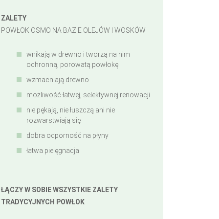
ZALETY
POWŁOK OSMO NA BAZIE OLEJÓW I WOSKÓW
wnikają w drewno i tworzą na nim
ochronną, porowatą powłokę
wzmacniają drewno
możliwość łatwej, selektywnej renowacji
nie pękają, nie łuszczą ani nie
rozwarstwiają się
dobra odporność na płyny
łatwa pielęgnacja
ŁĄCZY W SOBIE WSZYSTKIE ZALETY
TRADYCYJNYCH POWŁOK