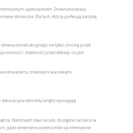
d intensywnym użytkowaniem. Drewniane tarasy
ienie słoneczne. Dla tych, którzy preferują bardziej
 drewna konstrukcyjnego nie tylko chronią przed
ją nośność i stabilność przez dekady, co jest
y spowodowanemu zmiennymi warunkami
czy dekoracyjne elementy wnętrz wymagają
trza. Natomiast oleje i woski, dostępne zarówno w
ch, gdzie drewniane powierzchnie są intensywnie