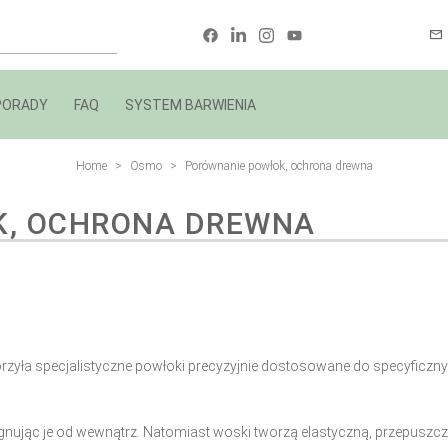
PORADY
FAQ
SYSTEM BARWIENIA
Home
Osmo
Porównanie powłok, ochrona drewna
K, OCHRONA DREWNA
zyła specjalistyczne powłoki precyzyjnie dostosowane do specyficzny
lęgnując je od wewnątrz. Natomiast woski tworzą elastyczną, przepuszcz