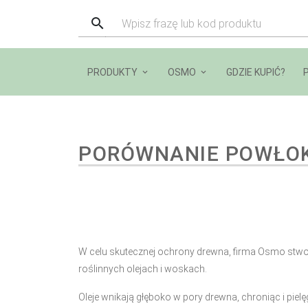
PRODUKTY
OSMO
GDZIE KUPIĆ?
PORÓWNANIE POWŁO
W celu skutecznej ochrony drewna, firma Osmo stwor
roślinnych olejach i woskach.
Oleje wnikają głęboko w pory drewna, chroniąc i pie