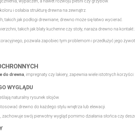
ęcznienia, wypaczeń, a nawet rozwoju pleśni czy grzybów.
koloru i osłabia strukturę drewna na zewnątrz.
, takich jak podłogi drewniane, drewno może się łatwo wycierać.
erzchni, takich jak blaty kuchenne czy stoły, naraża drewno na kontakt 
dekoracyjnego, pozwala zapobiec tym problemom i przedłużyć jego żywo
 OCHRONNYCH
je do drewna
, impregnaty czy lakiery, zapewnia wiele istotnych korzyści:
EGO WYGLĄDU
ślają naturalny rysunek słojów.
osować drewno do każdego stylu wnętrza lub elewacji.
 zachowuje swój pierwotny wygląd pomimo działania słońca czy desz
Y