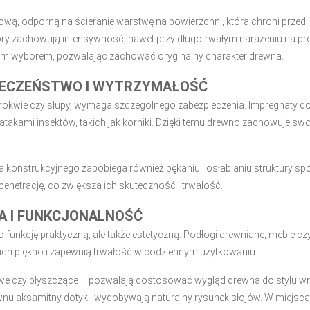
wą, odporną na ścieranie warstwę na powierzchni, która chroni prze
lory zachowują intensywność, nawet przy długotrwałym narażeniu na prom
nym wyborem, pozwalając zachować oryginalny charakter drewna.
IECZEŃSTWO I WYTRZYMAŁOŚĆ
krokwie czy słupy, wymaga szczególnego zabezpieczenia. Impregnaty do
 atakami insektów, takich jak korniki. Dzięki temu drewno zachowuje swo
 konstrukcyjnego zapobiega również pękaniu i osłabianiu struktur
enetrację, co zwiększa ich skuteczność i trwałość.
A I FUNKCJONALNOŚĆ
o funkcję praktyczną, ale także estetyczną. Podłogi drewniane, meble 
ich piękno i zapewnią trwałość w codziennym użytkowaniu.
e czy błyszczące – pozwalają dostosować wygląd drewna do stylu wnę
wnu aksamitny dotyk i wydobywają naturalny rysunek słojów. W miejsca