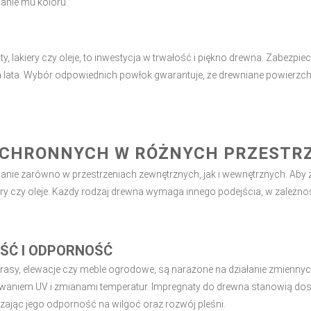
anie mu koloru.
 lakiery czy oleje, to inwestycja w trwałość i piękno drewna. Zabezpie
lata. Wybór odpowiednich powłok gwarantuje, że drewniane powierzchnie
OCHRONNYCH W RÓŻNYCH PRZESTR
wanie zarówno w przestrzeniach zewnętrznych, jak i wewnętrznych. Aby 
akiery czy oleje. Każdy rodzaj drewna wymaga innego podejścia, w zależn
ŚĆ I ODPORNOŚĆ
tarasy, elewacje czy meble ogrodowe, są narażone na działanie zmienn
waniem UV i zmianami temperatur. Impregnaty do drewna stanowią dos
zając jego odporność na wilgoć oraz rozwój pleśni.