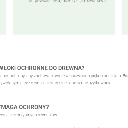
powłoka pęka, łuszczy się i rozwarstwia
ŁOKI OCHRONNE DO DREWNA?
dniej ochrony, aby zachować swoje właściwości i piękno przez lata.
Po
ywołanym przez czynniki zewnętrzne i codzienne użytkowanie.
YMAGA OCHRONY?
zereg niekorzystnych czynników: