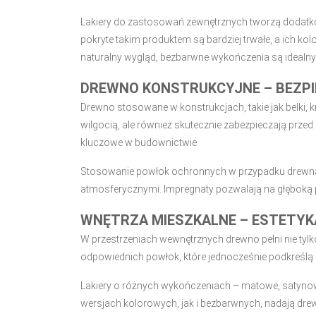
Lakiery do zastosowań zewnętrznych tworzą dodatko
pokryte takim produktem są bardziej trwałe, a ich ko
naturalny wygląd, bezbarwne wykończenia są ideal
DREWNO KONSTRUKCYJNE – BEZP
Drewno stosowane w konstrukcjach, takie jak belki, 
wilgocią, ale również skutecznie zabezpieczają przed
kluczowe w budownictwie.
Stosowanie powłok ochronnych w przypadku drewna
atmosferycznymi. Impregnaty pozwalają na głęboką p
WNĘTRZA MIESZKALNE – ESTETYK
W przestrzeniach wewnętrznych drewno pełni nie tylk
odpowiednich powłok, które jednocześnie podkreślą 
Lakiery o różnych wykończeniach – matowe, satynow
wersjach kolorowych, jak i bezbarwnych, nadają dre