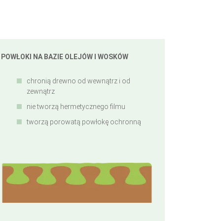
POWŁOKI NA BAZIE OLEJÓW I WOSKÓW
chronią drewno od wewnątrz i od
zewnątrz
nie tworzą hermetycznego filmu
tworzą porowatą powłokę ochronną