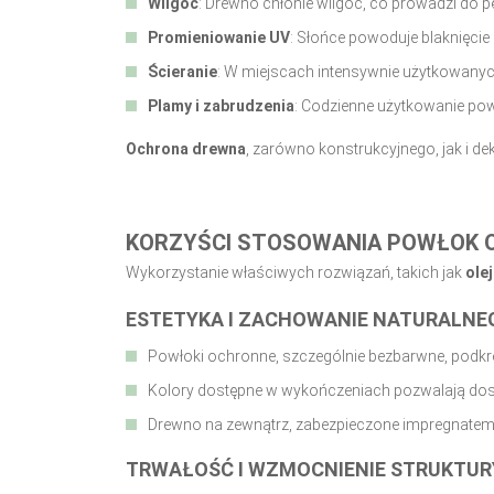
Wilgoć
: Drewno chłonie wilgoć, co prowadzi do p
Promieniowanie UV
: Słońce powoduje blaknięcie 
Ścieranie
: W miejscach intensywnie użytkowanych
Plamy i zabrudzenia
: Codzienne użytkowanie powi
Ochrona drewna
, zarówno konstrukcyjnego, jak i 
KORZYŚCI STOSOWANIA POWŁOK
Wykorzystanie właściwych rozwiązań, takich jak
ole
ESTETYKA I ZACHOWANIE NATURALN
Powłoki ochronne, szczególnie bezbarwne, podkre
Kolory dostępne w wykończeniach pozwalają dost
Drewno na zewnątrz, zabezpieczone impregnatem,
TRWAŁOŚĆ I WZMOCNIENIE STRUKTUR