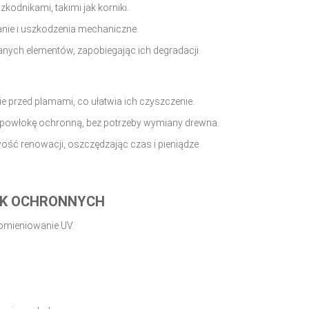
kodnikami, takimi jak korniki.
anie i uszkodzenia mechaniczne.
nych elementów, zapobiegając ich degradacji.
e przed plamami, co ułatwia ich czyszczenie.
owłokę ochronną, bez potrzeby wymiany drewna.
ość renowacji, oszczędzając czas i pieniądze.
OK OCHRONNYCH
romieniowanie UV.