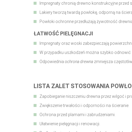
Impregnaty chronią drewno konstrukcyjne przed sz
Lakiery tworzą twardą powłokę, odporną na ścier
Powłoki ochronne przedłużają żywotność drewnia
ŁATWOŚĆ PIELĘGNACJI
Impregnaty oraz woski zabezpieczają powierzchni
W przypadku uszkodzeń można szybko odnowić p
Odpowiednia
ochrona drewna
zmniejsza częstotliw
LISTA ZALET STOSOWANIA POWŁ
Zapobieganie niszczeniu drewna przez wilgoć i p
Zwiększenie trwałości i odporności na ścieranie.
Ochrona przed plamami i zabrudzeniami.
Ułatwienie pielęgnacji i renowacji.