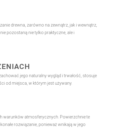
czanie drewna, zarówno na zewnątrz, jak i wewnątrz,
 pozostaną nie tylko praktyczne, ale i
ZENIACH
zachować jego naturalny wygląd i trwałość, stosuje
ości od miejsca, w którym jest używany.
ych warunków atmosferycznych. Powierzchnie te
konałe rozwiązanie, ponieważ wnikają w jego