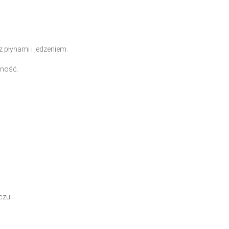
z płynami i jedzeniem.
tność.
czu.