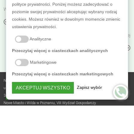
polityce prywatności. Poniżej możesz zadecydować o
Wróć do poprzedniej
poziomie swojej prywatności akceptując wybrany rodzaj
cookies. Możesz również w dowolnym momencie zmienic
OLEJE DO ŁAZIENKI
ustawienia prywatności.
Czytaj dalej
Analityczne
CZYSZCZENIE I PIELĘGNACJA
Przeczytaj więcej o ciasteczkach analitycznych
Marketingowe
Przeczytaj więcej o ciasteczkach marketingowych
Nobless Polska Zbigniew Sierzputowski Sp. k.,
Zapisz wybór
AKCEPTUJ WSZYSTKO
ul. Skrajna 3B, Sierosław, 62-080 Tarnowo Podgórne, NIP: 7831742179, REGON:
PRYWATNOŚĆ
364482735, BDO: 000305723, nr KRS: 0000618619, Sąd Rejonowy Poznań -
Nowe Miasto i Wilda w Poznaniu, VIII Wydział Gospodarczy.
Polityka prywatności
© 2026 - osmo.com.pl Osmo Polska Dystrybutor generalny: