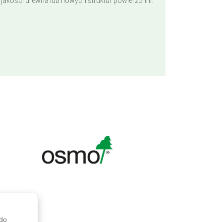
jakości drewna lub nowych struktur powierzchni.
 do