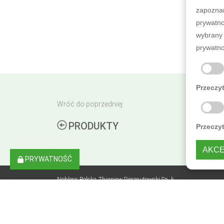
zapoznan
prywatno
wybrany 
prywatno
Przeczyt
Wróć do poprzedniej
PRODUKTY
Przeczy
AKCE
PRYWATNOŚĆ
Nobless Polska Zbigniew Sierzputowski Sp. k.,
ul. Skrajna 3B, Sierosław, 62-080 Tarnowo Podgórne, NIP: 
Rejonowy Poznań - Nowe Miasto i Wilda w Poznaniu, VIII Wydzi
Polityka prywatności