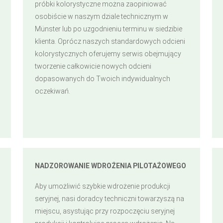
próbki kolorystyczne można zaopiniować
osobiście w naszym dziale technicznym w
Münster lub po uzgodnieniu terminu w siedzibie
klienta. Oprócz naszych standardowych odcieni
kolorystycznych oferujemy serwis obejmujący
tworzenie całkowicie nowych odcieni
dopasowanych do Twoich indywidualnych
oczekiwań.
NADZOROWANIE WDROŻENIA PILOTAŻOWEGO
Aby umożliwić szybkie wdrożenie produkcji
seryjnej, nasi doradcy techniczni towarzyszą na
miejscu, asystując przy rozpoczęciu seryjnej