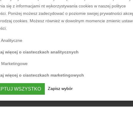
ia się z informacjami nt wykorzystywania cookies w naszej polityce
ści. Poniżej możesz zadecydować o poziomie swojej prywatności akce
rodzaj cookies. Możesz również w dowolnym momencie zmienic ustaw
ści.
Analityczne
aj więcej o ciasteczkach analitycznych
Marketingowe
taj więcej o ciasteczkach marketingowych
Zapisz wybór
PTUJ WSZYSTKO
7831742179, REGON: 364482735, BDO: 000305723, nr KRS: 0000618619, Sąd
ał Gospodarczy.