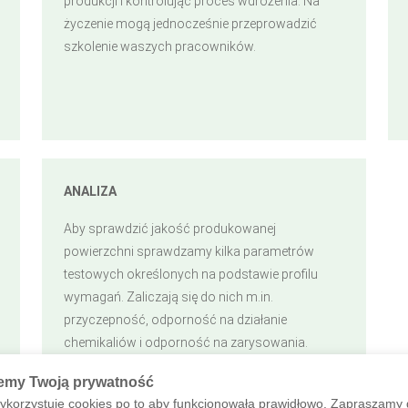
produkcji i kontrolując proces wdrożenia. Na
życzenie mogą jednocześnie przeprowadzić
szkolenie waszych pracowników.
ANALIZA
Aby sprawdzić jakość produkowanej
powierzchni sprawdzamy kilka parametrów
testowych określonych na podstawie profilu
wymagań. Zaliczają się do nich m.in.
przyczepność, odporność na działanie
chemikaliów i odporność na zarysowania.
emy Twoją prywatność
ykorzystuje cookies po to aby funkcjonowała prawidłowo. Zapraszamy