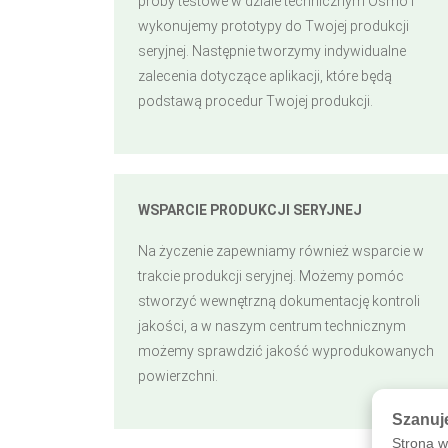
próby testowe w dziale technicznym Osmo i
wykonujemy prototypy do Twojej produkcji
seryjnej. Następnie tworzymy indywidualne
zalecenia dotyczące aplikacji, które będą
podstawą procedur Twojej produkcji.
WSPARCIE PRODUKCJI SERYJNEJ
Na życzenie zapewniamy również wsparcie w
trakcie produkcji seryjnej. Możemy pomóc
stworzyć wewnętrzną dokumentację kontroli
jakości, a w naszym centrum technicznym
możemy sprawdzić jakość wyprodukowanych
powierzchni.
Szanuj
Strona w