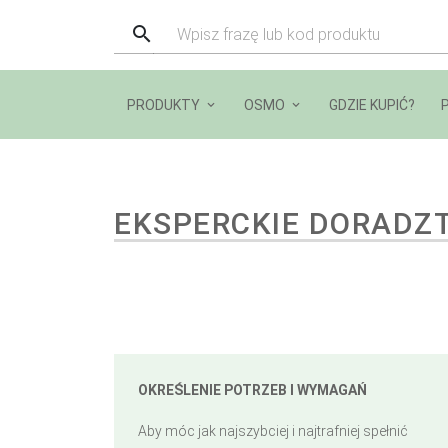
PRODUKTY
OSMO
GDZIE KUPIĆ?
EKSPERCKIE DORADZ
OKREŚLENIE POTRZEB I WYMAGAŃ
Aby móc jak najszybciej i najtrafniej spełnić