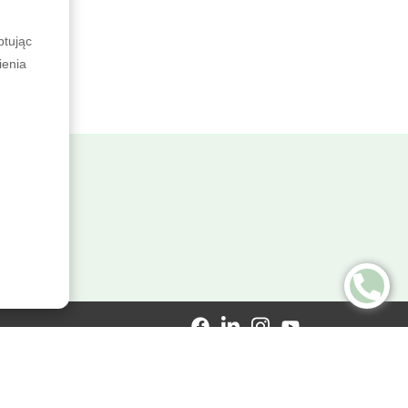
ptując
ienia