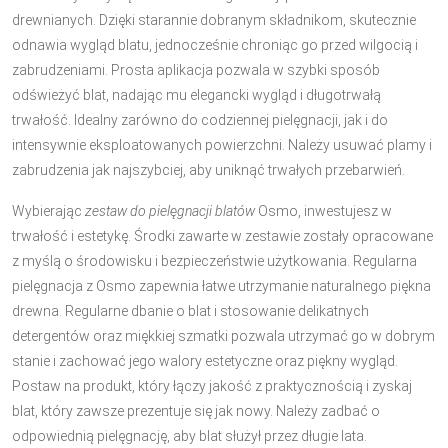
drewnianych. Dzięki starannie dobranym składnikom, skutecznie
odnawia wygląd blatu, jednocześnie chroniąc go przed wilgocią i
zabrudzeniami. Prosta aplikacja pozwala w szybki sposób
odświeżyć blat, nadając mu elegancki wygląd i długotrwałą
trwałość. Idealny zarówno do codziennej pielęgnacji, jak i do
intensywnie eksploatowanych powierzchni. Należy usuwać plamy i
zabrudzenia jak najszybciej, aby uniknąć trwałych przebarwień.
Wybierając
zestaw do pielęgnacji blatów
Osmo, inwestujesz w
trwałość i estetykę. Środki zawarte w zestawie zostały opracowane
z myślą o środowisku i bezpieczeństwie użytkowania. Regularna
pielęgnacja z Osmo zapewnia łatwe utrzymanie naturalnego piękna
drewna. Regularne dbanie o blat i stosowanie delikatnych
detergentów oraz miękkiej szmatki pozwala utrzymać go w dobrym
stanie i zachować jego walory estetyczne oraz piękny wygląd.
Postaw na produkt, który łączy jakość z praktycznością i zyskaj
blat, który zawsze prezentuje się jak nowy. Należy zadbać o
odpowiednią pielęgnację, aby blat służył przez długie lata.