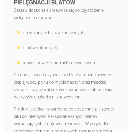
PIELĘGNACJI BLATÓW
Zestaw doskonale sprawdza się do czyszczenia,
pielęgnacji i renowacji:
drewnianych blatów kuchennych,
blatów roboczych,
innych powierzchni mebli drewnianych.
Do codziennego czyszczenia blatów można używać
ciepłej wody, płynu do mycia naczyń oraz miękkiej
szmatki, co pozwala skutecznie usuwać zabrudzenia
bez ryzyka uszkodzenia powierzchni.
Produkt jest idealny zarówno do codziennej pielęgnacji,
jak i do intensywnie eksploatowanych blatów
wymagających gruntownej renowacji. W przypadku
uporczywych plam i uporczywych zabrudzeń można