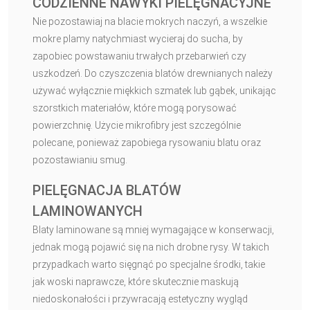
CODZIENNE NAWYKI PIELĘGNACYJNE
Nie pozostawiaj na blacie mokrych naczyń, a wszelkie
mokre plamy natychmiast wycieraj do sucha, by
zapobiec powstawaniu trwałych przebarwień czy
uszkodzeń. Do czyszczenia blatów drewnianych należy
używać wyłącznie miękkich szmatek lub gąbek, unikając
szorstkich materiałów, które mogą porysować
powierzchnię. Użycie mikrofibry jest szczególnie
polecane, ponieważ zapobiega rysowaniu blatu oraz
pozostawianiu smug.
PIELĘGNACJA BLATÓW
LAMINOWANYCH
Blaty laminowane są mniej wymagające w konserwacji,
jednak mogą pojawić się na nich drobne rysy. W takich
przypadkach warto sięgnąć po specjalne środki, takie
jak woski naprawcze, które skutecznie maskują
niedoskonałości i przywracają estetyczny wygląd