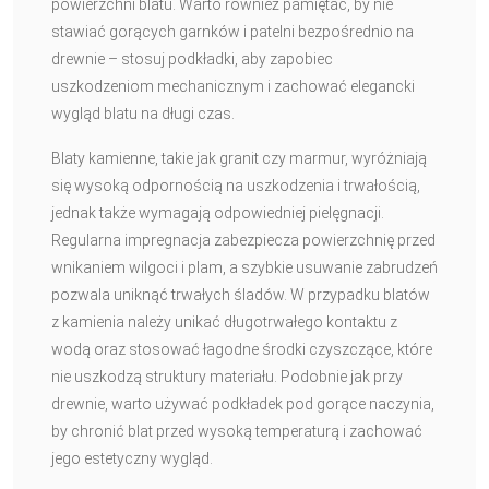
powierzchni blatu. Warto również pamiętać, by nie
stawiać gorących garnków i patelni bezpośrednio na
drewnie – stosuj podkładki, aby zapobiec
uszkodzeniom mechanicznym i zachować elegancki
wygląd blatu na długi czas.
Blaty kamienne, takie jak granit czy marmur, wyróżniają
się wysoką odpornością na uszkodzenia i trwałością,
jednak także wymagają odpowiedniej pielęgnacji.
Regularna impregnacja zabezpiecza powierzchnię przed
wnikaniem wilgoci i plam, a szybkie usuwanie zabrudzeń
pozwala uniknąć trwałych śladów. W przypadku blatów
z kamienia należy unikać długotrwałego kontaktu z
wodą oraz stosować łagodne środki czyszczące, które
nie uszkodzą struktury materiału. Podobnie jak przy
drewnie, warto używać podkładek pod gorące naczynia,
by chronić blat przed wysoką temperaturą i zachować
jego estetyczny wygląd.