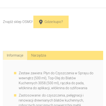
Znajdź sklep OSMO!
Gdzie kupic?
Informacje
Narzędzia
Zestaw zawiera: Płyn do Czyszczenia w Sprayu do
wewnątrz (500 ml), Top-Olej do Blatów
Kuchennych 3058 (500 ml), rączka do pada,
włóknina do aplikacji, włóknina do szlifowania
Zastosowanie: do czyszczenia, pielęgnacji i
renowacji drewnianych blatów kuchennych,
roboczych oraz innych powierzchni mebli