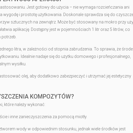
zastosowaniu. Jest gotowy do użycia – nie wymaga rozcieńczania ani
la wygodę i prostotę użytkowania. Doskonale sprawdza się do czyszcz
tworzyw sztucznych na zewnątrz. Może być stosowany na mokro przy uż
atwia aplikację. Dostępny jest w pojemnościach 1 litr oraz 5 litrów, co
 potrzeb.
nego litra, w zależności od stopnia zabrudzenia. To sprawia, że środek
żytkowaniu. Idealnie nadaje się do użytku domowego i profesjonalnego,
lnym wysiłku.
tosować olej, aby dodatkowo zabezpieczyć i utrzymać jej estetyczny
YSZCZENIA KOMPOZYTÓW?
oki, które należy wykonać:
iście i inne zanieczyszczenia za pomocą miotły.
ztworem wody w odpowiednim stosunku, jednak wiele środków jest