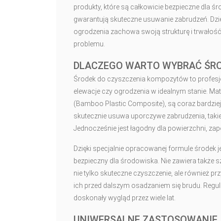
produkty, które są całkowicie bezpieczne dla śr
gwarantują skuteczne usuwanie zabrudzeń. Dzi
ogrodzenia zachowa swoją strukturę i trwałość 
problemu.
DLACZEGO WARTO WYBRAĆ ŚRO
Środek do czyszczenia kompozytów to profesjon
elewacje czy ogrodzenia w idealnym stanie. Ma
(Bamboo Plastic Composite), są coraz bardzie
skutecznie usuwa uporczywe zabrudzenia, takie
Jednocześnie jest łagodny dla powierzchni, za
Dzięki specjalnie opracowanej formule środek j
bezpieczny dla środowiska. Nie zawiera także s
nie tylko skuteczne czyszczenie, ale również
ich przed dalszym osadzaniem się brudu. Regul
doskonały wygląd przez wiele lat.
UNIWERSALNE ZASTOSOWANIE I