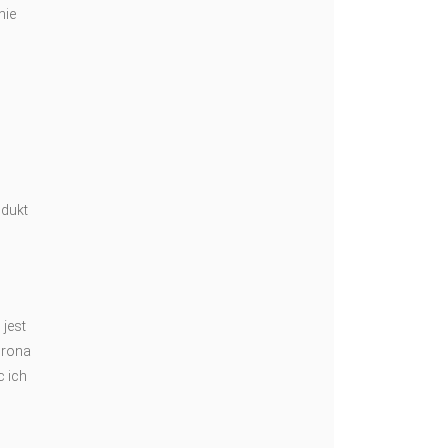
nie
o
odukt
 jest
hrona
c ich