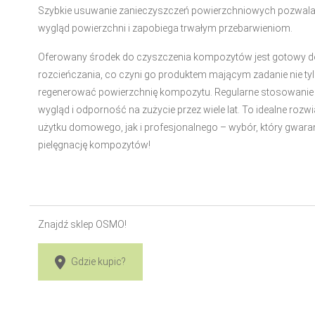
Szybkie usuwanie zanieczyszczeń powierzchniowych pozwala 
wygląd powierzchni i zapobiega trwałym przebarwieniom.
Oferowany środek do czyszczenia kompozytów jest gotowy do
rozcieńczania, co czyni go produktem mającym zadanie nie tylk
regenerować powierzchnię kompozytu. Regularne stosowanie 
wygląd i odporność na zużycie przez wiele lat. To idealne roz
użytku domowego, jak i profesjonalnego – wybór, który gwar
pielęgnację kompozytów!
Znajdź sklep OSMO!
Gdzie kupic?