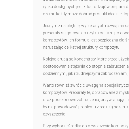
rynku dostępnych jest kilka rodzajów preparató
czemu każdy może dobrać produkt idealnie do
Jednym z najchętniej wybieranych rozwiązań są 
preparaty są gotowe do użytku od razu po otwa
kompozytów. Ich formuła jest bezpieczna dla ś
naruszając delikatnej struktury kompozytu.
Kolejną grupą są koncentraty, które przed uży
dostosowanie stężenia do stopnia zabrudzenia
codziennymi, jak i trudniejszymi zabrudzeniami
Warto również zwrócić uwagę na specjalistyczn
kompozytów. Preparaty te, opracowane z myślą
oraz posezonowe zabrudzenia, przywracając pow
by nie powodować problemu z reakcją na stru
czyszczenia.
Przy wyborze środka do czyszczenia kompozytó