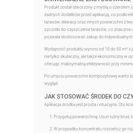
Produkt został stworzony z myślą o szerokim 
żadnych dodatków przed aplikacją, co podkreś
tarasów, elewacji oraz innych powierzchni z 
szczotki do czyszczenia tarasów, co znacznie uł
pozwala dostosować zakup do indywidualnych
Wydajność produktu wynosi od 10 do 50 m² z jed
nie tylko skuteczny, ale także ekonomiczny w u
oferując maksymalną efektywność przy minima
Po umyciu powierzchni kompozytowej warto zas
wygląd.
JAK STOSOWAĆ ŚRODEK DO CZ
Aplikacja środka jest prosta i intuicyjna. Oto kr
Przygotuj powierzchnię: Usuń luźny brud, l
W przypadku koncentratu rozcieńcz go ro