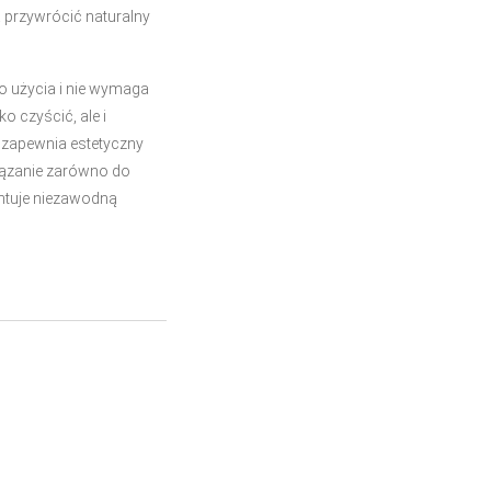
przywrócić naturalny
 użycia i nie wymaga
o czyścić, ale i
zapewnia estetyczny
wiązanie zarówno do
antuje niezawodną