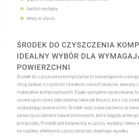
bardzo wydajny
łatwy w użyciu
ŚRODEK DO CZYSZCZENIA KOM
IDEALNY WYBÓR DLA WYMAGA
POWIERZCHNI
Środek do czyszczenia kompozytów to niezastąpione rozwiąza
chcą zadbać o czystość i trwałość swoich tarasów, elewacji 
materiałów kompozytowych. Dzięki specjalnie opracowanej fo
usuwa uporczywe zabrudzenia, takie jak tłuszcz, kurz czy osa
uszkadzając powierzchni. Środek radzi sobie zarówno ze śwież
zanieczyszczeniami nawierzchniowymi, które zdążyły wniknąć 
kompozytu. Produkt jest bezpieczny w użyciu, wydajny i łatwy w
na szybkie i efektywne czyszczenie bez zbędnego wysiłku.