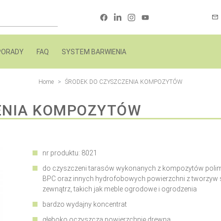
PORADY
FAQ
SYSTEM BARWIENIA
Home
ŚRODEK DO CZYSZCZENIA KOMPOZYTÓW
ENIA KOMPOZYTÓW
nr produktu: 8021
do czyszczeni tarasów wykonanych z kompozytów polim
BPC oraz innych hydrofobowych powierzchni z tworzyw 
zewnątrz, takich jak meble ogrodowe i ogrodzenia
bardzo wydajny koncentrat
głęboko oczyszcza powierzchnię drewna