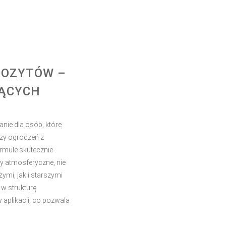
POZYTÓW –
JĄCYCH
nie dla osób, które
czy ogrodzeń z
rmule skutecznie
dy atmosferyczne, nie
ymi, jak i starszymi
w strukturę
 aplikacji, co pozwala