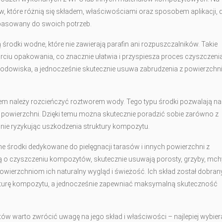
w, które różnią się składem, właściwościami oraz sposobem aplikacji, d
pasowany do swoich potrzeb.
środki wodne, które nie zawierają parafin ani rozpuszczalników. Takie
rciu opakowania, co znacznie ułatwia i przyspiesza proces czyszczeni
rodowiska, a jednocześnie skutecznie usuwa zabrudzenia z powierzchni,
ciem należy rozcieńczyć roztworem wody. Tego typu środki pozwalają na
 powierzchni. Dzięki temu można skutecznie poradzić sobie zarówno z
, nie ryzykując uszkodzenia struktury kompozytu.
e środki dedykowane do pielęgnacji tarasów i innych powierzchni z
 o czyszczeniu kompozytów, skutecznie usuwają porosty, grzyby, mch
ierzchniom ich naturalny wygląd i świeżość. Ich skład został dobrany
kturę kompozytu, a jednocześnie zapewniać maksymalną skuteczność
w warto zwrócić uwagę na jego skład i właściwości – najlepiej wybier