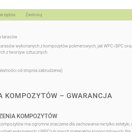
arzędzia
Zastosuj
a tarasów
 tarasów wykonanych z kompozytów polimerowych, jak WPC i BPC ora
ych z tworzyw sztucznych
zależności od stopnia zabrudzenia)
IA KOMPOZYTÓW – GWARANCJA
I
CZENIA KOMPOZYTÓW
mpozytów ma ogromne znaczenie dla zachowania nie tylko estetyki, a
 ogrodzeń wykonanych z WPC lub innych materiałów kompozytowych. Na