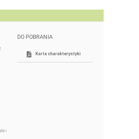
DO POBRANIA
z
Karta charakterystyki
le i