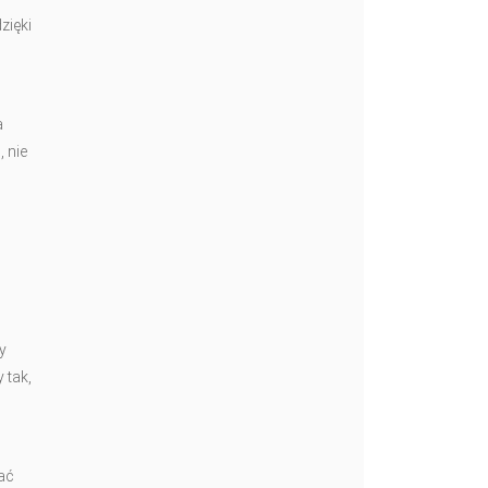
zięki
a
 nie
y
 tak,
ać