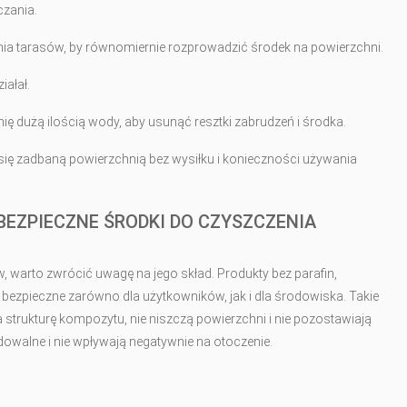
czania.
enia tarasów, by równomiernie rozprowadzić środek na powierzchni.
iałał.
ę dużą ilością wody, aby usunąć resztki zabrudzeń i środka.
się zadbaną powierzchnią bez wysiłku i konieczności używania
EZPIECZNE ŚRODKI DO CZYSZCZENIA
warto zwrócić uwagę na jego skład. Produkty bez parafin,
bezpieczne zarówno dla użytkowników, jak i dla środowiska. Takie
strukturę kompozytu, nie niszczą powierzchni i nie pozostawiają
walne i nie wpływają negatywnie na otoczenie.