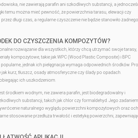
odowiska, nie zawierają parafin ani szkodliwych substancji, a jednocześ
ęki temu można mieć pewność, że powierzchnia tarasu, elewacji czy
przez długi czas, a regularne czyszczenie nie będzie stanowiło żadneg
DEK DO CZYSZCZENIA KOMPOZYTÓW?
alne rozwiązanie dla wszystkich, którzy chcą utrzymać swoje tarasy,
teriały kompozytowe, takie jak WPC (Wood Plastic Composite) i BPC
j popularne, jednak ich pielęgnacja wymaga odpowiednich środków. Pr
 jak kurz, tłuszcz, osady atmosferyczne czy ślady po opadach.
pobiegając ich uszkodzeniom.
est środkiem wodnym, nie zawiera parafin, jest biodegradowalny i
zkodliwych substancji, takich jak chlor czy formaldehyd. Jego zadaniem
 przywrócenie naturalnego wyglądu powierzchni kompozytowych oraz oc
arne stosowanie przedłuża trwałość i estetykę powierzchni, zapewniają
 ŁATWOŚĆ APLIKACJI