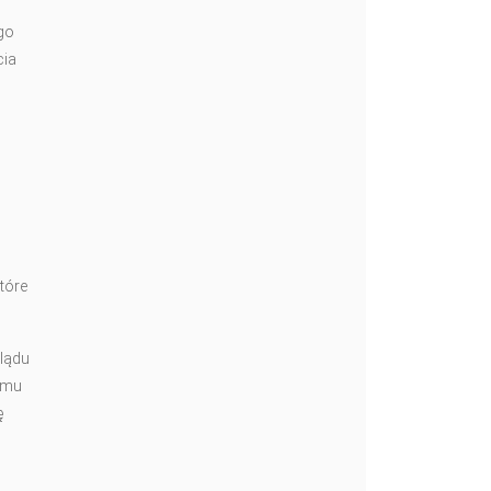
go
cia
tóre
glądu
iemu
ę