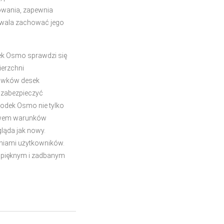
sowania, zapewnia
ozwala zachować jego
dek Osmo sprawdzi się
ierzchni
rowków desek
 zabezpieczyć
rodek Osmo nie tylko
ływem warunków
ląda jak nowy.
iniami użytkowników.
ę pięknym i zadbanym