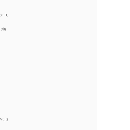
ych,
 się
uwają