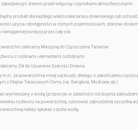
 zabezpieczyć drewno przed wilgocią i czynnikami atmosferycznymi.
zbędny produkt dla każdego właściciela tarasu drewnianego lub schod
atwości użycia i dostępności w różnych pojemnościach, stanowi dosko
 nienagannej kondycji przez cały rok.
owierzchni zalecamy Maszynę do Czyszczenia Tarasów.
ztworu z roślinami i elementami ozdobnymi.
zalecamy Żel do Usuwania Szarości Drewna.
.in., że powierzchnia mniej się brudzi, dlatego o zakończeniu czyszc
m z Olejów Tarasowych Osmo (np. Bangkirai, Modrzew, itp.).
ć wymieszany z wodą (proporcje, w zależności od stopnia zabrudzeni
niesieniu roztworu na powierzchnię, szorować zabrudzenia szczotką w
owierzchnię należy spłukać czysta wodą.