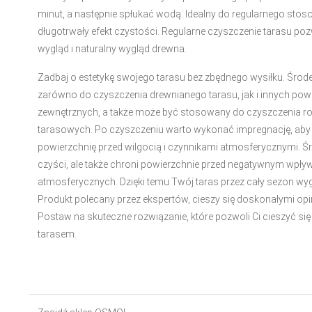
minut, a następnie spłukać wodą. Idealny do regularnego sto
długotrwały efekt czystości. Regularne czyszczenie tarasu p
wygląd i naturalny wygląd drewna.
Zadbaj o estetykę swojego tarasu bez zbędnego wysiłku. Śro
zarówno do czyszczenia drewnianego tarasu, jak i innych pow
zewnętrznych, a także może być stosowany do czyszczenia 
tarasowych. Po czyszczeniu warto wykonać impregnację, aby
powierzchnię przed wilgocią i czynnikami atmosferycznymi. Ś
czyści, ale także chroni powierzchnie przed negatywnym wp
atmosferycznych. Dzięki temu Twój taras przez cały sezon wyg
Produkt polecany przez ekspertów, cieszy się doskonałymi op
Postaw na skuteczne rozwiązanie, które pozwoli Ci cieszyć si
tarasem.