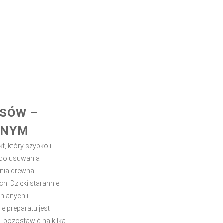
ASÓW –
DNYM
, który szybko i
 do usuwania
enia drewna
. Dzięki starannie
nianych i
 preparatu jest
, pozostawić na kilka