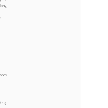
lony,
est
e
roces
 się