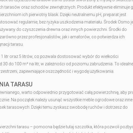
 tarasów oraz schodów zewnętrznych. Produkt efektywnie eliminuje g
rzchniom ich pierwotny blask. Dzięki neutralnemu pH, preparat jest
 stosować regularnie, bez ryzyka uszkodzenia materiału. Środek Osmo j
 używany do czyszczenia drewna oraz innych powierzchni. Środki do
równo przez profesjonalistów, jak i amatorów, co potwierdza ich
nacji tarasu.
 litr oraz 5 litrów, co pozwala dostosować wybór do wielkości
30 do 100 m² na litr, w zależności od poziomu zabrudzenia. To idealn
rzestrzeni, zapewniające oszczędność i wygodę użytkowania.
NIA TARASU
rewnianego, warto odpowiednio przygotować całą powierzchnię, aby p
ecznie. Na początek należy usunąć wszystkie meble ogrodowe oraz inne
esek tarasowych. Dzięki temu zyskasz swobodę ruchów i dotrzesz do
ierzchni tarasu – pomocna będzie tutaj szczotka, która pozwoli pozbyć