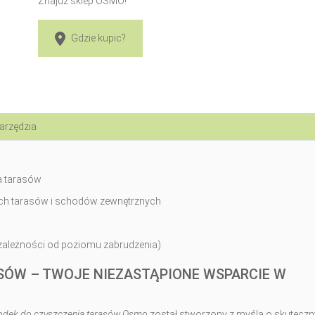
Znajdź sklep OSMO!
Gdzie kupic?
arzędzia
a tarasów
ch tarasów i schodów zewnętrznych
w zależności od poziomu zabrudzenia)
SÓW – TWOJE NIEZASTĄPIONE WSPARCIE W
odek do czyszczenia tarasów Osmo
został stworzony z myślą o skuteczn