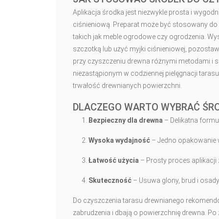
Aplikacja środka jest niezwykle prosta i wygod
ciśnieniową. Preparat może być stosowany do 
takich jak meble ogrodowe czy ogrodzenia. Wy
szczotką lub użyć myjki ciśnieniowej, pozostaw
przy czyszczeniu drewna różnymi metodami i sk
niezastąpionym w codziennej pielęgnacji tarasu
trwałość drewnianych powierzchni.
DLACZEGO WARTO WYBRAĆ ŚR
Bezpieczny dla drewna
– Delikatna formuł
Wysoka wydajność
– Jedno opakowanie w
Łatwość użycia
– Prosty proces aplikacj
Skuteczność
– Usuwa glony, brud i osady,
Do czyszczenia tarasu drewnianego rekomendow
zabrudzenia i dbają o powierzchnię drewna. Po