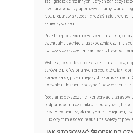
liści, gałązek oraz innych luźnych zanieczyszcz
przebarwienia czy uporczywe plamy, warto się
typu preparaty skutecznie rozjaśniają drewno i
zanieczyszczeń.
Przed rozpoczęciem czyszczenia tarasu, dobrz
ewentualne pęknięcia, uszkodzenia czy miejsc
podczas czyszczenia i zadbasz o trwałość tara
Wybierając środek do czyszczenia tarasów, do
zarówno profesjonalnych preparatów, jak i domo
sprawdzą się przy mniejszych zabrudzeniach. Do
pozwalają dokładnie oczyścić powierzchnię dr
Regularne czyszczenie i konserwacja tarasów d
i odporności na czynniki atmosferyczne, takie 
przygotowaniu i systematycznej pielęgnacji, Tw
ulubionym miejscem relaksu na świeżym powie
JAK STOSOWAĆ ŚRODEK DO CZ