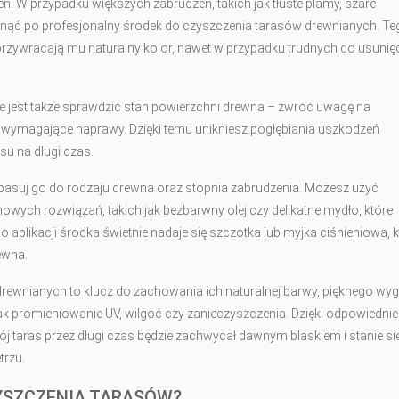
eń. W przypadku większych zabrudzeń, takich jak tłuste plamy, szare
gnąć po profesjonalny środek do czyszczenia tarasów drewnianych. Te
 przywracają mu naturalny kolor, nawet w przypadku trudnych do usunię
e jest także sprawdzić stan powierzchni drewna – zwróć uwagę na
a wymagające naprawy. Dzięki temu unikniesz pogłębiania uszkodzeń
su na długi czas.
pasuj go do rodzaju drewna oraz stopnia zabrudzenia. Możesz użyć
wych rozwiązań, takich jak bezbarwny olej czy delikatne mydło, które
 aplikacji środka świetnie nadaje się szczotka lub myjka ciśnieniowa, k
ewna.
rewnianych to klucz do zachowania ich naturalnej barwy, pięknego wy
jak promieniowanie UV, wilgoć czy zanieczyszczenia. Dzięki odpowiedn
ój taras przez długi czas będzie zachwycał dawnym blaskiem i stanie si
trzu.
YSZCZENIA TARASÓW?