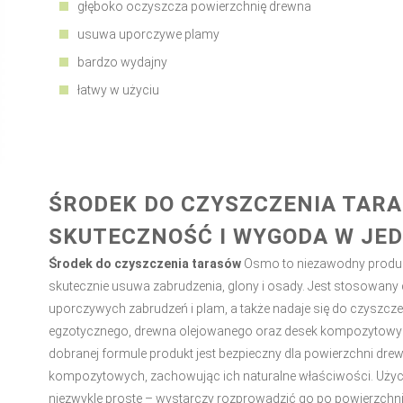
głęboko oczyszcza powierzchnię drewna
usuwa uporczywe plamy
bardzo wydajny
łatwy w użyciu
ŚRODEK DO CZYSZCZENIA TAR
SKUTECZNOŚĆ I WYGODA W JE
Środek do czyszczenia tarasów
Osmo to niezawodny produkt
skutecznie usuwa zabrudzenia, glony i osady. Jest stosowany
uporczywych zabrudzeń i plam, a także nadaje się do czyszcz
egzotycznego, drewna olejowanego oraz desek kompozytowych
dobranej formule produkt jest bezpieczny dla powierzchni drew
kompozytowych, zachowując ich naturalne właściwości. Użycie
niezwykle proste – wystarczy rozprowadzić go po powierzchni