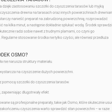
na dzięki zastosowaniu szczotki do czyszczenia tarasów lub myjką
czyszczenia drewna na tarasach oraz innych powierzchniach drewnian
starczy nanieść preparat na zabrudzoną powierzchnię, rozprowadzić
ić na kilka minut, a następnie dokładnie spłukać wodą. Środek sprawdzi
utecznie radzi sobie nawet z trudnymi plamami, co czyni go
. Regularne stosowanie środka nie tylko czyści, ale również przedłuża
ODEK OSMO?
a nie narusza struktury materiału.
ystarcza na czyszczenie dużych powierzchni.
i z pomocą szczotki do czyszczenia tarasów.
 zapewniając długotrwały efekt.
ane są profesjonalne preparaty, takie jak Osmo, które skutecznie us
 zakończeniu czyszczenia warto sprawdzić stan powierzchni – w razie