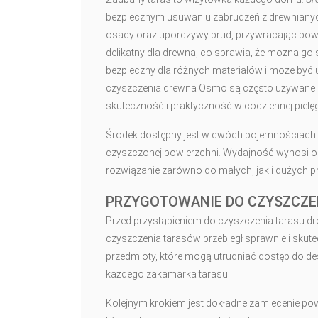
bezpiecznym usuwaniu zabrudzeń z drewnianych
osady oraz uporczywy brud, przywracając powie
delikatny dla drewna, co sprawia, że można go
bezpieczny dla różnych materiałów i może być
czyszczenia drewna Osmo są często używane za
skuteczność i praktyczność w codziennej pielęg
Środek dostępny jest w dwóch pojemnościach: 1
czyszczonej powierzchni. Wydajność wynosi od 
rozwiązanie zarówno do małych, jak i dużych p
PRZYGOTOWANIE DO CZYSZCZE
Przed przystąpieniem do czyszczenia tarasu d
czyszczenia tarasów przebiegł sprawnie i skut
przedmioty, które mogą utrudniać dostęp do d
każdego zakamarka tarasu.
Kolejnym krokiem jest dokładne zamiecenie pow