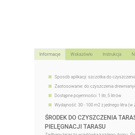
Informacje
Wskazówki
Instrukcja
N
Sposób aplikacji: szczotka do czyszczeni
Zastosowanie: do czyszczenia drewniany
Dostępne pojemności: 1 litr, 5 litrów
Wydajność: 30 - 100 m2 z jednego litra (
ŚRODEK DO CZYSZCZENIA TARA
PIELĘGNACJI TARASU
Zadbany taras to wizytówka każdego domu.
Śr