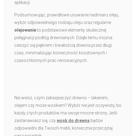
aplikacji.
Podsumowując, prawidłowe usuwanie nadmiaru oleju,
wybór odpowiedniego rodzaju oleju oraz regularne
olejowanie
to podstawowe elementy skutecznej
pielęgnacji podłóg drewnianych. Dzięki temu można
cieszyć się pięknem i trwałością drewna przez długi
czas, minimalizując konieczność kosztownych i
czasochłonnych prac renowacyjnych.
Nie wiesz, czym zabezpieczyć drewno – lakierem,
olejem czy może woskiem? Wybór nie jest oczywisty, bo
każdy z tych produktów ma swoje mocne strony. Jeśli
zastanawiasz się, czy
wosk do drewna
będzie
odpowiedni dla Twoich mebli, koniecznie przeczytaj
nasz poradnik.