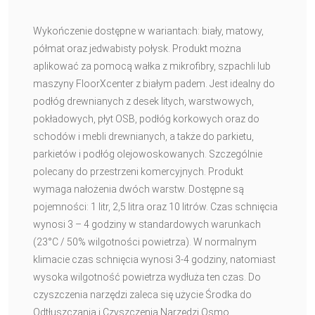
Wykończenie dostępne w wariantach: biały, matowy,
półmat oraz jedwabisty połysk. Produkt można
aplikować za pomocą wałka z mikrofibry, szpachli lub
maszyny FloorXcenter z białym padem. Jest idealny do
podłóg drewnianych z desek litych, warstwowych,
pokładowych, płyt OSB, podłóg korkowych oraz do
schodów i mebli drewnianych, a także do parkietu,
parkietów i podłóg olejowoskowanych. Szczególnie
polecany do przestrzeni komercyjnych. Produkt
wymaga nałożenia dwóch warstw. Dostępne są
pojemności: 1 litr, 2,5 litra oraz 10 litrów. Czas schnięcia
wynosi 3 – 4 godziny w standardowych warunkach
(23°C / 50% wilgotności powietrza). W normalnym
klimacie czas schnięcia wynosi 3-4 godziny, natomiast
wysoka wilgotność powietrza wydłuża ten czas. Do
czyszczenia narzędzi zaleca się użycie Środka do
Odtłuszczania i Czyszczenia Narzędzi Osmo