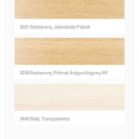
3081 Bezbarwny, Jedwabisty Połysk
3098 Bezbarwny, Półmat, Antypoślizgowy R9
3440 Biały, Transparentny