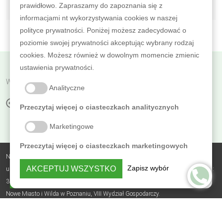
prawidłowo. Zapraszamy do zapoznania się z
informacjami nt wykorzystywania cookies w naszej
polityce prywatności. Poniżej możesz zadecydować o
poziomie swojej prywatności akceptując wybrany rodzaj
cookies. Możesz również w dowolnym momencie zmienic
ustawienia prywatności.
Wróć do poprzedniej
Analityczne
ZESTAW DO CZYSZCZENIA PODŁÓG
Przeczytaj więcej o ciasteczkach analitycznych
Marketingowe
Przeczytaj więcej o ciasteczkach marketingowych
Nobless Polska Zbigniew Sierzputowski Sp. k.,
Zapisz wybór
AKCEPTUJ WSZYSTKO
ul. Skrajna 3B, Sierosław, 62-080 Tarnowo Podgórne, NIP: 7831742179, REGON:
PRYWATNOŚĆ
364482735, BDO: 000305723, nr KRS: 0000618619, Sąd Rejonowy Poznań -
Nowe Miasto i Wilda w Poznaniu, VIII Wydział Gospodarczy.
Polityka prywatności