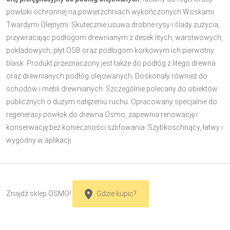
powłoki ochronnej na powierzchniach wykończonych Woskami
Twardymi Olejnymi. Skutecznie usuwa drobne rysy i ślady zużycia,
przywracając podłogom drewnianym z desek litych, warstwowych,
pokładowych, płyt OSB oraz podłogom korkowym ich pierwotny
blask. Produkt przeznaczony jest także do podłóg z litego drewna
oraz drewnianych podłóg olejowanych. Doskonały również do
schodów i mebli drewnianych. Szczególnie polecany do obiektów
publicznych o dużym natężeniu ruchu. Opracowany specjalnie do
regeneracji powłok do drewna Osmo, zapewnia renowację i
konserwację bez konieczności szlifowania. Szybkoschnący, łatwy i
wygodny w aplikacji.
Znajdź sklep OSMO!
Gdzie kupic?