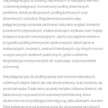
Olej pielęgnacyjny do podłóg olejowanych to niezbędny element
codziennej pielęgnacji i konserwacji podłóg drewnianych,
parkietów, desek podłogowych, podłóg korkowych oraz
drewnianych schodów. Regularne stosowanie oleju
pielęgnacyjnego pozwala zachować naturalny wygląd i trwałość
powierzchni olejowanych, a także znacząco wydłuża czas między
kolejnymi pracami renowacyjnymi. Jest to szczególnie istotne w
przypadku podłóg intensywnie użytkowanych, takich jak te w
restauracjach, muzeach, centrach handlowych czy innych mocno
uczęszczanych obiektach publicznych, gdzie codzienna
eksploatacja może prowadzić do szybszego zużycia powłoki
ochronnej.
Olej pielęgnacyjny do podłóg oparty jest na bazie naturalnych,
roślinnych olejów, takich jak olej słonecznikowy, oraz wosków, np.
wosk karnauba. Dzięki temu produkt nie tylko odżywia drewno, ale
także tworzy na powierzchni warstwę hydrofobową, która
skutecznie chroni podłogę przed wilgocią, zabrudzeniami i kurzem.
Oleje pielęgnacyjne są przeznaczone do stosowania na różnych