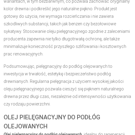
wariantach, w tym bezbarwnym, co pozwala zachować oryginalny
kolor drewna i podkreślić jego naturalne piękno. Produkt jest
gotowy do użycia, nie wymaga rozcieńczania i nie zawiera
szkodliwych substancji, takich jak benzen czy bezołowiowe
sykatywy. Stosowanie oleju pielęgnacyjnego zgodnie z zaleceniami
producenta zapewnia nie tylko długotrwałą ochronę, ale także
minimalizuje konieczność przyszłego szlifowania i kosztownych
prac renowacyjnych.
Podsumowując, pielęgnacyjny do podłóg olejowanych to
inwestycja w trwałość, estetykę i bezpieczeństwo podłóg
drewnianych. Regularna pielęgnacja z użyciem wysokiej jakości
oleju pielęgnacyjnego pozwala cieszyć się pięknem naturalnego
drewna przez długi czas, niezależnie od intensywności użytkowania
czy rodzaju powierzchni.
OLEJ PIELĘGNACYJNY DO PODŁÓG
OLEJOWANYCH
Olej pielęgnacyjny do podłóg olejowanych
, idealny do regeneracji