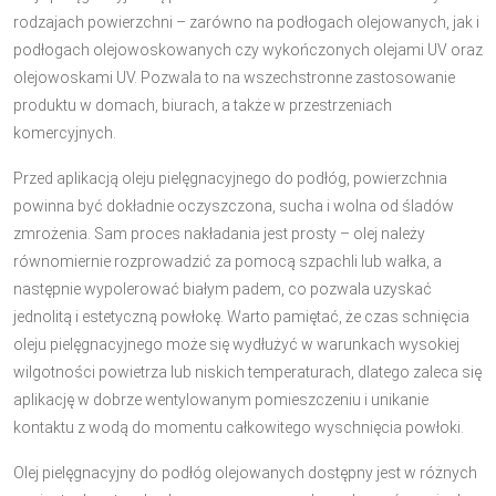
rodzajach powierzchni – zarówno na podłogach olejowanych, jak i
podłogach olejowoskowanych czy wykończonych olejami UV oraz
olejowoskami UV. Pozwala to na wszechstronne zastosowanie
produktu w domach, biurach, a także w przestrzeniach
komercyjnych.
Przed aplikacją oleju pielęgnacyjnego do podłóg, powierzchnia
powinna być dokładnie oczyszczona, sucha i wolna od śladów
zmrożenia. Sam proces nakładania jest prosty – olej należy
równomiernie rozprowadzić za pomocą szpachli lub wałka, a
następnie wypolerować białym padem, co pozwala uzyskać
jednolitą i estetyczną powłokę. Warto pamiętać, że czas schnięcia
oleju pielęgnacyjnego może się wydłużyć w warunkach wysokiej
wilgotności powietrza lub niskich temperaturach, dlatego zaleca się
aplikację w dobrze wentylowanym pomieszczeniu i unikanie
kontaktu z wodą do momentu całkowitego wyschnięcia powłoki.
Olej pielęgnacyjny do podłóg olejowanych dostępny jest w różnych