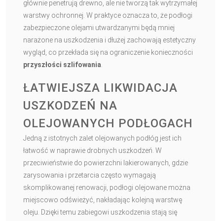
głównie penetrują drewno, ale nie tworzą tak wytrzymałej
warstwy ochronnej. W praktyce oznacza to, że podłogi
zabezpieczone olejami utwardzanymi będą mniej
narażone na uszkodzenia i dłużej zachowają estetyczny
wygląd, co przekłada się na ograniczenie konieczności
przyszłości szlifowania
.
ŁATWIEJSZA LIKWIDACJA
USZKODZEŃ NA
OLEJOWANYCH PODŁOGACH
Jedną z istotnych zalet olejowanych podłóg jest ich
łatwość w naprawie drobnych uszkodzeń. W
przeciwieństwie do powierzchni lakierowanych, gdzie
zarysowania i przetarcia często wymagają
skomplikowanej renowacji, podłogi olejowane można
miejscowo odświeżyć, nakładając kolejną warstwę
oleju. Dzięki temu zabiegowi uszkodzenia stają się