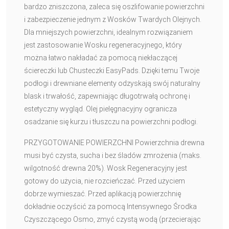
bardzo zniszczona, zaleca się oszlifowanie powierzchni
i zabezpieczenie jednym z Wosków Twardych Olejnych.
Dla mniejszych powierzchni, idealnym rozwiązaniem
jest zastosowanie Wosku regeneracyjnego, który
można łatwo nakładać za pomocą niekłaczącej
ściereczki lub Chusteczki EasyPads. Dzięki temu Twoje
podłogi i drewniane elementy odzyskają swój naturalny
blask i trwałość, zapewniając długotrwałą ochronę i
estetyczny wygląd. Olej pielęgnacyjny ogranicza
osadzanie się kurzu i tłuszczu na powierzchni podłogi.
PRZYGOTOWANIE POWIERZCHNI Powierzchnia drewna
musi być czysta, sucha i bez śladów zmrożenia (maks.
wilgotność drewna 20%). Wosk Regeneracyjny jest
gotowy do użycia, nie rozcieńczać. Przed użyciem
dobrze wymieszać. Przed aplikacją powierzchnię
dokładnie oczyścić za pomocą Intensywnego Środka
Czyszczącego Osmo, zmyć czystą wodą (przecierając