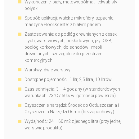
Wykończenie: biały, matowy, półmat, jedwabisty
połysk
Sposób aplikacji: wałek z mikrofibry, szpachla,
maszyna FloorXcenter z białym padem
Zastosowanie: do podłóg drewnianych z desek
litych, warstwowych, pokładowych, płyt OSB,
podłóg korkowych, do schodów i mebli
drewnianych; szczególnie do przestrzeni
komercyjnych
Warstwy: dwie warstwy
Dostępne pojemności: 1 litr, 2,5 litra, 10 litrów
Czas schnięcia: 3 – 4 godziny (w standardowych
warunkach: 23°C / 50% wilgotności powietrza)
Czyszczenie narzędzi: Środek do Odtłuszczania i
Czyszczenia Narzędzi Osmo (bezzapachowy)
Wydajność: 24 – 60 m2 z jednego litra (przy jednej
warstwie produktu)