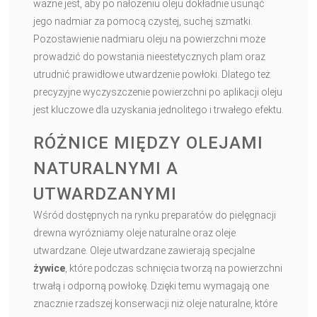
ważne jest, aby po nałożeniu oleju dokładnie usunąć
jego nadmiar za pomocą czystej, suchej szmatki.
Pozostawienie nadmiaru oleju na powierzchni może
prowadzić do powstania nieestetycznych plam oraz
utrudnić prawidłowe utwardzenie powłoki. Dlatego też
precyzyjne wyczyszczenie powierzchni po aplikacji oleju
jest kluczowe dla uzyskania jednolitego i trwałego efektu.
RÓŻNICE MIĘDZY OLEJAMI
NATURALNYMI A
UTWARDZANYMI
Wśród dostępnych na rynku preparatów do pielęgnacji
drewna wyróżniamy oleje naturalne oraz oleje
utwardzane. Oleje utwardzane zawierają specjalne
żywice
, które podczas schnięcia tworzą na powierzchni
trwałą i odporną powłokę. Dzięki temu wymagają one
znacznie rzadszej konserwacji niż oleje naturalne, które