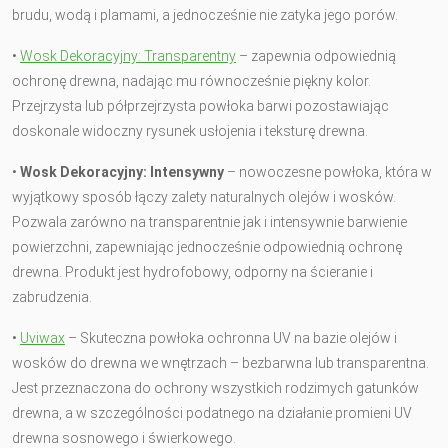
brudu, wodą i plamami, a jednocześnie nie zatyka jego porów.
•
Wosk Dekoracyjny: Transparentny
– zapewnia odpowiednią
ochronę drewna, nadając mu równocześnie piękny kolor.
Przejrzysta lub półprzejrzysta powłoka barwi pozostawiając
doskonale widoczny rysunek usłojenia i teksturę drewna.
•
Wosk Dekoracyjny: Intensywny
– nowoczesne powłoka, która w
wyjątkowy sposób łączy zalety naturalnych olejów i wosków.
Pozwala zarówno na transparentnie jak i intensywnie barwienie
powierzchni, zapewniając jednocześnie odpowiednią ochronę
drewna. Produkt jest hydrofobowy, odporny na ścieranie i
zabrudzenia.
•
Uviwax
– Skuteczna powłoka ochronna UV na bazie olejów i
wosków do drewna we wnętrzach – bezbarwna lub transparentna.
Jest przeznaczona do ochrony wszystkich rodzimych gatunków
drewna, a w szczególności podatnego na działanie promieni UV
drewna sosnowego i świerkowego.