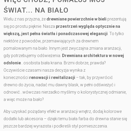
ŚWIAT... NA BIAŁO
Wielu z nas przyzna, że
drewniane powierzchnie w bieli
prezentują
się po prostu pięknie. Nasza
przestrzeń wygląda optycznie na
większą, jest pełna światła i ponadczasowej elegancji
. To tylko
niektóre z powodów, przemawiających za drewnem
pomalowanym na biało. Innym jest zwyczajna zmiana aranżacji,
gdy potrzebujemy odświeżenia.
Drewniana architektura w nowej
odsłonie
…osobista biała kraina. Brzmi dobrze, prawda?
Oczywiście czasami nasza decyzja wynika z
konieczności
renowacji i rewitalizacji
– tak, by przywrócić
drewno do życia, nadać mu dawny blask, w pełni odświeżyć i
odnowić…wówczas nierzadko myślimy o kolorystycznej odmianie,
a więc może na biało?
Aby uzyskać pożądany efekt w aranżacji wnętrz, dodaj kolorowe
dodatki lub akcesoria – dzięki temu biała farba do drewna stanie się
jeszcze bardziej wyrazista i podkreśli styl pomieszczenia.