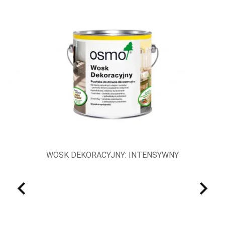
YWNY
WOSK DEKORACYJNY:
W
TRANSPARENTNY