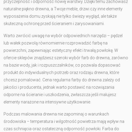
przyczepność i odporność nowej warstwy. Dzięki temu zachowasz
naturalne piękno drewna, a Twoje meble, drzwi czy inne elementy
wyposażenia domu zyskają nie tylko świeży wygląd, ale także
skuteczną ochronę przed ścieraniem i zarysowaniami.
Warto zwrócić uwagę na wybór odpowiednich narzędzi – pędzel
lub wałek pozwolą równomiernie rozprowadzić farbę na
powierzchni, zapewniając estetyczny efekt i trwałą powłokę. W
ofercie sklepów znajdziesz szeroki wybór farb do drewna, zarówno
na bazie wody, jak i rozpuszczalników, co pozwala dopasować
produkt do indywidualnych potrzeb oraz rodzaju drewna, które
chcesz pomalować. Cena regularna farby do drewna zależy od
jakości i producenta, jednak warto postawić na rozwiązania
odporne na ścieranie i uszkodzenia, zwłaszcza jeśli malujesz
elementy narażone na intensywne użytkowanie.
Podczas malowania drewna nie zapominaj o warunkach
środowiska – temperatura i wilgotność powietrza mają wpływ na
czas schnięcia oraz ostateczną odporność powłoki. Farba do