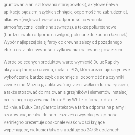
gruntowania ani szlifowania starej powłoki), akrylowe (łatwa
aplikacja pędzlem, szybkie schnięcie, odporność na zabrudzenia),
alkidowe (większa trwałość i odporność na warunki
atmosferyczne, idealne na zewnątrz), a także poliuretanowe
(bardzo trwałe i odporne na wilgoć, polecane do kuchni i łazienek).
Wybór najlepszej białej farby do drewna zależy od pożądanego
efektu oraz intensywności użytkowania malowanej powierzchni.
Wśród polecanych produktów warto wymienić Dulux Rapidry –
akrylową farbę do drewna, metalu i PCV, która prezentuje satynowe
wykończenie, bardzo szybkie schnięcie i odporność na czynniki
zewnętrzne. Można ją aplikować pędzlem, wałkiem lub natryskiem,
a także stosować do malowania grzejników i elementów instalacji
centralnego ogrzewania. Dulux Stay White to farba, która nie
żółknie, a Dulux EasyCare to lateksowa farba odporna na plamy i
szorowanie, idealna do pomieszczeń o wysokiej wilgotności.
Verinlegno prezentuje doskonałe właściwości kryjące i
wypełniające, nie kapie i łatwo się szlifuje po 24/36 godzinach.