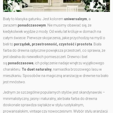
Biały to klasyka gatunku. Jest kolorem
uniwersalnym
, a
zarazem
ponadczasowym
. Nie musimy obawiać się, że
kiedykolwiek wyjdzie z mody. Od wielu lat króluje w domach na
całym świecie. Pierwsze skojarzenia, jakie przychodzą na myśl o
bieli to
porządek, przestronność, czystość i prostota
. Biała
farba do drewna optycznie powiększa przestrzeń, co sprawia, że
jest idealna do niewielkich pomieszczeń. Drewno i biel
są
ponadczasowe
, ich połączenie nadaje wnętrzu wyjątkowego
charakteru.
To duet naturalny
, namiastka brzozowego lasu w
mieszkaniu. Sposobów na magiczną aranżację w drewnie na biało
jest mnóstwo.
Jednym ze szczególnie popularnych stylów jest skandynawski –
minimalistyczny, jasny i naturalny, ale biała farba do drewna
doskonale sprawdza się także w stylu rustykalnym,
prowansalskim, vintage czy nowoczesnym. Wybór stylu aranżacji