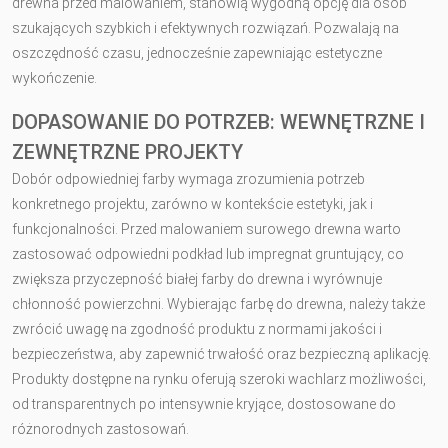
drewna przed malowaniem, stanowią wygodną opcję dla osób
szukających szybkich i efektywnych rozwiązań. Pozwalają na
oszczędność czasu, jednocześnie zapewniając estetyczne
wykończenie.
DOPASOWANIE DO POTRZEB: WEWNĘTRZNE I
ZEWNĘTRZNE PROJEKTY
Dobór odpowiedniej farby wymaga zrozumienia potrzeb
konkretnego projektu, zarówno w kontekście estetyki, jak i
funkcjonalności. Przed malowaniem surowego drewna warto
zastosować odpowiedni podkład lub impregnat gruntujący, co
zwiększa przyczepność białej farby do drewna i wyrównuje
chłonność powierzchni. Wybierając farbę do drewna, należy także
zwrócić uwagę na zgodność produktu z normami jakości i
bezpieczeństwa, aby zapewnić trwałość oraz bezpieczną aplikację.
Produkty dostępne na rynku oferują szeroki wachlarz możliwości,
od transparentnych po intensywnie kryjące, dostosowane do
różnorodnych zastosowań.