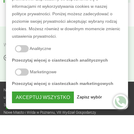
informacjami nt wykorzystywania cookies w naszej
polityce prywatności. Poniżej możesz zadecydować o
poziomie swojej prywatności akceptując wybrany rodzaj
cookies. Możesz również w dowolnym momencie zmienic
ustawienia prywatności.
Wróć do poprzedniej
Analityczne
JAK ZROBIĆ SZARE DREWNO?
Przeczytaj więcej o ciasteczkach analitycznych
Marketingowe
Przeczytaj więcej o ciasteczkach marketingowych
Nobless Polska Zbigniew Sierzputowski Sp. k.,
Zapisz wybór
AKCEPTUJ WSZYSTKO
ul. Skrajna 3B, Sierosław, 62-080 Tarnowo Podgórne, NIP: 7831742179, REGON:
PRYWATNOŚĆ
364482735, BDO: 000305723, nr KRS: 0000618619, Sąd Rejonowy Poznań -
Nowe Miasto i Wilda w Poznaniu, VIII Wydział Gospodarczy.
Polityka prywatności