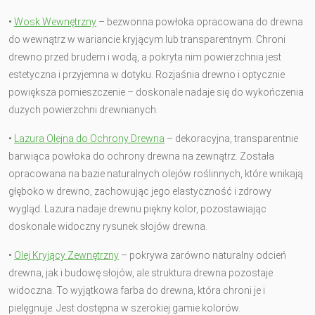
•
Wosk Wewnętrzny
– bezwonna powłoka opracowana do drewna
do wewnątrz w wariancie kryjącym lub transparentnym. Chroni
drewno przed brudem i wodą, a pokryta nim powierzchnia jest
estetyczna i przyjemna w dotyku. Rozjaśnia drewno i optycznie
powiększa pomieszczenie – doskonale nadaje się do wykończenia
dużych powierzchni drewnianych.
•
Lazura Olejna do Ochrony Drewna
– dekoracyjna, transparentnie
barwiąca powłoka do ochrony drewna na zewnątrz. Została
opracowana na bazie naturalnych olejów roślinnych, które wnikają
głęboko w drewno, zachowując jego elastyczność i zdrowy
wygląd. Lazura nadaje drewnu piękny kolor, pozostawiając
doskonale widoczny rysunek słojów drewna.
•
Olej Kryjący Zewnętrzny
– pokrywa zarówno naturalny odcień
drewna, jak i budowę słojów, ale struktura drewna pozostaje
widoczna. To wyjątkowa farba do drewna, która chroni je i
pielęgnuje. Jest dostępna w szerokiej gamie kolorów.