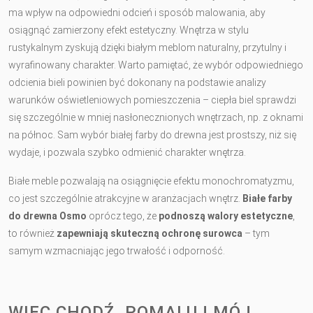
ma wpływ na odpowiedni odcień i sposób malowania, aby
osiągnąć zamierzony efekt estetyczny. Wnętrza w stylu
rustykalnym zyskują dzięki białym meblom naturalny, przytulny i
wyrafinowany charakter. Warto pamiętać, że wybór odpowiedniego
odcienia bieli powinien być dokonany na podstawie analizy
warunków oświetleniowych pomieszczenia – ciepła biel sprawdzi
się szczególnie w mniej nasłonecznionych wnętrzach, np. z oknami
na północ. Sam wybór białej farby do drewna jest prostszy, niż się
wydaje, i pozwala szybko odmienić charakter wnętrza.
Białe meble pozwalają na osiągnięcie efektu monochromatyzmu,
co jest szczególnie atrakcyjne w aranżacjach wnętrz.
Białe farby
do drewna Osmo
oprócz tego, że
podnoszą walory estetyczne
,
to również
zapewniają skuteczną ochronę surowca
– tym
samym wzmacniając jego trwałość i odporność.
WIĘC CHODŹ, POMALUJ MÓJ