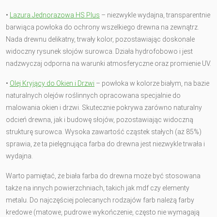
•
Lazura Jednorazowa HS Plus
– niezwykle wydajna, transparentnie
barwiąca powłoka do ochrony wszelkiego drewna na zewnątrz.
Nada drewnu delikatny, trwały kolor, pozostawiając doskonale
widoczny rysunek słojów surowca. Działa hydrofobowo i jest
nadzwyczaj odporna na warunki atmosferyczne oraz promienie UV.
•
Olej Kryjący do Okien i Drzwi
– powłoka w kolorze białym, na bazie
naturalnych olejów roślinnych opracowana specjalnie do
malowania okien i drzwi. Skutecznie pokrywa zarówno naturalny
odcień drewna, jak i budowę słojów, pozostawiając widoczną
strukturę surowca. Wysoka zawartość cząstek stałych (aż 85%)
sprawia, że ta pielęgnująca farba do drewna jest niezwykle trwała i
wydajna.
Warto pamiętać, że biała farba do drewna może być stosowana
także na innych powierzchniach, takich jak mdf czy elementy
metalu. Do najczęściej polecanych rodzajów farb należą farby
kredowe (matowe, pudrowe wykończenie, często nie wymagają