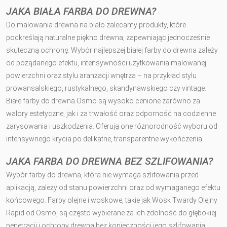
JAKA BIAŁA FARBA DO DREWNA?
Do malowania drewna na biało zalecamy produkty, które
podkreślają naturalne piękno drewna, zapewniając jednocześnie
skuteczną ochronę. Wybór najlepszej białej farby do drewna zależy
od pożądanego efektu, intensywności użytkowania malowanej
powierzchni oraz stylu aranżacji wnętrza – na przykład stylu
prowansalskiego, rustykalnego, skandynawskiego czy vintage.
Białe farby do drewna Osmo są wysoko cenione zarówno za
walory estetyczne, jak i za trwałość oraz odporność na codzienne
zarysowania i uszkodzenia. Oferują one różnorodność wyboru od
intensywnego krycia po delikatne, transparentne wykończenia.
JAKA FARBA DO DREWNA BEZ SZLIFOWANIA?
Wybór farby do drewna, która nie wymaga szlifowania przed
aplikacją, zależy od stanu powierzchni oraz od wymaganego efektu
końcowego. Farby olejne i woskowe, takie jak Wosk Twardy Olejny
Rapid od Osmo, są często wybierane za ich zdolność do głębokiej
penetracji i ochrony drewna bez konieczności jego szlifowania.