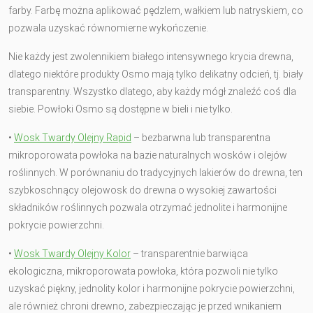
farby. Farbę można aplikować pędzlem, wałkiem lub natryskiem, co
pozwala uzyskać równomierne wykończenie.
Nie każdy jest zwolennikiem białego intensywnego krycia drewna,
dlatego niektóre produkty Osmo mają tylko delikatny odcień, tj. biały
transparentny. Wszystko dlatego, aby każdy mógł znaleźć coś dla
siebie. Powłoki Osmo są dostępne w bieli i nie tylko.
•
Wosk Twardy Olejny Rapid
– bezbarwna lub transparentna
mikroporowata powłoka na bazie naturalnych wosków i olejów
roślinnych. W porównaniu do tradycyjnych lakierów do drewna, ten
szybkoschnący olejowosk do drewna o wysokiej zawartości
składników roślinnych pozwala otrzymać jednolite i harmonijne
pokrycie powierzchni.
•
Wosk Twardy Olejny Kolor
– transparentnie barwiąca
ekologiczna, mikroporowata powłoka, która pozwoli nie tylko
uzyskać piękny, jednolity kolor i harmonijne pokrycie powierzchni,
ale również chroni drewno, zabezpieczając je przed wnikaniem