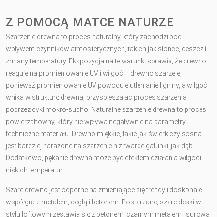
Z POMOCĄ MATCE NATURZE
Szarzenie drewna to proces naturalny, który zachodzi pod
wpływem czynników atmosferycznych, takich jak słońce, deszcz i
zmiany temperatury. Ekspozycja na te warunki sprawia, że drewno
reaguje na promieniowanie UV i wilgoć – drewno szarzeje,
ponieważ promieniowanie UV powoduje utlenianie ligniny, a wilgoć
wnika w strukturę drewna, przyspieszając proces szarzenia
poprzez cykl mokro-sucho. Naturalne szarzenie drewna to proces
powierzchowny, który nie wpływa negatywnie na parametry
techniczne materiału. Drewno miękkie, takie jak świerk czy sosna,
jest bardziej narażone na szarzenie niż twarde gatunki, jak dąb.
Dodatkowo, pękanie drewna może być efektem działania wilgoci i
niskich temperatur.
Szare drewno jest odporne na zmieniające się trendy i doskonale
współgra z metalem, cegłą i betonem. Postarzane, szare deski w
stylu loftowym zestawia się z betonem, czarnym metalem i surową