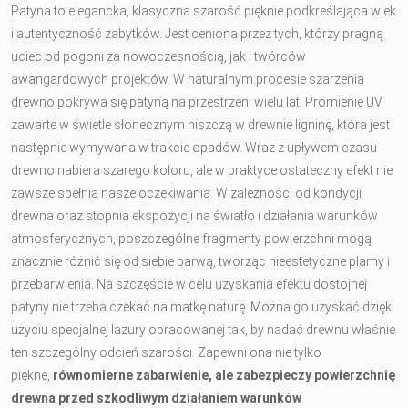
Patyna to elegancka, klasyczna szarość pięknie podkreślająca wiek
i autentyczność zabytków. Jest ceniona przez tych, którzy pragną
uciec od pogoni za nowoczesnością, jak i twórców
awangardowych projektów. W naturalnym procesie szarzenia
drewno pokrywa się patyną na przestrzeni wielu lat. Promienie UV
zawarte w świetle słonecznym niszczą w drewnie ligninę, która jest
następnie wymywana w trakcie opadów. Wraz z upływem czasu
drewno nabiera szarego koloru, ale w praktyce ostateczny efekt nie
zawsze spełnia nasze oczekiwania. W zależności od kondycji
drewna oraz stopnia ekspozycji na światło i działania warunków
atmosferycznych, poszczególne fragmenty powierzchni mogą
znacznie różnić się od siebie barwą, tworząc nieestetyczne plamy i
przebarwienia. Na szczęście w celu uzyskania efektu dostojnej
patyny nie trzeba czekać na matkę naturę. Można go uzyskać dzięki
użyciu specjalnej lazury opracowanej tak, by nadać drewnu właśnie
ten szczególny odcień szarości. Zapewni ona nie tylko
piękne,
równomierne zabarwienie, ale zabezpieczy powierzchnię
drewna przed szkodliwym działaniem warunków