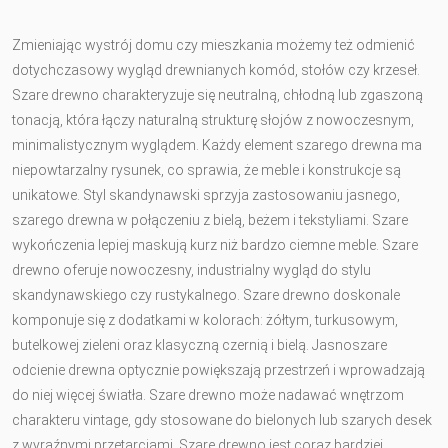
Zmieniając wystrój domu czy mieszkania możemy też odmienić
dotychczasowy wygląd drewnianych komód, stołów czy krzeseł.
Szare drewno charakteryzuje się neutralną, chłodną lub zgaszoną
tonacją, która łączy naturalną strukturę słojów z nowoczesnym,
minimalistycznym wyglądem. Każdy element szarego drewna ma
niepowtarzalny rysunek, co sprawia, że meble i konstrukcje są
unikatowe. Styl skandynawski sprzyja zastosowaniu jasnego,
szarego drewna w połączeniu z bielą, beżem i tekstyliami. Szare
wykończenia lepiej maskują kurz niż bardzo ciemne meble. Szare
drewno oferuje nowoczesny, industrialny wygląd do stylu
skandynawskiego czy rustykalnego. Szare drewno doskonale
komponuje się z dodatkami w kolorach: żółtym, turkusowym,
butelkowej zieleni oraz klasyczną czernią i bielą. Jasnoszare
odcienie drewna optycznie powiększają przestrzeń i wprowadzają
do niej więcej światła. Szare drewno może nadawać wnętrzom
charakteru vintage, gdy stosowane do bielonych lub szarych desek
z wyraźnymi przetarciami. Szare drewno jest coraz bardziej