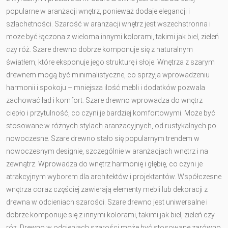
popularne w aranżacji wnętrz, ponieważ dodaje elegancji i
szlachetności. Szarość w aranżacji wnętrz jest wszechstronna i
może być łączona z wieloma innymi kolorami, takimi jak biel, zieleń
czy róż. Szare drewno dobrze komponuje się z naturalnym
światłem, które eksponuje jego strukturę i słoje. Wnętrza z szarym
drewnem mogą być minimalistyczne, co sprzyja wprowadzeniu
harmonii i spokoju – mniejsza ilość mebli i dodatków pozwala
zachować ład i komfort. Szare drewno wprowadza do wnętrz
ciepło i przytulność, co czyni je bardziej komfortowymi. Może być
stosowane w różnych stylach aranżacyjnych, od rustykalnych po
nowoczesne. Szare drewno stało się popularnym trendem w
nowoczesnym designie, szczególnie w aranżacjach wnętrz i na
zewnątrz. Wprowadza do wnętrz harmonię i głębię, co czyni je
atrakcyjnym wyborem dla architektów i projektantów. Współczesne
wnętrza coraz częściej zawierają elementy mebli lub dekoracji z
drewna w odcieniach szarości. Szare drewno jest uniwersalne i
dobrze komponuje się z innymi kolorami, takimi jak biel, zieleń czy
róż. Drewno w odcieniach szarości może być stosowane zarówno