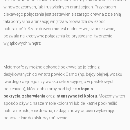
w nowoczesnych, jak i rustykalnych aranżacjach. Przykładem
ciekawego połączenia jest zestawienie szarego drewna z zielenią –
taki pomysł na aranżację wnętrza wprowadza świeżość i
naturalność. Szare drewno nie jest nudne – wręcz przeciwnie,
pozwala na kreatywne połączenia kolorystyczne i tworzenie
wyjątkowych wnętrz.
Metamorfozy można dokonać pokrywając je jedną z
dedykowanych do wnętrz powłok Osmo (np. bejcy olejnej, wosku
twardego olejnego czy wosku dekoracyjnego w pastelowych
odcieniach), które dobieramy pod kątem
stopnia
pokrycia
,
zabarwienia
oraz
intensywności koloru
. Możemy w ten
sposób ożywić nasze meble kolorami lub delikatnie podkreślić
naturalne usłojenie drewna, nadając nowy odcień i wybierając
odpowiednie do stylu wykończenie.