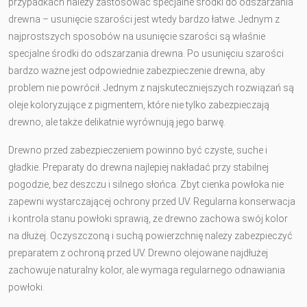
przypadkach należy zastosować specjalne środki do odszarzania
drewna – usunięcie szarości jest wtedy bardzo łatwe. Jednym z
najprostszych sposobów na usunięcie szarości są właśnie
specjalne środki do odszarzania drewna. Po usunięciu szarości
bardzo ważne jest odpowiednie zabezpieczenie drewna, aby
problem nie powrócił. Jednym z najskuteczniejszych rozwiązań są
oleje koloryzujące z pigmentem, które nie tylko zabezpieczają
drewno, ale także delikatnie wyrównują jego barwę.
Drewno przed zabezpieczeniem powinno być czyste, suche i
gładkie. Preparaty do drewna najlepiej nakładać przy stabilnej
pogodzie, bez deszczu i silnego słońca. Zbyt cienka powłoka nie
zapewni wystarczającej ochrony przed UV. Regularna konserwacja
i kontrola stanu powłoki sprawią, że drewno zachowa swój kolor
na dłużej. Oczyszczoną i suchą powierzchnię należy zabezpieczyć
preparatem z ochroną przed UV. Drewno olejowane najdłużej
zachowuje naturalny kolor, ale wymaga regularnego odnawiania
powłoki.