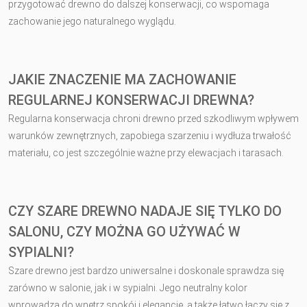
przygotować drewno do dalszej konserwacji, co wspomaga
zachowanie jego naturalnego wyglądu.
JAKIE ZNACZENIE MA ZACHOWANIE
REGULARNEJ KONSERWACJI DREWNA?
Regularna konserwacja chroni drewno przed szkodliwym wpływem
warunków zewnętrznych, zapobiega szarzeniu i wydłuża trwałość
materiału, co jest szczególnie ważne przy elewacjach i tarasach.
CZY SZARE DREWNO NADAJE SIĘ TYLKO DO
SALONU, CZY MOŻNA GO UŻYWAĆ W
SYPIALNI?
Szare drewno jest bardzo uniwersalne i doskonale sprawdza się
zarówno w salonie, jak i w sypialni. Jego neutralny kolor
wprowadza do wnętrz spokój i elegancję, a także łatwo łączy się z