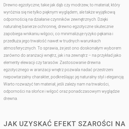
Drewno egzotyczne, takie jak dąb czy modrzew, to materiał, który
wyróżnia się nie tylko pięknym wyglądem, ale także wyjątkową
odpornością na działanie czynników zewnętrznych. Dzięki
naturalnej barierze ochronnej, drewno egzotyczne skutecznie
zapobiega wnikaniu wilgoci, co minimalizuje ryzyko pękania i
przedłuża jego trwałość nawet w trudnych warunkach
atmosferycznych. To sprawia, że jest ono doskonałym wyborem
zarówno do aranżacji wnętrz, jak i na zewnątrz – na przykład jako
elementy elewacji czy tarasów. Zastosowanie drewna
egzotycznego w aranżacji wnętrz pozwala nadać przestrzeni
niepowtarzalny charakter, podkreślając jej naturalny styl i elegancję.
Warto rozważyć ten materiał, jeśli zależy nam na trwałości,
odporności na słońce i wilgoć oraz ponadczasowym wyglądzie
drewna.
JAK UZYSKAĆ EFEKT SZAROŚCI NA