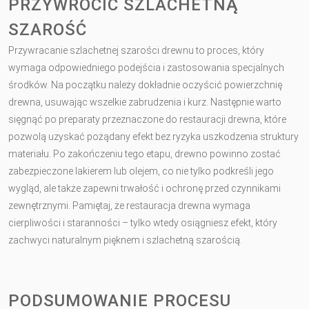
PRZYWRÓCIĆ SZLACHETNĄ
SZAROŚĆ
Przywracanie szlachetnej szarości drewnu to proces, który
wymaga odpowiedniego podejścia i zastosowania specjalnych
środków. Na początku należy dokładnie oczyścić powierzchnię
drewna, usuwając wszelkie zabrudzenia i kurz. Następnie warto
sięgnąć po preparaty przeznaczone do restauracji drewna, które
pozwolą uzyskać pożądany efekt bez ryzyka uszkodzenia struktury
materiału. Po zakończeniu tego etapu, drewno powinno zostać
zabezpieczone lakierem lub olejem, co nie tylko podkreśli jego
wygląd, ale także zapewni trwałość i ochronę przed czynnikami
zewnętrznymi. Pamiętaj, że restauracja drewna wymaga
cierpliwości i staranności – tylko wtedy osiągniesz efekt, który
zachwyci naturalnym pięknem i szlachetną szarością.
PODSUMOWANIE PROCESU