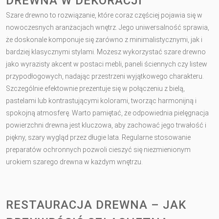
DREWNA W DEKORACJI
Szare drewno to rozwiązanie, które coraz częściej pojawia się w
nowoczesnych aranżacjach wnętrz. Jego uniwersalność sprawia,
że doskonale komponuje się zarówno z minimalistycznymi, jak i
bardziej klasycznymi stylami. Możesz wykorzystać szare drewno
jako wyrazisty akcent w postaci mebli, paneli ściennych czy listew
przypodłogowych, nadając przestrzeni wyjątkowego charakteru.
Szczególnie efektownie prezentuje się w połączeniu z bielą,
pastelami lub kontrastującymi kolorami, tworząc harmonijną i
spokojną atmosferę. Warto pamiętać, że odpowiednia pielęgnacja
powierzchni drewna jest kluczowa, aby zachować jego trwałość i
piękny, szary wygląd przez długie lata. Regularne stosowanie
preparatów ochronnych pozwoli cieszyć się niezmienionym
urokiem szarego drewna w każdym wnętrzu.
RESTAURACJA DREWNA – JAK