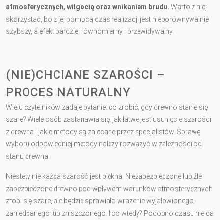
atmosferycznych, wilgocią oraz wnikaniem brudu.
Warto z niej
skorzystać, bo z jej pomocą czas realizacji jest nieporównywalnie
szybszy, a efekt bardziej równomierny i przewidywalny.
(NIE)CHCIANE SZAROŚCI –
PROCES NATURALNY
Wielu czytelników zadaje pytanie: co zrobić, gdy drewno stanie się
szare? Wiele osób zastanawia się, jak łatwe jest usunięcie szarości
z drewna i jakie metody są zalecane przez specjalistów. Sprawę
wyboru odpowiedniej metody należy rozważyć w zależności od
stanu drewna.
Niestety nie każda szarość jest piękna. Niezabezpieczone lub źle
zabezpieczone drewno pod wpływem warunków atmosferycznych
zrobi się szare, ale będzie sprawiało wrażenie wyjałowionego,
zaniedbanego lub zniszczonego. I co wtedy? Podobno czasu nie da