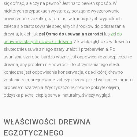
się cofnąć, ale czy na pewno? Jest na to pewien sposób. W
niektórych przypadkach wystarczy porządne wyszorowanie
powierzchni szczotką, natomiast w trudniejszych wypadkach
zaleca się zastosowanie specjalnych środków do odszarzania
drewna, takich jak
żel Osmo do usuwania szarości
lub
żel do
usuwania starych powłok z drewna
. Żel wnika głęboko w drewno i
skutecznie usuwa z niego szary „nalot” i przebarwienia. Po
usunięciu szarości bardzo ważne jest odpowiednie zabezpieczenie
drewna, aby problem nie powrócił. Do utrzymania tego efektu
konieczna jest odpowiednia konserwacja, dzięki której drewno
zostanie zaimpregnowane, zabezpieczone przed wnikaniem brudu i
procesem szarzenia. Wyczyszczone drewno pokryte olejem,
odzyska piękną, ciepłą barwę i naturalny, świeży wygląd.
WŁAŚCIWOŚCI DREWNA
EGZOTYCZNEGO