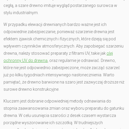
cegłą, a szare drewno imituje wygląd postarzanego surowca w
stylu industrialnym.
W przypadku elewacji drewnianych bardzo ważne jest ich
odpowiednie zabezpieczanie, ponieważ szarzenie drewna jest
efektem zjawisk chemicznych i fizycznych, które dzieją się pod
wpływem czynników atmosferycznych. Aby zapobiegać szarzeniu
drewna, należy stosować preparaty z filtrami UV, takie jak
olej
ochronny UV do drewna
, oraz regularnie je odnawiać. Drewno,
które nie jest odpowiednio zabezpieczone, może zacząć szarzeć
już po kilku tygodniach intensywnego nasłonecznienia. Warto
pamiętać, że drewno barwione na szaro jest zazwyczaj droższe niż
surowe drewno konstrukcyjne.
Kluczem jest dobranie odpowiedniej metody odnawiania do
stopnia zaawansowania zmian oraz wyboru preparatu do gatunku
drewna. W celu usunięcia szarości z desek czasem wystarcza
porządne wyszorowanie ich szczotką. W trudniejszych