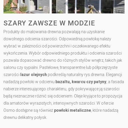
SZARY ZAWSZE W MODZIE
Produkty do malowania drewna pozwalają na uzyskanie
dowolnego odcienia szarości. Odpowiednią powłokę należy
wybrać w zależności od powierzchni i oczekiwanego efektu
wykończenia. Wybór odpowiedniego produktu i odcienia szarości
pozwala dopasować drewno do różnych stylów wnętrz, takich jak
salonu czy sypialni. Pastelowe, transparentne lub półprzejrzyste
szarości
lazur olejnych
podkreślą naturalny rys drewna. Elegancji
nadadzą powłoki w odcieniu
bazaltu, kwarcu czy patyny
, a fasada
nabierze interesującego charakteru, gdy pokrywające ją szarości
będą nieznacznie różnić się odcieniem. Oleje kryjące to propozycja
dla amatorów wyrazistych, intensywnych szarości. W ofercie
Osmo dostępne są również
powłoki metaliczne
, które nadadzą
drewnu delikatny połysk.