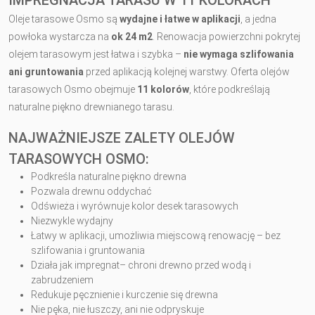
Oleje tarasowe Osmo są
wydajne i łatwe w aplikacji
, a jedna
powłoka wystarcza na
ok 24 m2
. Renowacja powierzchni pokrytej
olejem tarasowym jest łatwa i szybka –
nie wymaga szlifowania
ani gruntowania
przed aplikacją kolejnej warstwy. Oferta olejów
tarasowych Osmo obejmuje
11 kolorów
, które podkreślają
naturalne piękno drewnianego tarasu.
NAJWAŻNIEJSZE ZALETY OLEJÓW
TARASOWYCH OSMO:
Podkreśla naturalne piękno drewna
Pozwala drewnu oddychać
Odświeża i wyrównuje kolor desek tarasowych
Niezwykle wydajny
Łatwy w aplikacji, umożliwia miejscową renowację – bez
szlifowania i gruntowania
Działa jak impregnat– chroni drewno przed wodą i
zabrudzeniem
Redukuje pęcznienie i kurczenie się drewna
Nie pęka, nie łuszczy, ani nie odpryskuje