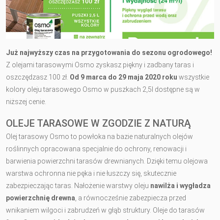
Już najwyższy czas na przygotowania do sezonu ogrodowego!
Z olejami tarasowymi Osmo zyskasz piękny i zadbany taras i
oszczędzasz 100 zł.
Od 9 marca do 29 maja 2020 roku
wszystkie
kolory oleju tarasowego Osmo w puszkach 2,5l dostępne są w
niższej cenie.
OLEJE TARASOWE W ZGODZIE Z NATURĄ
Olej tarasowy Osmo to powłoka na bazie naturalnych olejów
roślinnych opracowana specjalnie do ochrony, renowacji i
barwienia powierzchni tarasów drewnianych. Dzięki temu olejowa
warstwa ochronna nie pęka i nie łuszczy się, skutecznie
zabezpieczając taras. Nałożenie warstwy oleju
nawilża i wygładza
powierzchnię drewna
, a równocześnie zabezpiecza przed
wnikaniem wilgoci i zabrudzeń w głąb struktury. Oleje do tarasów