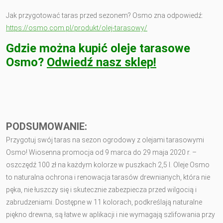
Jak przygotować taras przed sezonem? Osmo zna odpowiedź:
https://osmo.com.pl/produkt/olej-tarasowy/
Gdzie można kupić oleje tarasowe
Osmo?
Odwiedź nasz sklep!
PODSUMOWANIE:
Przygotuj swój taras na sezon ogrodowy z olejami tarasowymi
Osmo! Wiosenna promocja od 9 marca do 29 maja 2020 r. –
oszczędź 100 zł na każdym kolorze w puszkach 2,5 l. Oleje Osmo
to naturalna ochrona i renowacja tarasów drewnianych, która nie
pęka, nie łuszczy się i skutecznie zabezpiecza przed wilgocią i
zabrudzeniami. Dostępne w 11 kolorach, podkreślają naturalne
piękno drewna, są łatwe w aplikacji i nie wymagają szlifowania przy