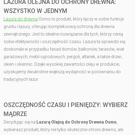
LAZURA OLEJNA DO OCHRONY DREWNA:
WSZYSTKO W JEDNYM
Lazura do drewna
Osmo to produkt, który łączy w sobie funkcje
gruntu i lazury, oferując kompleksową ochronę dla drewna
zewnętrznego. Jest to idealne rozwiązanie dla tych, którzy cenią
sobie efektywność i oszczędność czasu. Lazura ta sprawdzi się
doskonale w przypadku fasad domów, balkonów, tarasów, wiat
garażowych, mebli ogrodowych, pergoli, altanek, a także drzwi,
okien i okiennic. Dzięki wysokiej zawartości oleju w produkcie,
uzyskujemy dwukrotnie większą wydajność w porównaniu do
tradycyjnych lazur.
OSZCZĘDNOŚĆ CZASU I PIENIĘDZY: WYBIERZ
MĄDRZE
Decydując się na
Lazurę Olejną do Ochrony Drewna Osmo
,
wybierasz produkt, który nie tylko skutecznie chroni drewno, ale