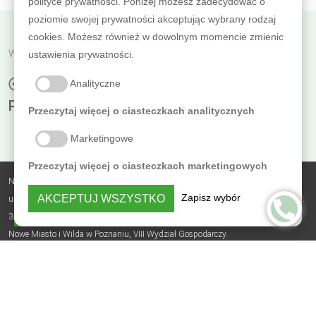
polityce prywatności. Poniżej możesz zadecydować o
poziomie swojej prywatności akceptując wybrany rodzaj
cookies. Możesz również w dowolnym momencie zmienic
Wróć do poprzedniej
ustawienia prywatności.
OLEJE TARASOWE W WIOSENNEJ
Analityczne
PROMOCJI!
Przeczytaj więcej o ciasteczkach analitycznych
Marketingowe
Przeczytaj więcej o ciasteczkach marketingowych
Nobless Polska Zbigniew Sierzputowski Sp. k.,
Zapisz wybór
AKCEPTUJ WSZYSTKO
ul. Skrajna 3B, Sierosław, 62-080 Tarnowo Podgórne, NIP: 7831742179, REGON:
PRYWATNOŚĆ
364482735, BDO: 000305723, nr KRS: 0000618619, Sąd Rejonowy Poznań -
Nowe Miasto i Wilda w Poznaniu, VIII Wydział Gospodarczy.
Polityka prywatności
© 2026 - osmo.com.pl Osmo Polska Dystrybutor generalny: