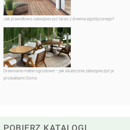
Jak prawidłowo zabezpieczyć taras z drewna egzotycznego?
Drewniane meble ogrodowe – jak skutecznie zabezpieczyć je
produktami Osmo
POBIERZ KATALOGI