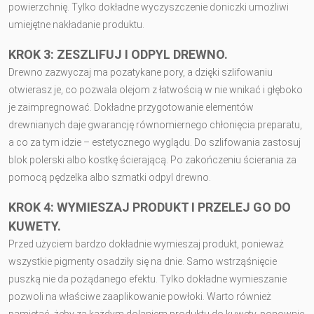
powierzchnię. Tylko dokładne wyczyszczenie doniczki umożliwi
umiejętne nakładanie produktu.
KROK 3: ZESZLIFUJ I ODPYL DREWNO.
Drewno zazwyczaj ma pozatykane pory, a dzięki szlifowaniu
otwierasz je, co pozwala olejom z łatwością w nie wnikać i głęboko
je zaimpregnować. Dokładne przygotowanie elementów
drewnianych daje gwarancję równomiernego chłonięcia preparatu,
a co za tym idzie – estetycznego wyglądu. Do szlifowania zastosuj
blok polerski albo kostkę ścierającą. Po zakończeniu ścierania za
pomocą pędzelka albo szmatki odpyl drewno.
KROK 4: WYMIESZAJ PRODUKT I PRZELEJ GO DO
KUWETY.
Przed użyciem bardzo dokładnie wymieszaj produkt, ponieważ
wszystkie pigmenty osadziły się na dnie. Samo wstrząśnięcie
puszką nie da pożądanego efektu. Tylko dokładne wymieszanie
pozwoli na właściwe zaaplikowanie powłoki. Warto również
pamiętać, żeby za każdym dolaniem produktu do kuwety, ponownie