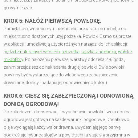
go wymieszać.
KROK 5: NAŁÓŻ PIERWSZĄ POWŁOKĘ.
Pamiętaj o równomiernym nakładaniu preparatu na mebel, a do
miejsc trudno dostępnych użyj pędzelka. Powłoki Osmo są proste
w aplikacji i umożliwiają użycie różnych narzędzi do ich aplikacji:
pędzel z naturalnym włosiem
,
szczotka,
rączka z nakładką
,
wałek z
mikrofibry
. Po nałożeniu pierwszej warstwy odczekaj 4-6 godz.,
zanim przejdziesz do nakładania drugiej powłoki. Dwie powłoki
powinny być wystarczające do właściwego zabezpieczenia
drewnianej donicy i nadania jej odpowiedniego koloru.
KROK 6: CIESZ SIĘ ZABEZPIECZONĄ I ODNOWIONĄ
DONICĄ OGRODOWĄ!
Po zakończeniu konserwacji i wyschnięciu powłoki Twoja donica
ogrodowa jest gotowa na każde warunki pogodowe. Dodatkowo
oleje wyciągają każdy walor drewna, uwydatniają jego barwę,
podkreślają rysunek słojów, a powierzchnia staje się przyjemna w