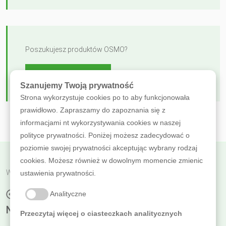
Poszukujesz produktów OSMO?
ZOBACZ OFERTĘ
Szanujemy Twoją prywatność
Strona wykorzystuje cookies po to aby funkcjonowała
prawidłowo. Zapraszamy do zapoznania się z
informacjami nt wykorzystywania cookies w naszej
polityce prywatności. Poniżej możesz zadecydować o
poziomie swojej prywatności akceptując wybrany rodzaj
cookies. Możesz również w dowolnym momencie zmienic
Wróć do poprzedniej
ustawienia prywatności.
KOLOROWA WIOSNA: SUPER PROMOCJA
Analityczne
NA OLEJE LAZUROWE!
Przeczytaj więcej o ciasteczkach analitycznych