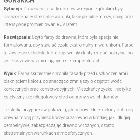
GÓRSKICH
Sytuacja
: Drewniane fasady domów w regionie górskim były
narażone na ekstremalne warunki, takie jak silne mrozy, śnieg oraz
intensywne promieniowanie UV latem.
Rozwiązanie
: Użyto farby do drewna, która była specjalnie
formułowana, aby stawiać czoła ekstremalnym warunkom. Farba
ta zawierała składniki, które zapewniały elastyczność pokrycia, co
jest kluczowe w zmieniających się temperaturach.
Wynik
: Farba skutecznie chroniła fasady przed uszkodzeniami i
blaknięciem koloru, co znacząco zmniejszyło częstotliwość
koniecznych prac konserwacyjnych. Mieszkańcy zyskali nie tylko
estetyczny, ale i długotrwały efekt ochrony swoich domów.
Te studia przypadków pokazują, jak odpowiednie metody ochrony
drewna mogą przynieść korzyści zarówno w krótkiej, jak i długiej
perspektywie, zabezpieczając drewno w różnych, często
ekstremalnych warunkach atmosferycznych.