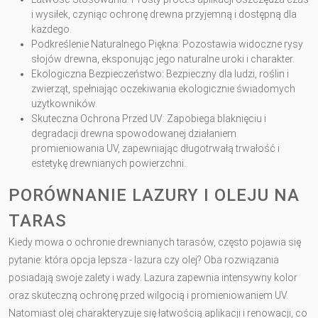
i wysiłek, czyniąc ochronę drewna przyjemną i dostępną dla
każdego.
Podkreślenie Naturalnego Piękna: Pozostawia widoczne rysy
słojów drewna, eksponując jego naturalne uroki i charakter.
Ekologiczna Bezpieczeństwo: Bezpieczny dla ludzi, roślin i
zwierząt, spełniając oczekiwania ekologicznie świadomych
użytkowników.
Skuteczna Ochrona Przed UV: Zapobiega blaknięciu i
degradacji drewna spowodowanej działaniem
promieniowania UV, zapewniając długotrwałą trwałość i
estetykę drewnianych powierzchni.
PORÓWNANIE LAZURY I OLEJU NA
TARAS
Kiedy mowa o ochronie drewnianych tarasów, często pojawia się
pytanie: która opcja lepsza - lazura czy olej? Oba rozwiązania
posiadają swoje zalety i wady. Lazura zapewnia intensywny kolor
oraz skuteczną ochronę przed wilgocią i promieniowaniem UV.
Natomiast olej charakteryzuje się łatwością aplikacji i renowacji, co