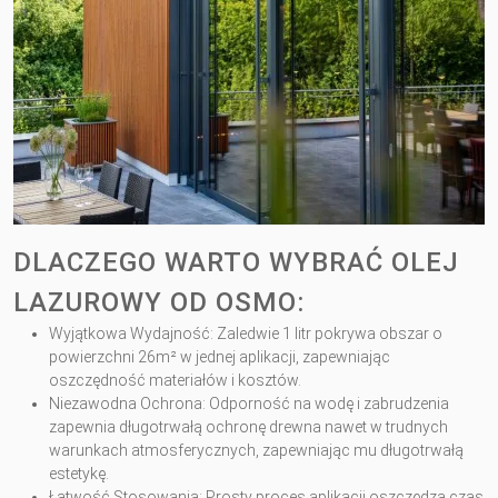
DLACZEGO WARTO WYBRAĆ OLEJ
LAZUROWY OD OSMO:
Wyjątkowa Wydajność: Zaledwie 1 litr pokrywa obszar o
powierzchni 26m² w jednej aplikacji, zapewniając
oszczędność materiałów i kosztów.
Niezawodna Ochrona: Odporność na wodę i zabrudzenia
zapewnia długotrwałą ochronę drewna nawet w trudnych
warunkach atmosferycznych, zapewniając mu długotrwałą
estetykę.
Łatwość Stosowania: Prosty proces aplikacji oszczędza czas