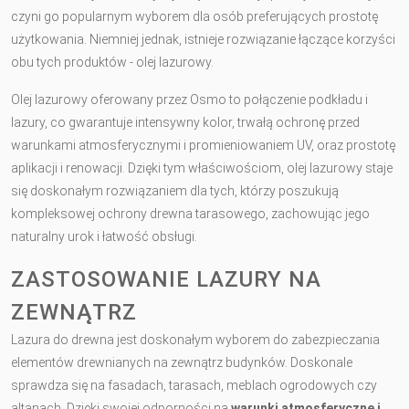
czyni go popularnym wyborem dla osób preferujących prostotę
użytkowania. Niemniej jednak, istnieje rozwiązanie łączące korzyści
obu tych produktów - olej lazurowy.
Olej lazurowy oferowany przez Osmo to połączenie podkładu i
lazury, co gwarantuje intensywny kolor, trwałą ochronę przed
warunkami atmosferycznymi i promieniowaniem UV, oraz prostotę
aplikacji i renowacji. Dzięki tym właściwościom, olej lazurowy staje
się doskonałym rozwiązaniem dla tych, którzy poszukują
kompleksowej ochrony drewna tarasowego, zachowując jego
naturalny urok i łatwość obsługi.
ZASTOSOWANIE LAZURY NA
ZEWNĄTRZ
Lazura do drewna jest doskonałym wyborem do zabezpieczania
elementów drewnianych na zewnątrz budynków. Doskonale
sprawdza się na fasadach, tarasach, meblach ogrodowych czy
altanach. Dzięki swojej odporności na
warunki atmosferyczne i