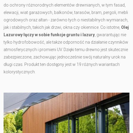
do ochrony różnorodnych elementów drewnianych, w tym fasad,
elewacji, wiat garażowych, balkonów, tarasów, bram, pergoli, mebli
ogrodowych oraz altan - zarówno tych o niestabilnych wymiarach,
jak i stabilnych, takich jak drzwi, okna czy okiennice. Co istotne,
Olej
Lazurowy łączy w sobie funkcje gruntu i lazury
, gwarantując nie
tylko hydrofobowość, ale także odporność na działanie czynników
atmosferycznych i promieni UV. Dzięki temu drewno jest skutecznie
zabezpieczone, zachowując jednocześnie swój naturalny urok na
długi czas. Produkt ten dostępny jest w 19 różnych wariantach
kolorystycznych.