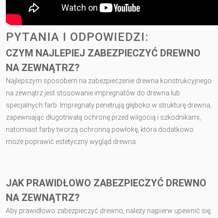
PYTANIA I ODPOWIEDZI:
CZYM NAJLEPIEJ ZABEZPIECZYĆ DREWNO
NA ZEWNĄTRZ?
Najlepszym sposobem na zabezpieczenie drewna konstrukcyjnego
na zewnątrz jest stosowanie impregnatów do drewna lub
specjalnych farb. Impregnaty penetrują głęboko w strukturę drewna,
zapewniając długotrwałą ochronę przed wilgocią i szkodnikami,
natomiast farby tworzą ochronną powłokę, która dodatkowo
może poprawić estetyczny wygląd drewna.
JAK PRAWIDŁOWO ZABEZPIECZYĆ DREWNO
NA ZEWNĄTRZ?
Aby prawidłowo zabezpieczyć drewno, należy najpierw upewnić się,