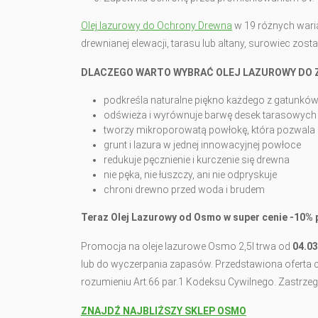
Olej lazurowy do Ochrony Drewna
w 19 różnych wari
drewnianej elewacji, tarasu lub altany, surowiec zo
DLACZEGO WARTO WYBRAĆ OLEJ LAZUROWY DO 
podkreśla naturalne piękno każdego z gatunkó
odświeża i wyrównuje barwę desek tarasowych
tworzy mikroporowatą powłokę, która pozwal
grunt i lazura w jednej innowacyjnej powłoce
redukuje pęcznienie i kurczenie się drewna
nie pęka, nie łuszczy, ani nie odpryskuje
chroni drewno przed woda i brudem
Teraz Olej Lazurowy od Osmo w super cenie
-10% p
Promocja na oleje lazurowe Osmo 2,5l trwa od
04.03
lub do wyczerpania zapasów. Przedstawiona oferta c
rozumieniu Art.66 par.1 Kodeksu Cywilnego. Zastr
ZNAJDŹ NAJBLIŻSZY SKLEP OSMO