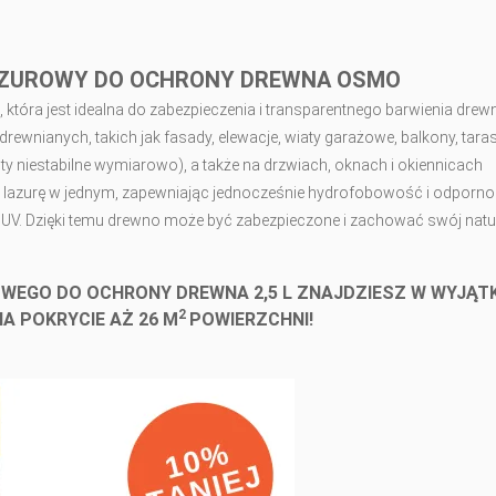
AZUROWY DO OCHRONY DREWNA OSMO
 która jest idealna do zabezpieczenia i transparentnego barwienia drew
ewnianych, takich jak fasady, elewacje, wiaty garażowe, balkony, taras
ty niestabilne wymiarowo), a także na drzwiach, oknach i okiennicach
 i lazurę w jednym, zapewniając jednocześnie hydrofobowość i odporn
 UV. Dzięki temu drewno może być zabezpieczone i zachować swój natu
WEGO DO OCHRONY DREWNA 2,5 L ZNAJDZIESZ W WYJĄ
2
A POKRYCIE AŻ 26 M
POWIERZCHNI!