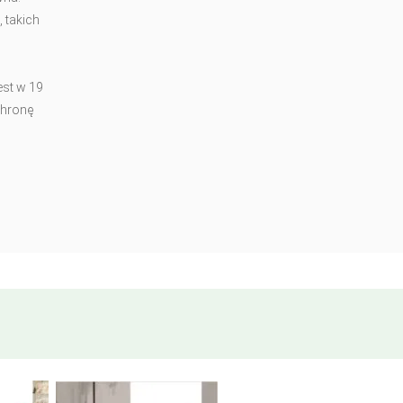
 takich
est w 19
chronę