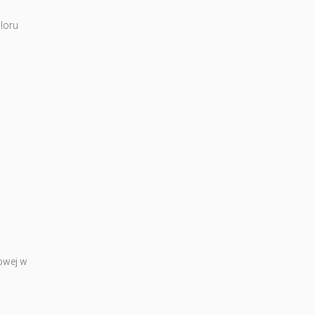
loru
owej w