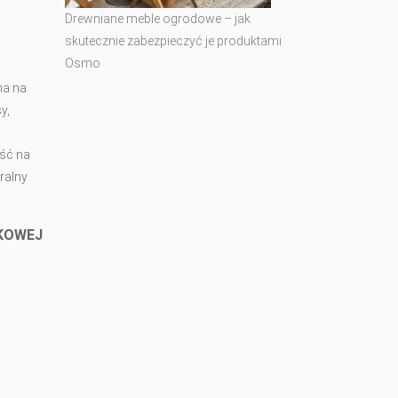
Drewniane meble ogrodowe – jak
skutecznie zabezpieczyć je produktami
Osmo
na na
y,
ość na
ralny
TKOWEJ