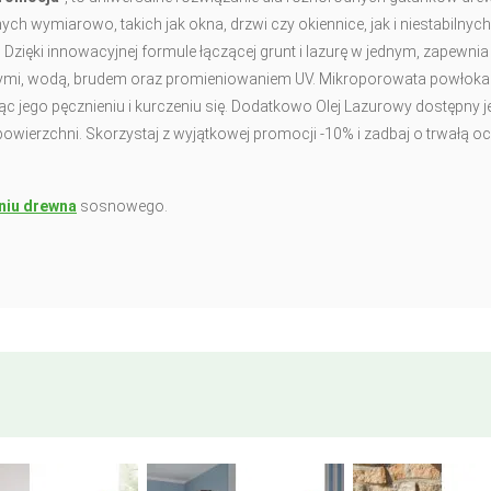
 wymiarowo, takich jak okna, drzwi czy okiennice, jak i niestabilnych,
e. Dzięki innowacyjnej formule łączącej grunt i lazurę w jednym, zapewnia
ymi, wodą, brudem oraz promieniowaniem UV. Mikroporowata powłoka
 jego pęcznieniu i kurczeniu się. Dodatkowo Olej Lazurowy dostępny j
wierzchni. Skorzystaj z wyjątkowej promocji -10% i zadbaj o trwałą o
niu drewna
sosnowego.