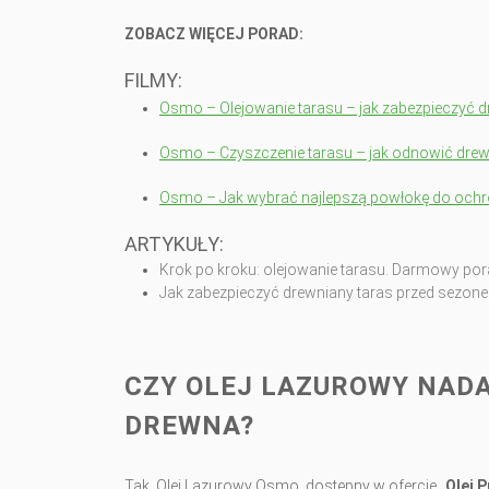
ZOBACZ WIĘCEJ PORAD:
FILMY:
Osmo – Olejowanie tarasu – jak zabezpieczyć 
Osmo – Czyszczenie tarasu – jak odnowić drew
Osmo – Jak wybrać najlepszą powłokę do ochr
ARTYKUŁY:
Krok po kroku: olejowanie tarasu. Darmowy po
Jak zabezpieczyć drewniany taras przed sezon
CZY OLEJ LAZUROWY NADA
DREWNA?
Tak, Olej Lazurowy Osmo, dostępny w ofercie „
Olej 