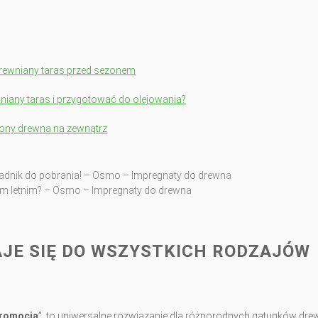
drewniany taras przed sezonem
niany taras i przygotować do olejowania?
ony drewna na zewnątrz
radnik do pobrania! – Osmo – Impregnaty do drewna
em letnim? – Osmo – Impregnaty do drewna
JE SIĘ DO WSZYSTKICH RODZAJÓW
Promocja
”, to uniwersalne rozwiązanie dla różnorodnych gatunków dre