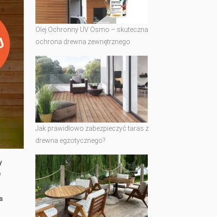
Olej Ochronny UV Osmo – skuteczna
ochrona drewna zewnętrznego
Jak prawidłowo zabezpieczyć taras z
drewna egzotycznego?
y
9
a