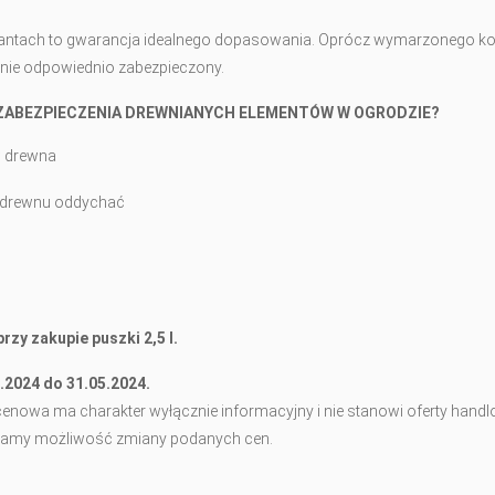
antach to gwarancja idealnego dopasowania. Oprócz wymarzonego ko
stanie odpowiednio zabezpieczony.
ZABEZPIECZENIA DREWNIANYCH ELEMENTÓW W OGRODZIE?
w drewna
a drewnu oddychać
rzy zakupie puszki 2,5 l.
.2024 do 31.05.2024.
enowa ma charakter wyłącznie informacyjny i nie stanowi oferty handl
zegamy możliwość zmiany podanych cen.