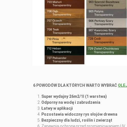
6
POWODÓW DLA KTÓRYCH WARTO WYBRAĆ
OLE
Super wydajny 26m2/1l (1 warstwa)
Odporny na wodę i zabrudzenia
Łatwy w aplikacji
Pozostawia widoczny rys słojów drewna
Bezpieczny dla ludzi, roślin i zwierząt
Zapewnia ochronę przed promieniowaniem UV.