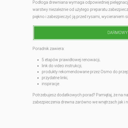
Podłoga drewniana wymaga odpowiedniej pielęgnacji. 
warstwy niezależnie od użytego preparatu zabezpiec
piękno i zabezpieczyć ją przed rysami, wycieraniem s
DARMOWY 
Poradnik zawiera:
5 etapów prawidłowej renowacji;
link do video instrukcji;
produkty rekomendowane przez Osmo do przep
przydatne linki;
inspiracje.
Potrzebujesz dodatkowych porad? Pamiętaj, że na nas
zabezpieczenia drewna zarówno we wnętrzach jak i 