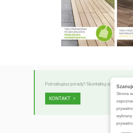
Potrzebujesz porady? Skontaktuj się z nami
Szanuj
Strona w
KONTAKT
zapoznan
prywatno
wybrany 
prywatno