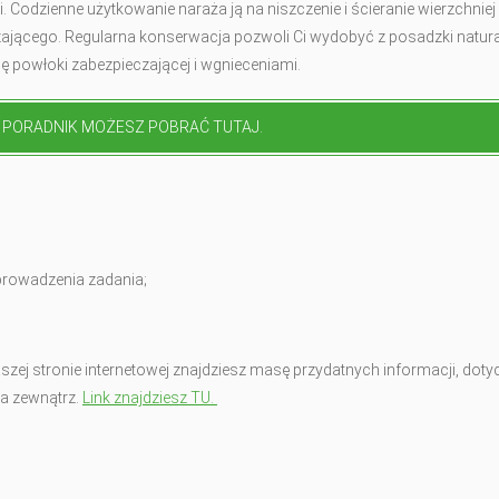
Codzienne użytkowanie naraża ją na niszczenie i ścieranie wierzchniej
zającego. Regularna konserwacja pozwoli Ci wydobyć z posadzki natur
ię powłoki zabezpieczającej i wgnieceniami.
PORADNIK MOŻESZ POBRAĆ TUTAJ.
rowadzenia zadania;
zej stronie internetowej znajdziesz masę przydatnych informacji, dot
na zewnątrz.
Link znajdziesz TU.