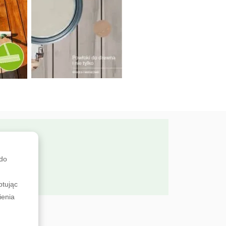
SMO?
 do
ptując
ienia