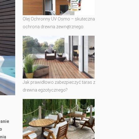
Olej Ochronny UV Osmo – skuteczna
ochrona drewna zewnętrznego
Jak prawidłowo zabezpieczyć taras z
drewna egzotycznego?
łanie
go
nia