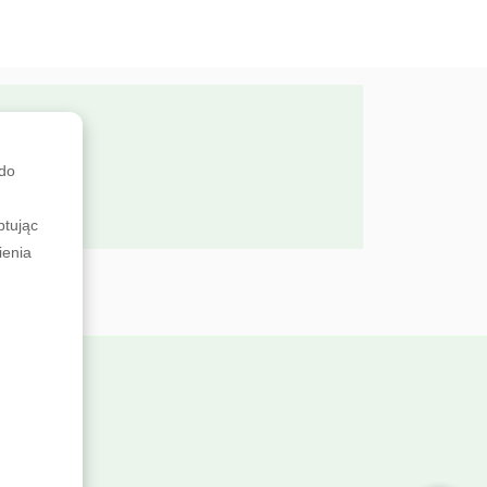
SMO?
 do
ptując
ienia