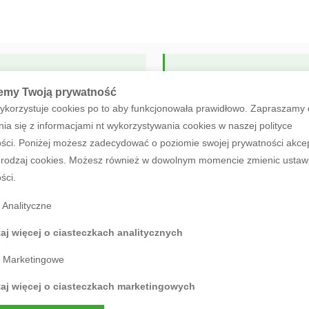
Poszukujesz produktów O
emy Twoją prywatność
ykorzystuje cookies po to aby funkcjonowała prawidłowo. Zapraszamy
ZOBACZ OFERTĘ
ia się z informacjami nt wykorzystywania cookies w naszej polityce
ści. Poniżej możesz zadecydować o poziomie swojej prywatności akce
rodzaj cookies. Możesz również w dowolnym momencie zmienic ustaw
ści.
Analityczne
aj więcej o ciasteczkach analitycznych
Marketingowe
REWNA Z OSMO
taj więcej o ciasteczkach marketingowych