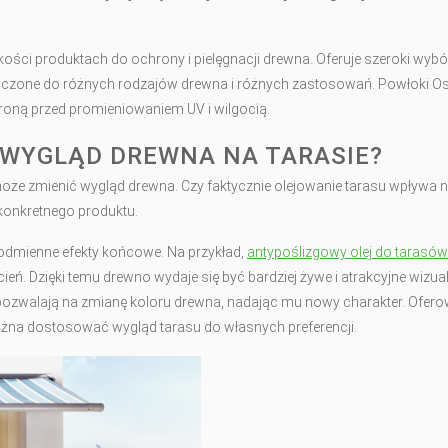
akości produktach do ochrony i pielęgnacji drewna. Oferuje szeroki wybó
znaczone do różnych rodzajów drewna i różnych zastosowań. Powłoki 
hroną przed promieniowaniem UV i wilgocią.
 WYGLĄD DREWNA NA TARASIE?
 może zmienić wygląd drewna. Czy faktycznie olejowanie tarasu wpływa n
 konkretnego produktu.
 odmienne efekty końcowe. Na przykład,
antypoślizgowy olej do tarasów
eń. Dzięki temu drewno wydaje się być bardziej żywe i atrakcyjne wizual
ozwalają na zmianę koloru drewna, nadając mu nowy charakter. Ofer
ożna dostosować wygląd tarasu do własnych preferencji.