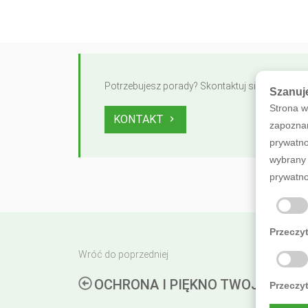
Potrzebujesz porady? Skontaktuj się z nami
Szanuj
Strona w
KONTAKT
zapoznan
prywatno
wybrany 
prywatno
Przeczyt
Wróć do poprzedniej
OCHRONA I PIĘKNO TWOJEGO D
Przeczy