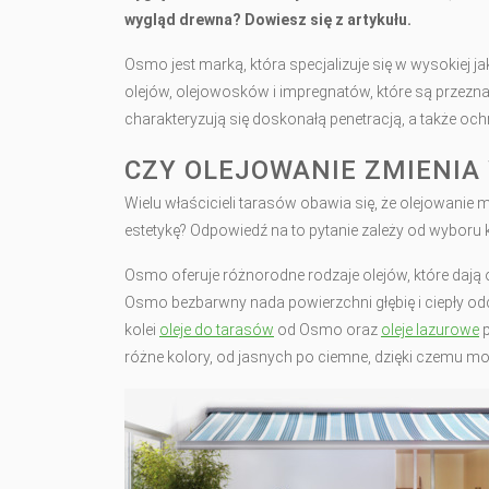
wygląd drewna? Dowiesz się z artykułu.
Osmo jest marką, która specjalizuje się w wysokiej j
olejów, olejowosków i impregnatów, które są prze
charakteryzują się doskonałą penetracją, a także oc
CZY OLEJOWANIE ZMIENIA
Wielu właścicieli tarasów obawia się, że olejowanie
estetykę? Odpowiedź na to pytanie zależy od wyboru
Osmo oferuje różnorodne rodzaje olejów, które dają
Osmo bezbarwny nada powierzchni głębię i ciepły odci
kolei
oleje do tarasów
od Osmo oraz
oleje lazurowe
p
różne kolory, od jasnych po ciemne, dzięki czemu m