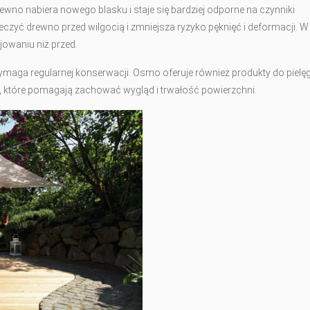
ewno nabiera nowego blasku i staje się bardziej odporne na czynniki
zyć drewno przed wilgocią i zmniejsza ryzyko pęknięć i deformacji. W
jowaniu niż przed.
wymaga regularnej konserwacji. Osmo oferuje również produkty do pielęg
, które pomagają zachować wygląd i trwałość powierzchni.