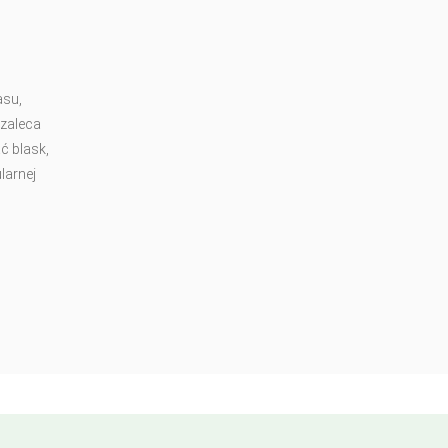
asu,
 zaleca
ć blask,
larnej