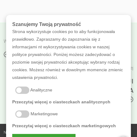
Szanujemy Twoją prywatność
Strona wykorzystuje cookies po to aby funkcjonowała
prawidłowo. Zapraszamy do zapoznania się z
Wróć do poprzedniej
informacjami nt wykorzystywania cookies w naszej
WILLA HONGKONG
polityce prywatności. Poniżej możesz zadecydować o
poziomie swojej prywatności akceptując wybrany rodzaj
Czytaj dalej
cookies. Możesz również w dowolnym momencie zmienic
ustawienia prywatności.
KOLOROWA MAGIA DREWNIANEJ DEKORACJI
- ODKRYJ INSPIRUJĄCĄ ŚCIANĘ Z DREWNA
Analityczne
OD WOOD BOARD & COLOUR
Przeczytaj więcej o ciasteczkach analitycznych
Marketingowe
Przeczytaj więcej o ciasteczkach marketingowych
Nobless Polska Zbigniew Sierzputowski Sp. k.,