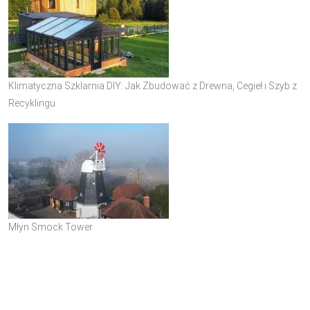
Klimatyczna Szklarnia DIY: Jak Zbudować z Drewna, Cegieł i Szyb z
Recyklingu
Młyn Smock Tower