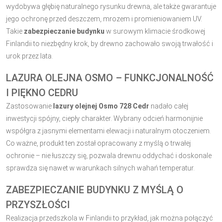
wydobywa głębię naturalnego rysunku drewna, ale także gwarantuje
jego ochronę przed deszczem, mrozem i promieniowaniem UV.
Takie
zabezpieczanie budynku
w surowym klimacie środkowej
Finlandii to niezbędny krok, by drewno zachowało swoją trwałość i
urok przez lata.
LAZURA OLEJNA OSMO – FUNKCJONALNOŚĆ
I PIĘKNO CEDRU
Zastosowanie
lazury olejnej Osmo 728 Cedr
nadało całej
inwestycji spójny, ciepły charakter. Wybrany odcień harmonijnie
współgra z jasnymi elementami elewacji i naturalnym otoczeniem.
Co ważne, produkt ten został opracowany z myślą o trwałej
ochronie – nie łuszczy się, pozwala drewnu oddychać i doskonale
sprawdza się nawet w warunkach silnych wahań temperatur.
ZABEZPIECZANIE BUDYNKU Z MYŚLĄ O
PRZYSZŁOŚCI
Realizacja przedszkola w Finlandii to przykład, jak można połączyć