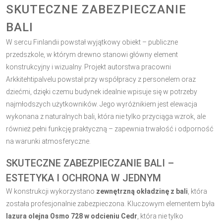
SKUTECZNE ZABEZPIECZANIE
BALI
W sercu Finlandii powstał wyjątkowy obiekt – publiczne
przedszkole, w którym drewno stanowi główny element
konstrukcyjny i wizualny. Projekt autorstwa pracowni
Arkkitehtipalvelu powstał przy współpracy z personelem oraz
dziećmi, dzięki czemu budynek idealnie wpisuje się w potrzeby
najmłodszych użytkowników. Jego wyróżnikiem jest elewacja
wykonana z naturalnych bali, która nie tylko przyciąga wzrok, ale
również pełni funkcję praktyczną – zapewnia trwałość i odporność
na warunki atmosferyczne.
SKUTECZNE ZABEZPIECZANIE BALI –
ESTETYKA I OCHRONA W JEDNYM
W konstrukcji wykorzystano
zewnętrzną okładzinę z bali
, która
została profesjonalnie zabezpieczona. Kluczowym elementem była
lazura olejna Osmo 728 w odcieniu Cedr
, która nie tylko