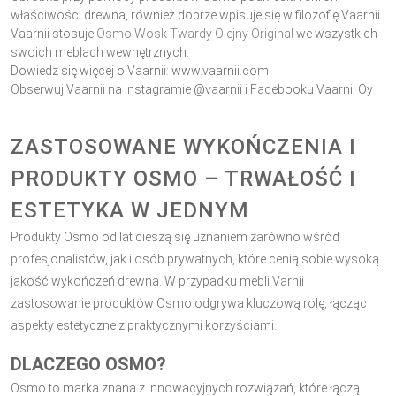
właściwości drewna, również dobrze wpisuje się w filozofię Vaarnii.
Vaarnii stosuje
Osmo Wosk Twardy Olejny Original
we wszystkich
swoich meblach wewnętrznych.
Dowiedz się więcej o Vaarnii:
www.vaarnii.com
Obserwuj Vaarnii na Instagramie @vaarnii i Facebooku Vaarnii Oy
ZASTOSOWANE WYKOŃCZENIA I
PRODUKTY OSMO – TRWAŁOŚĆ I
ESTETYKA W JEDNYM
Produkty Osmo od lat cieszą się uznaniem zarówno wśród
profesjonalistów, jak i osób prywatnych, które cenią sobie wysoką
jakość wykończeń drewna. W przypadku mebli Varnii
zastosowanie produktów Osmo odgrywa kluczową rolę, łącząc
aspekty estetyczne z praktycznymi korzyściami.
DLACZEGO OSMO?
Osmo to marka znana z innowacyjnych rozwiązań, które łączą