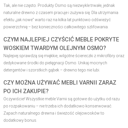
Tak, ale nie często. Produkty Osmo są niezwykle trwałe, jednak
naturalne drewno z czasem pracuje i zużywa się. Dla utrzymania
efektu „jak nowe” warto raz na kilka lat punktowo odświeżyć
powierzchnię – bez konieczności całkowitego szlifowania.
CZYM NAJLEPIEJ CZYŚCIĆ MEBLE POKRYTE
WOSKIEM TWARDYM OLEJNYM OSMO?
Najlepiej sprawdzą się miękkie, wilgotne ściereczki z mikrofibry oraz
dedykowane środki do pielęgnacji Osmo. Unikaj mocnych
detergentów i szorstkich gąbek – drewno tego nie lubi.
CZY MOŻNA UŻYWAĆ MEBLI VARNII ZARAZ
PO ICH ZAKUPIE?
Oczywiście! Wszystkie meble Varnii są gotowe do użytku od razu
po rozpakowaniu – nie trzeba ich dodatkowo konserwować.
Zapach naturalnego drewna i świeżość olejowosków to
dodatkowy bonus.