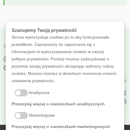
Szanujemy Twoją prywatność
Strona wykorzystuje cookies po to aby funkcjonowała
prawidłowo. Zapraszamy do zapoznania się z
Wróć do poprzedniej
informacjami nt wykorzystywania cookies w naszej
BE-IN: KONSTRUKCJA ZABEZPIECZONA
polityce prywatności. Poniżej możesz zadecydować o
poziomie swojej prywatności akceptując wybrany rodzaj
OLEJEM LAZUROWYM
cookies. Możesz również w dowolnym momencie zmienic
Czytaj dalej
ustawienia prywatności.
TRWAŁE MEBLE @AZUOLOGILE: POŁĄCZENIE
Analityczne
FUNKCJONALNOŚCI, DESIGNU I JAKOŚCI
Przeczytaj więcej o ciasteczkach analitycznych
Marketingowe
Przeczytaj więcej o ciasteczkach marketingowych