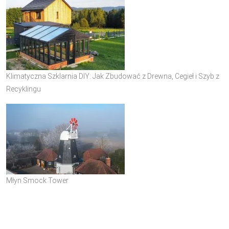
Klimatyczna Szklarnia DIY: Jak Zbudować z Drewna, Cegieł i Szyb z
Recyklingu
Młyn Smock Tower