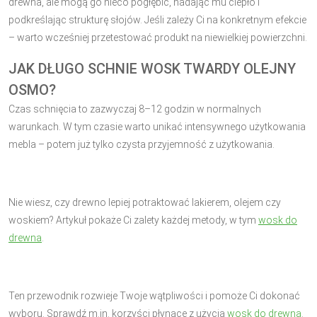
drewna, ale mogą go nieco pogłębić, nadając mu ciepło i
podkreślając strukturę słojów. Jeśli zależy Ci na konkretnym efekcie
– warto wcześniej przetestować produkt na niewielkiej powierzchni.
JAK DŁUGO SCHNIE WOSK TWARDY OLEJNY
OSMO?
Czas schnięcia to zazwyczaj 8–12 godzin w normalnych
warunkach. W tym czasie warto unikać intensywnego użytkowania
mebla – potem już tylko czysta przyjemność z użytkowania.
Nie wiesz, czy drewno lepiej potraktować lakierem, olejem czy
woskiem? Artykuł pokaże Ci zalety każdej metody, w tym
wosk do
drewna
.
Ten przewodnik rozwieje Twoje wątpliwości i pomoże Ci dokonać
wyboru. Sprawdź m.in. korzyści płynące z użycia
wosk do drewna
.