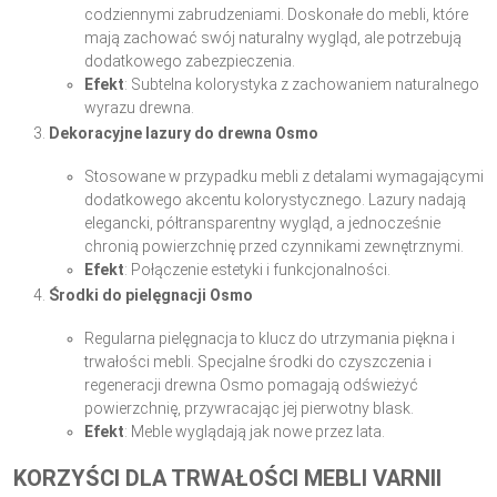
codziennymi zabrudzeniami. Doskonałe do mebli, które
mają zachować swój naturalny wygląd, ale potrzebują
dodatkowego zabezpieczenia.
Efekt
: Subtelna kolorystyka z zachowaniem naturalnego
wyrazu drewna.
Dekoracyjne lazury do drewna Osmo
Stosowane w przypadku mebli z detalami wymagającymi
dodatkowego akcentu kolorystycznego. Lazury nadają
elegancki, półtransparentny wygląd, a jednocześnie
chronią powierzchnię przed czynnikami zewnętrznymi.
Efekt
: Połączenie estetyki i funkcjonalności.
Środki do pielęgnacji Osmo
Regularna pielęgnacja to klucz do utrzymania piękna i
trwałości mebli. Specjalne środki do czyszczenia i
regeneracji drewna Osmo pomagają odświeżyć
powierzchnię, przywracając jej pierwotny blask.
Efekt
: Meble wyglądają jak nowe przez lata.
KORZYŚCI DLA TRWAŁOŚCI MEBLI VARNII