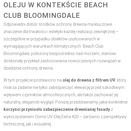
OLEJU W KONTEKŚCIE BEACH
CLUB BLOOMINGDALE
Odpowiedni dobór środków ochrony drewna ma kluczowe
znaczenie dla trwałości i estetyki każdej realizacji zewnętrznej –
szczególnie w przypadku obiektów usytuowanych w
wymagających warunkach klimatycznych. Beach Club
Bloomingdale, położony bezpośrednio nad morzem, stanowi
doskonały przykład zastosowania nowoczesnych rozwiązań w
dziedzinie ochrony drewna.
W tym projekcie postawiono na
olej do drewna z filtrem UV
, który
miał za zadanie nie tylko zabezpieczyć elewację przed szkodliwym
wpływem czynników atmosferycznych, ale także zachować jej
naturalny, elegancki wygląd. Poniżej przedstawiamy, jakie konkretnie
korzyści przyniosło zabezpieczenie drewnianej fasady
z
wykorzystaniem Osmo UV-Olej Extra 420 – zarówno z perspektywy
technicznej, jak i wizualnej.