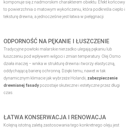
komponuje się z nadmorskim charakterem obiektu. Efekt końcowy
to powierzchnia o matowym wykończeniu, która podkreśla ciepło i
teksturę drewna, a jednocześnie jest łatwa w pielęgnacji.
ODPORNOŚĆ NA PĘKANIE I ŁUSZCZENIE
Tradycyjne powłoki malarskie nierzadko ulegają pękaniu lub
łuszczeniu pod wpływem wilgoci i zmian temperatury. Olej Osmo
działa inaczej – wnika w strukturę drewna i tworzy elastyczną,
oddychającą barierę ochronną. Dzięki temu, nawet w tak
dynamicznym klimacie jak wybrzeże Holandii,
zabezpieczenie
drewnianej fasady
pozostaje skuteczne i estetyczne przez długi
czas.
ŁATWA KONSERWACJA I RENOWACJA
Kolejną istotną zaletą zastosowania tego konkretnego oleju jest