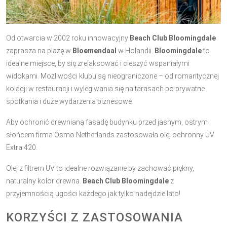
Od otwarcia w 2002 roku innowacyjny
Beach Club Bloomingdale
zaprasza na plażę w
Bloemendaal
w Holandii.
Bloomingdale
to
idealne miejsce, by się zrelaksować i cieszyć wspaniałymi
widokami. Możliwości klubu są nieograniczone – od romantycznej
kolacji w restauracji i wylegiwania się na tarasach po prywatne
spotkania i duże wydarzenia biznesowe.
Aby ochronić drewnianą fasadę budynku przed jasnym, ostrym
słońcem firma Osmo Netherlands zastosowała olej ochronny UV
Extra 420.
Olej z filtrem UV to idealne rozwiązanie by zachować piękny,
naturalny kolor drewna.
Beach Club Bloomingdale
z
przyjemnością ugości każdego jak tylko nadejdzie lato!
KORZYŚCI Z ZASTOSOWANIA