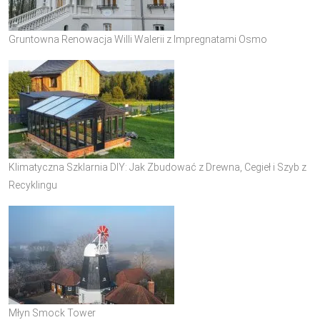
Gruntowna Renowacja Willi Walerii z Impregnatami Osmo
Klimatyczna Szklarnia DIY: Jak Zbudować z Drewna, Cegieł i Szyb z
Recyklingu
Młyn Smock Tower