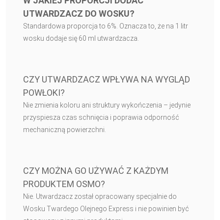
W JAKIEJ PROPORCJI DODAĆ
UTWARDZACZ DO WOSKU?
Standardowa proporcja to 6%. Oznacza to, że na 1 litr
wosku dodaje się 60 ml utwardzacza.
CZY UTWARDZACZ WPŁYWA NA WYGLĄD
POWŁOKI?
Nie zmienia koloru ani struktury wykończenia – jedynie
przyspiesza czas schnięcia i poprawia odporność
mechaniczną powierzchni.
CZY MOŻNA GO UŻYWAĆ Z KAŻDYM
PRODUKTEM OSMO?
Nie. Utwardzacz został opracowany specjalnie do
Wosku Twardego Olejnego Express i nie powinien być