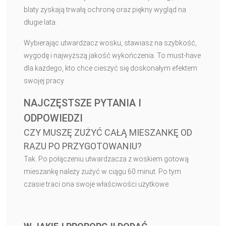
blaty zyskają trwałą ochronę oraz piękny wygląd na
długie lata.
Wybierając utwardzacz wosku, stawiasz na szybkość,
wygodę i najwyższą jakość wykończenia. To must-have
dla każdego, kto chce cieszyć się doskonałym efektem
swojej pracy.
NAJCZĘSTSZE PYTANIA I
ODPOWIEDZI
CZY MUSZĘ ZUŻYĆ CAŁĄ MIESZANKĘ OD
RAZU PO PRZYGOTOWANIU?
Tak. Po połączeniu utwardzacza z woskiem gotową
mieszankę należy zużyć w ciągu 60 minut. Po tym
czasie traci ona swoje właściwości użytkowe.