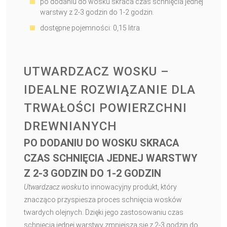
po dodaniu do wosku skraca czas schnięcia jednej
warstwy z 2-3 godzin do 1-2 godzin.
dostępne pojemności: 0,15 litra
UTWARDZACZ WOSKU –
IDEALNE ROZWIĄZANIE DLA
TRWAŁOŚCI POWIERZCHNI
DREWNIANYCH
PO DODANIU DO WOSKU SKRACA
CZAS SCHNIĘCIA JEDNEJ WARSTWY
Z 2-3 GODZIN DO 1-2 GODZIN
Utwardzacz wosku
to innowacyjny produkt, który
znacząco przyspiesza proces schnięcia wosków
twardych olejnych. Dzięki jego zastosowaniu czas
schnięcia jednej warstwy zmniejsza się z 2-3 godzin do