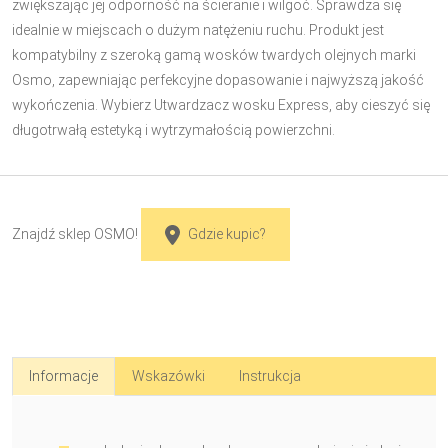
zwiększając jej odporność na ścieranie i wilgoć. Sprawdza się
idealnie w miejscach o dużym natężeniu ruchu. Produkt jest
kompatybilny z szeroką gamą wosków twardych olejnych marki
Osmo, zapewniając perfekcyjne dopasowanie i najwyższą jakość
wykończenia. Wybierz Utwardzacz wosku Express, aby cieszyć się
długotrwałą estetyką i wytrzymałością powierzchni.
Znajdź sklep OSMO!
Gdzie kupic?
Informacje
Wskazówki
Instrukcja