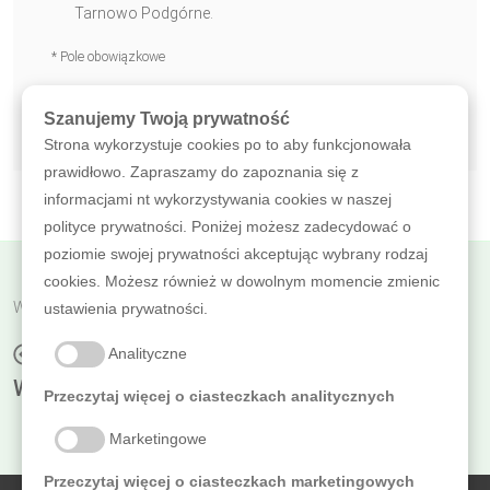
Tarnowo Podgórne.
* Pole obowiązkowe
WYŚLIJ WIADOMOŚĆ
Szanujemy Twoją prywatność
Strona wykorzystuje cookies po to aby funkcjonowała
prawidłowo. Zapraszamy do zapoznania się z
informacjami nt wykorzystywania cookies w naszej
polityce prywatności. Poniżej możesz zadecydować o
poziomie swojej prywatności akceptując wybrany rodzaj
cookies. Możesz również w dowolnym momencie zmienic
Wróć do poprzedniej
ustawienia prywatności.
SZCZOTKA BOCZNA UNIWERSALNA
Analityczne
WEWNĘTRZNA
Przeczytaj więcej o ciasteczkach analitycznych
Marketingowe
Przeczytaj więcej o ciasteczkach marketingowych