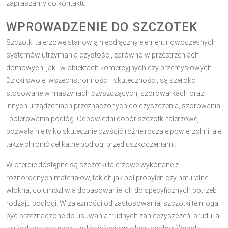
zapraszamy do kontaktu.
WPROWADZENIE DO SZCZOTEK
Szczotki talerzowe stanowią nieodłączny element nowoczesnych
systemów utrzymania czystości, zarówno w przestrzeniach
domowych, jak i w obiektach komercyjnych czy przemysłowych.
Dzięki swojej wszechstronności i skuteczności, są szeroko
stosowane w maszynach czyszczących, szorowarkach oraz
innych urządzeniach przeznaczonych do czyszczenia, szorowania
i polerowania podłóg. Odpowiedni dobór szczotki talerzowej
pozwala nie tylko skutecznie czyścić różne rodzaje powierzchni, ale
także chronić delikatne podłogi przed uszkodzeniami.
W ofercie dostępne są szczotki talerzowe wykonane z
różnorodnych materiałów, takich jak polipropylen czy naturalne
włókna, co umożliwia dopasowanie ich do specyficznych potrzeb i
rodzaju podłogi. W zależności od zastosowania, szczotki te mogą
być przeznaczone do usuwania trudnych zanieczyszczeń, brudu, a