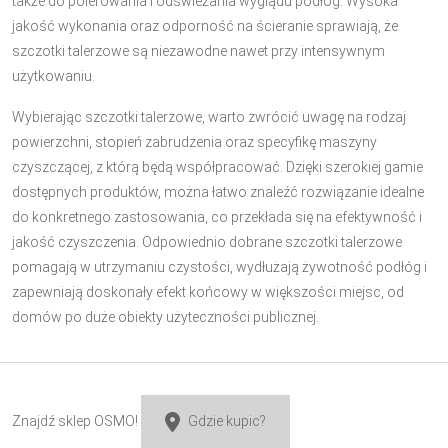
także do polerowania i odświeżania wyglądu podłóg. Wysoka
jakość wykonania oraz odporność na ścieranie sprawiają, że
szczotki talerzowe są niezawodne nawet przy intensywnym
użytkowaniu.
Wybierając szczotki talerzowe, warto zwrócić uwagę na rodzaj
powierzchni, stopień zabrudzenia oraz specyfikę maszyny
czyszczącej, z którą będą współpracować. Dzięki szerokiej gamie
dostępnych produktów, można łatwo znaleźć rozwiązanie idealne
do konkretnego zastosowania, co przekłada się na efektywność i
jakość czyszczenia. Odpowiednio dobrane szczotki talerzowe
pomagają w utrzymaniu czystości, wydłużają żywotność podłóg i
zapewniają doskonały efekt końcowy w większości miejsc, od
domów po duże obiekty użyteczności publicznej.
Znajdź sklep OSMO!
Gdzie kupic?