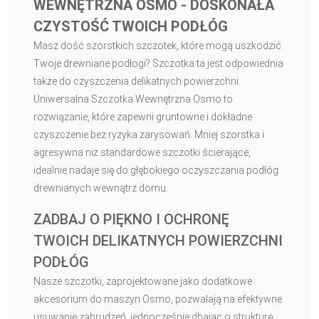
WEWNĘTRZNA OSMO - DOSKONAŁA
CZYSTOŚĆ TWOICH PODŁÓG
Masz dość szorstkich szczotek, które mogą uszkodzić
Twoje drewniane podłogi? Szczotka ta jest odpowiednia
także do czyszczenia delikatnych powierzchni.
Uniwersalna Szczotka Wewnętrzna Osmo to
rozwiązanie, które zapewni gruntowne i dokładne
czyszczenie bez ryzyka zarysowań. Mniej szorstka i
agresywna niż standardowe szczotki ścierające,
idealnie nadaje się do głębokiego oczyszczania podłóg
drewnianych wewnątrz domu.
ZADBAJ O PIĘKNO I OCHRONĘ
TWOICH DELIKATNYCH POWIERZCHNI
PODŁÓG
Nasze szczotki, zaprojektowane jako dodatkowe
akcesorium do maszyn Osmo, pozwalają na efektywne
usuwanie zabrudzeń, jednocześnie dbając o strukturę