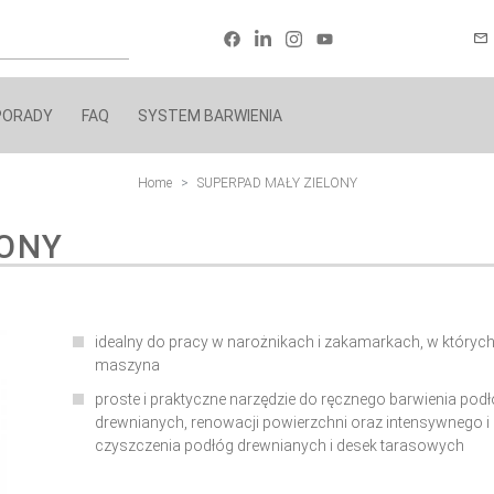
PORADY
FAQ
SYSTEM BARWIENIA
Home
SUPERPAD MAŁY ZIELONY
LONY
idealny do pracy w narożnikach i zakamarkach, w których 
maszyna
proste i praktyczne narzędzie do ręcznego barwienia pod
drewnianych, renowacji powierzchni oraz intensywnego i
czyszczenia podłóg drewnianych i desek tarasowych