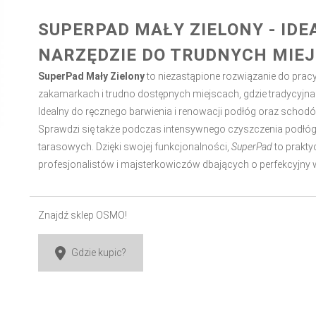
SUPERPAD MAŁY ZIELONY - IDE
NARZĘDZIE DO TRUDNYCH MIE
SuperPad Mały Zielony
to niezastąpione rozwiązanie do prac
zakamarkach i trudno dostępnych miejscach, gdzie tradycyjna
Idealny do ręcznego barwienia i renowacji podłóg oraz schod
Sprawdzi się także podczas intensywnego czyszczenia podłóg
tarasowych. Dzięki swojej funkcjonalności,
SuperPad
to prakty
profesjonalistów i majsterkowiczów dbających o perfekcyjny 
Znajdź sklep OSMO!
Gdzie kupic?