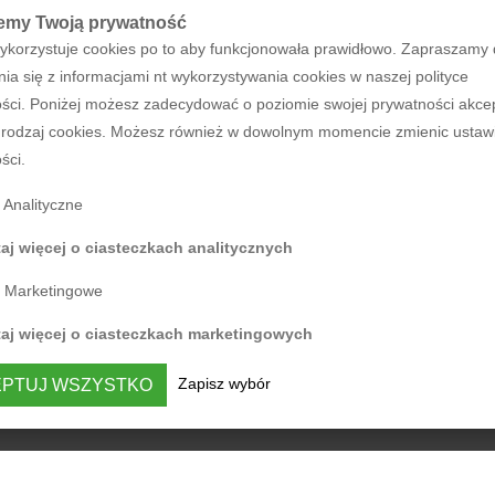
emy Twoją prywatność
ykorzystuje cookies po to aby funkcjonowała prawidłowo. Zapraszamy
ia się z informacjami nt wykorzystywania cookies w naszej polityce
ści. Poniżej możesz zadecydować o poziomie swojej prywatności akce
rodzaj cookies. Możesz również w dowolnym momencie zmienic ustaw
ści.
Analityczne
aj więcej o ciasteczkach analitycznych
Marketingowe
taj więcej o ciasteczkach marketingowych
Zapisz wybór
PTUJ WSZYSTKO
7831742179, REGON: 364482735, BDO: 000305723, nr KRS: 0000618619, Sąd