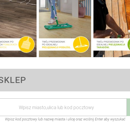
SKLEP
Wpisz kod pocztowy lub nazwę miasta i ulicę oraz wciśnij Enter aby wyszukać