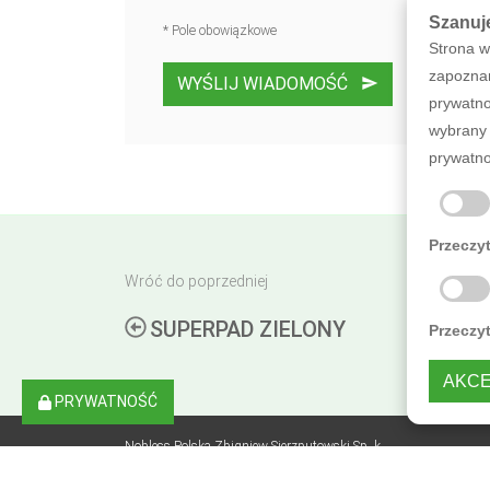
Szanuj
* Pole obowiązkowe
Strona w
zapoznan
WYŚLIJ WIADOMOŚĆ
prywatno
wybrany 
prywatno
Przeczyt
Wróć do poprzedniej
SUPERPAD ZIELONY
Przeczy
AKCE
PRYWATNOŚĆ
Nobless Polska Zbigniew Sierzputowski Sp. k.,
ul. Skrajna 3B, Sierosław, 62-080 Tarnowo Podgórne, NIP: 