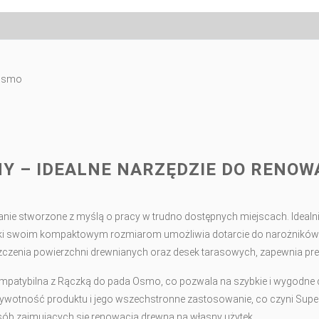
 Osmo
Y – IDEALNE NARZĘDZIE DO RENOW
anie stworzone z myślą o pracy w trudno dostępnych miejscach. Idealn
ięki swoim kompaktowym rozmiarom umożliwia dotarcie do narożnikó
zczenia powierzchni drewnianych oraz desek tarasowych, zapewnia prec
ompatybilna z Rączką do pada Osmo, co pozwala na szybkie i wygodn
ywotność produktu i jego wszechstronne zastosowanie, co czyni Sup
sób zajmujących się renowacją drewna na własny użytek.