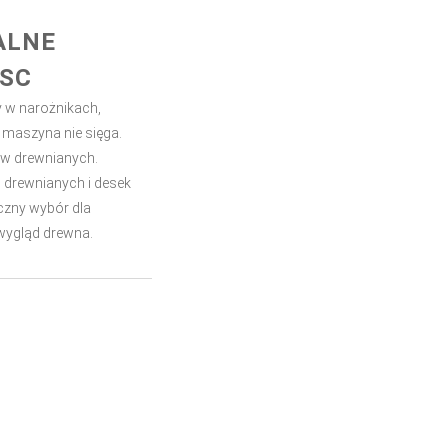
ALNE
JSC
y w narożnikach,
 maszyna nie sięga.
ów drewnianych.
 drewnianych i desek
czny wybór dla
wygląd drewna.