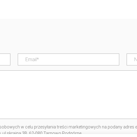
obowych w celu przesyłania treści marketingowych na podany adres e
iu, ul.skrajna 3B, 62-080 Tarnowo Podgórne.