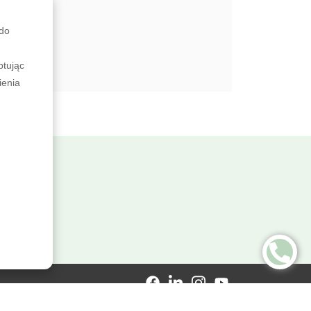
 do
ptując
ienia