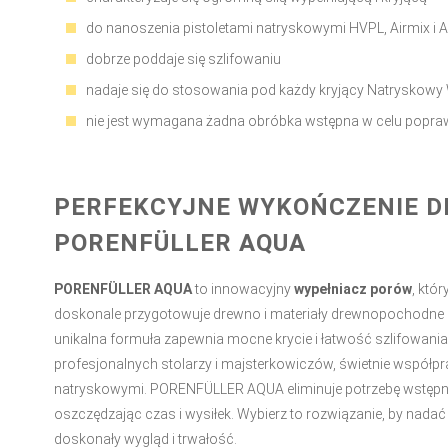
do nanoszenia pistoletami natryskowymi HVPL, Airmix i A
dobrze poddaje się szlifowaniu
nadaje się do stosowania pod każdy kryjący Natryskow
nie jest wymagana żadna obróbka wstępna w celu popra
PERFEKCYJNE WYKOŃCZENIE D
PORENFÜLLER AQUA
PORENFÜLLER AQUA
to innowacyjny
wypełniacz porów
, któr
doskonale przygotowuje drewno i materiały drewnopochodne
unikalna formuła zapewnia mocne krycie i łatwość szlifowania.
profesjonalnych stolarzy i majsterkowiczów, świetnie współpra
natryskowymi. PORENFÜLLER AQUA eliminuje potrzebę wstępne
oszczędzając czas i wysiłek. Wybierz to rozwiązanie, by nad
doskonały wygląd i trwałość.