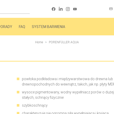
PORADY
FAQ
SYSTEM BARWIENIA
Home
PORENFÜLLER AQUA
powłoka podkładowa i międzywarstwowa do drewna lub 
drewnopochodnych do wewnątrz, takich, jak np. płyty MD
wysoce pigmentowany, wodny wypełniacz porów o dużej 
stałych, schnący fizycznie
szybkoschnący
charakteryzuje się ogromną siłą wypełniającą i kryjącą