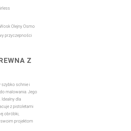
irless
y Wosk Olejny Osmo
wy przyczepności
REWNA Z
y szybko schnie i
 do malowania. Jego
 Idealny dla
cuje z pistoletami
j obróbki,
ać swoim projektom