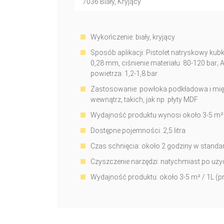
7036 Biały, Kryjący
Wykończenie: biały, kryjący
Sposób aplikacji: Pistolet natryskowy kubko
0,28 mm, ciśnienie materiału: 80-120 bar; A
powietrza: 1,2-1,8 bar
Zastosowanie: powłoka podkładowa i mi
wewnątrz, takich, jak np. płyty MDF
Wydajność produktu wynosi około 3-5 m² /
Dostępne pojemności: 2,5 litra
Czas schnięcia: około 2 godziny w stand
Czyszczenie narzędzi: natychmiast po uży
Wydajność produktu: około 3-5 m² / 1L (pr