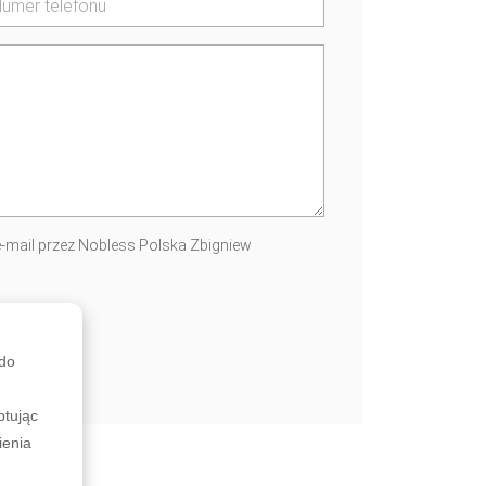
-mail przez Nobless Polska Zbigniew
 do
ptując
ienia