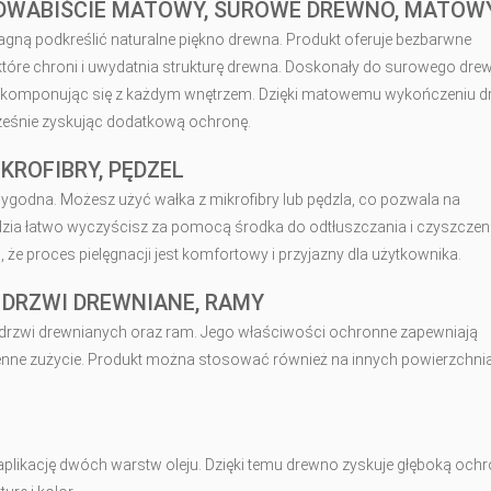
EDWABIŚCIE MATOWY, SUROWE DREWNO, MATOW
ragną podkreślić naturalne piękno drewna. Produkt oferuje bezbarwne
tóre chroni i uwydatnia strukturę drewna. Doskonały do surowego dre
nie komponując się z każdym wnętrzem. Dzięki matowemu wykończeniu d
ześnie zyskując dodatkową ochronę.
KROFIBRY, PĘDZEL
i wygodna. Możesz użyć wałka z mikrofibry lub pędzla, co pozwala na
zia łatwo wyczyścisz za pomocą środka do odtłuszczania i czyszczen
e proces pielęgnacji jest komfortowy i przyjazny dla użytkownika.
DRZWI DREWNIANE, RAMY
 drzwi drewnianych oraz ram. Jego właściwości ochronne zapewniają
nne zużycie. Produkt można stosować również na innych powierzchni
 aplikację dwóch warstw oleju. Dzięki temu drewno zyskuje głęboką ochr