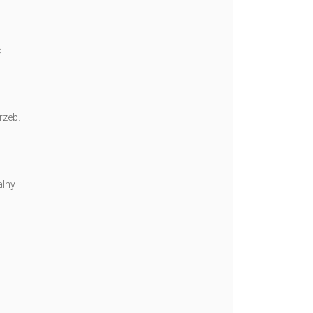
ć
rzeb.
alny