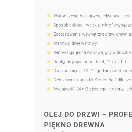
Wykończenie: bezbarwny, jedwabiście m
Sposób aplikacji: wałek z mikrofibry, pędze
Zastosowanie: wewnętrzne drzwi drewnia
Warstwy: dwie warstwy,
Renowacja: jedna warstwa, gdy widoczne 
Dostępne pojemności: 5 ml, 125 ml, 1 litr
Czas schnięcia: 12 - 24 godziny (w stand
Czyszczenie narzędzi: Środek do Odtłusz
Wydajność: 24 m2 z jednego litra (przy jed
OLEJ DO DRZWI – PRO
PIĘKNO DREWNA