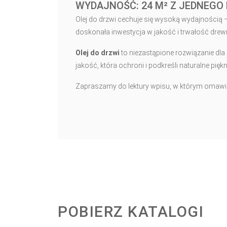
WYDAJNOŚĆ: 24 M² Z JEDNEGO
Olej do drzwi cechuje się wysoką wydajnością – 
doskonała inwestycja w jakość i trwałość dr
Olej do drzwi
to niezastąpione rozwiązanie dla
jakość, która ochroni i podkreśli naturalne pię
Zapraszamy do lektury wpisu, w którym oma
POBIERZ KATALOGI