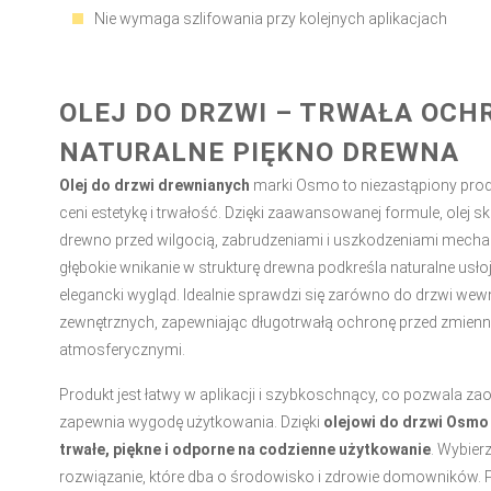
Nie wymaga szlifowania przy kolejnych aplikacjach
OLEJ DO DRZWI – TRWAŁA OCH
NATURALNE PIĘKNO DREWNA
Olej do drzwi drewnianych
marki Osmo to niezastąpiony produ
ceni estetykę i trwałość. Dzięki zaawansowanej formule, olej s
drewno przed wilgocią, zabrudzeniami i uszkodzeniami mecha
głębokie wnikanie w strukturę drewna podkreśla naturalne usło
elegancki wygląd. Idealnie sprawdzi się zarówno do drzwi wewn
zewnętrznych, zapewniając długotrwałą ochronę przed zmie
atmosferycznymi.
Produkt jest łatwy w aplikacji i szybkoschnący, co pozwala za
zapewnia wygodę użytkowania. Dzięki
olejowi do drzwi Osmo
trwałe, piękne i odporne na codzienne użytkowanie
. Wybier
rozwiązanie, które dba o środowisko i zdrowie domowników. 