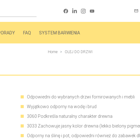
PORADY
FAQ
SYSTEM BARWIENIA
Home
OLEJ DO DRZWI
Odpowiedni do wybranych drzwi fornirowanych i mebli
Wyjątkowo odporny na wodę i brud
3060 Podkreśla naturalny charakter drewna
3033 Zachowuje jasny kolor drewna (lekko bielony pigme
Odporny na ślinę i pot, odpowiedni również do zabawek dl