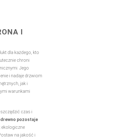
RONA I
kt dla każdego, kto
kutecznie chroni
nicznymi. Jego
jenie i nadaje drzwiom
ętrznych, jak i
nnymi warunkami
oszczędzić czas i
 drewno pozostaje
z ekologiczne
Postaw na jakość i