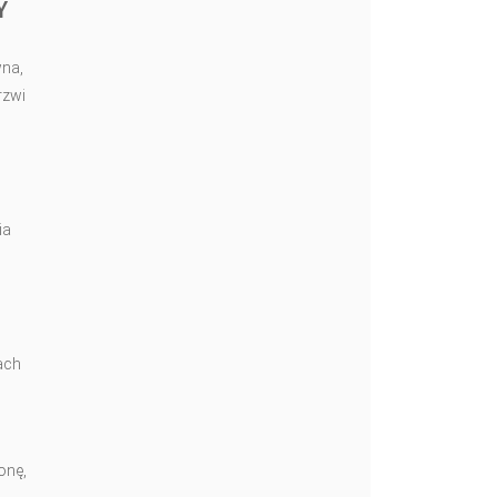
Y
wna,
rzwi
ia
ach
onę,