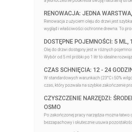
a jednocześnie podkreśla swoją naturalną strukt
RENOWACJA: JEDNA WARSTWA, 
Renowacja z użyciem oleju do drzwi jest szybk
wygląd i właściwości ochronne drewna. To pros
DOSTĘPNE POJEMNOŚCI: 5 ML, 1
Olej do drzwi dostępny jest w różnych pojemno
Wybór od 5 ml próbki po 1 litr to idealne rozwią
CZAS SCHNIĘCIA: 12 - 24 GODZI
W standardowych warunkach (23°C i 50% wilgotn
czas, który pozwala na szybkie zakończenie pr
CZYSZCZENIE NARZĘDZI: ŚRODE
OSMO
Po zakończonej pracy narzędzia można łatwo
bezzapachowy i skutecznie usuwa pozostałości