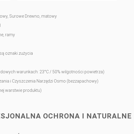
atowy, Surowe Drewno, matowy
l
ne, ramy
są oznaki zużycia
ardowych warunkach: 23°C / 50% wilgotności powietrza)
czania i Czyszczenia Narzędzi Osmo (bezzapachowy)
nej warstwie produktu)
FESJONALNA OCHRONA I NATURALNE