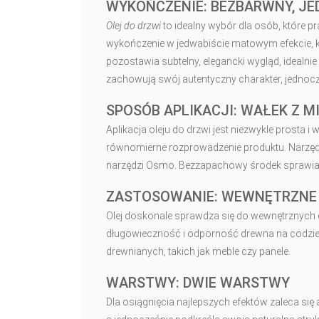
WYKOŃCZENIE: BEZBARWNY, J
Olej do drzwi
to idealny wybór dla osób, które p
wykończenie w jedwabiście matowym efekcie, k
pozostawia subtelny, elegancki wygląd, ideal
zachowują swój autentyczny charakter, jednoc
SPOSÓB APLIKACJI: WAŁEK Z MI
Aplikacja oleju do drzwi jest niezwykle prosta 
równomierne rozprowadzenie produktu. Narzęd
narzędzi Osmo. Bezzapachowy środek sprawia, ż
ZASTOSOWANIE: WEWNĘTRZNE 
Olej doskonale sprawdza się do wewnętrznych
długowieczność i odporność drewna na codzie
drewnianych, takich jak meble czy panele.
WARSTWY: DWIE WARSTWY
Dla osiągnięcia najlepszych efektów zaleca się