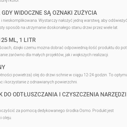
urę i kolor.
GDY WIDOCZNE SĄ OZNAKI ZUŻYCIA
a i nieskomplikowana. Wystarczy nałożyć jedną warstwę, aby odświeży
ty sposób na utrzymanie doskonałego stanu drzwi przez wiele lat.
25 ML, 1 LITR
ściach, dzięki czemu można dobrać odpowiednią ilość produktu do pot
zanie zarówno dla małych projektów, jak i większych realizacji.
NY
ości powietrza) olej do drzwi schnie w ciągu 12-24 godzin. To optym
ac i korzystanie z odnawianych powierzchni.
K DO ODTŁUSZCZANIA I CZYSZCZENIA NARZĘDZI
 oczyścić za pomocą dedykowanego środka Osmo. Produkt jest
 oleju.