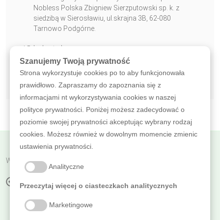
Nobless Polska Zbigniew Sierzputowski sp. k. z
siedzibą w Sierosławiu, ul.skrajna 3B, 62-080
Tarnowo Podgórne.
* Pole obowiązkowe
Szanujemy Twoją prywatność
WYŚLIJ WIADOMOŚĆ
Strona wykorzystuje cookies po to aby funkcjonowała
prawidłowo. Zapraszamy do zapoznania się z
informacjami nt wykorzystywania cookies w naszej
polityce prywatności. Poniżej możesz zadecydować o
poziomie swojej prywatności akceptując wybrany rodzaj
cookies. Możesz również w dowolnym momencie zmienic
ustawienia prywatności.
Wróć do poprzedniej
Analityczne
NAKŁADKA Z AKTYWNEGO WŁÓKNA
Przeczytaj więcej o ciasteczkach analitycznych
Marketingowe