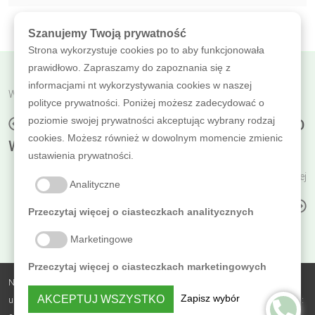
Szanujemy Twoją prywatność
Strona wykorzystuje cookies po to aby funkcjonowała
prawidłowo. Zapraszamy do zapoznania się z
informacjami nt wykorzystywania cookies w naszej
Wróć do poprzedniej
polityce prywatności. Poniżej możesz zadecydować o
poziomie swojej prywatności akceptując wybrany rodzaj
IMPREGNAT WODNY DO DREWNA: PODKŁAD
cookies. Możesz również w dowolnym momencie zmienic
WR AQUA
ustawienia prywatności.
Czytaj dalej
Analityczne
PASTA WOSKOWA DO REPERACJI
Przeczytaj więcej o ciasteczkach analitycznych
Marketingowe
Przeczytaj więcej o ciasteczkach marketingowych
Nobless Polska Zbigniew Sierzputowski Sp. k.,
Zapisz wybór
AKCEPTUJ WSZYSTKO
ul. Skrajna 3B, Sierosław, 62-080 Tarnowo Podgórne, NIP: 7831742179, REGON:
PRYWATNOŚĆ