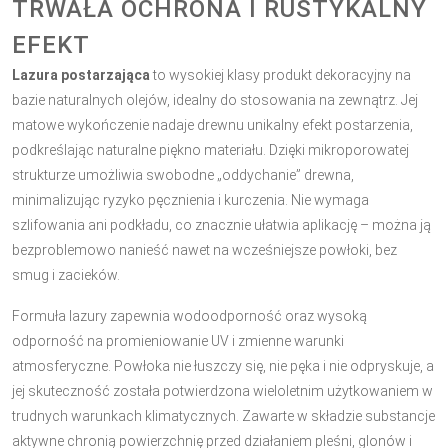
TRWAŁA OCHRONA I RUSTYKALNY
EFEKT
Lazura postarzająca
to wysokiej klasy produkt dekoracyjny na
bazie naturalnych olejów, idealny do stosowania na zewnątrz. Jej
matowe wykończenie nadaje drewnu unikalny efekt postarzenia,
podkreślając naturalne piękno materiału. Dzięki mikroporowatej
strukturze umożliwia swobodne „oddychanie” drewna,
minimalizując ryzyko pęcznienia i kurczenia. Nie wymaga
szlifowania ani podkładu, co znacznie ułatwia aplikację – można ją
bezproblemowo nanieść nawet na wcześniejsze powłoki, bez
smug i zacieków.
Formuła lazury zapewnia wodoodporność oraz wysoką
odporność na promieniowanie UV i zmienne warunki
atmosferyczne. Powłoka nie łuszczy się, nie pęka i nie odpryskuje, a
jej skuteczność została potwierdzona wieloletnim użytkowaniem w
trudnych warunkach klimatycznych. Zawarte w składzie substancje
aktywne chronią powierzchnię przed działaniem pleśni, glonów i