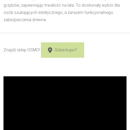
grzybów, zapewniając trwałość na lata. To doskonały wybór dla
osób szukających estetycznego, a zarazem funkcjonalnego
zabezpieczenia drewna.
Znajdź sklep OSMO!
Gdzie kupic?