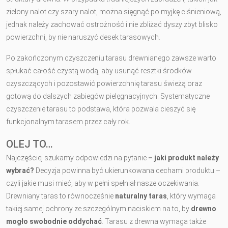
zielony nalot czy szary nalot, można sięgnąć po myjkę ciśnieniową,
jednak należy zachować ostrożność i nie zbliżać dyszy zbyt blisko
powierzchni, by nie naruszyć desek tarasowych.
Po zakończonym czyszczeniu tarasu drewnianego zawsze warto
spłukać całość czystą wodą, aby usunąć resztki środków
czyszczących i pozostawić powierzchnię tarasu świeżą oraz
gotową do dalszych zabiegów pielęgnacyjnych. Systematyczne
czyszczenie tarasu to podstawa, która pozwala cieszyć się
funkcjonalnym tarasem przez cały rok.
OLEJ TO…
Najczęściej szukamy odpowiedzi na pytanie
– jaki produkt należy
wybrać?
Decyzja powinna być ukierunkowana cechami produktu –
czyli jakie musi mieć, aby w pełni spełniał nasze oczekiwania.
Drewniany taras to równocześnie
naturalny taras
, który wymaga
takiej samej ochrony ze szczególnym naciskiem na to, by
drewno
mogło swobodnie oddychać
. Tarasu z drewna wymaga także