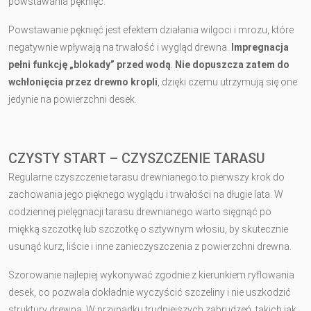
powstawania pęknięć.
Powstawanie pęknięć jest efektem działania wilgoci i mrozu, które
negatywnie wpływają na trwałość i wygląd drewna.
Impregnacja
pełni funkcję „blokady” przed wodą
.
Nie dopuszcza zatem do
wchłonięcia przez drewno kropli
, dzięki czemu utrzymują się one
jedynie na powierzchni desek.
CZYSTY START – CZYSZCZENIE TARASU
Regularne czyszczenie tarasu drewnianego to pierwszy krok do
zachowania jego pięknego wyglądu i trwałości na długie lata. W
codziennej pielęgnacji tarasu drewnianego warto sięgnąć po
miękką szczotkę lub szczotkę o sztywnym włosiu, by skutecznie
usunąć kurz, liście i inne zanieczyszczenia z powierzchni drewna.
Szorowanie najlepiej wykonywać zgodnie z kierunkiem ryflowania
desek, co pozwala dokładnie wyczyścić szczeliny i nie uszkodzić
struktury drewna. W przypadku trudniejszych zabrudzeń, takich jak