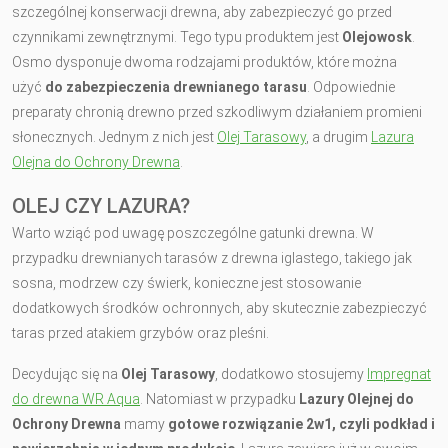
szczególnej konserwacji drewna, aby zabezpieczyć go przed
czynnikami zewnętrznymi. Tego typu produktem jest
Olejowosk
.
Osmo dysponuje dwoma rodzajami produktów, które można
użyć
do zabezpieczenia drewnianego tarasu
. Odpowiednie
preparaty chronią drewno przed szkodliwym działaniem promieni
słonecznych. Jednym z nich jest
Olej Tarasowy
, a drugim
Lazura
Olejna do Ochrony Drewna
.
OLEJ CZY LAZURA?
Warto wziąć pod uwagę poszczególne gatunki drewna. W
przypadku drewnianych tarasów z drewna iglastego, takiego jak
sosna, modrzew czy świerk, konieczne jest stosowanie
dodatkowych środków ochronnych, aby skutecznie zabezpieczyć
taras przed atakiem grzybów oraz pleśni.
Decydując się na
Olej Tarasowy
, dodatkowo stosujemy
Impregnat
do drewna WR Aqua
. Natomiast w przypadku
Lazury Olejnej do
Ochrony Drewna
mamy
gotowe rozwiązanie 2w1, czyli podkład i