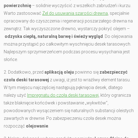
powierzchnię
– solidnie wyczyścić z wszelkich zabrudzeń i kurzu.
Warto zastosować
Żel do usuwania szarości drewna
, specjalnie
opracowany do czyszczenia i regeneracji poszarzałego drewna na
zewnątrz. Tak wyczyszczone drewno, wystarczy pokryć olejem –
odzyska ciepłą, naturalną barwę i świeży wygląd
. Do olejowania
można przystąpić po całkowitym wyschnięciu desek tarasowych.
Najlepszym sprzymierzeńcem podczas procesu wysychania jest
słońce.
2. Dodatkowo, przed
aplikacją oleju
powinno się
zabezpieczyć
czoła deski tarasowej
z uwagi, iż jest to wrażliwy element tarasu.
W tym miejscu najczęściej następują pęknięcia desek, dlatego
należy użyć
Impregnatu do czoła deski tarasowej
, który ogranicza
także blaknięcie końcówek i powstawanie „wykwitów”,
powodowanych wysączeniem się naturalnych substancji oleistych
zawartych w drewnie. Po zabezpieczeniu czoła desek można
rozpocząć
olejowanie
.