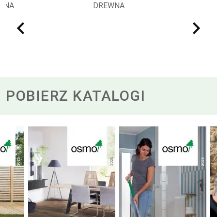
WNA
DREWNA
D
POBIERZ KATALOGI