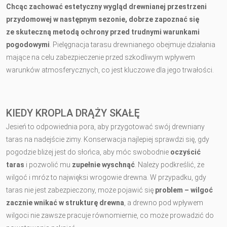
Chcąc zachować
estetyczny wygląd drewnianej przestrzeni
przydomowej
w następnym sezonie,
dobrze zapoznać się
ze
skuteczną metodą ochrony przed trudnymi warunkami
pogodowymi
. Pielęgnacja tarasu drewnianego obejmuje działania
mające na celu zabezpieczenie przed szkodliwym wpływem
warunków atmosferycznych, co jest kluczowe dla jego trwałości.
KIEDY KROPLA DRĄŻY SKAŁĘ
Jesień to odpowiednia pora, aby przygotować swój drewniany
taras na nadejście zimy. Konserwacja najlepiej sprawdzi się, gdy
pogodzie bliżej jest do słońca, aby móc swobodnie
oczyścić
taras
i pozwolić mu
zupełnie wyschnąć
. Należy podkreślić, że
wilgoć i mróz to najwięksi wrogowie drewna. W przypadku, gdy
taras nie jest zabezpieczony, może pojawić się
problem – wilgoć
zacznie wnikać w strukturę drewna
, a drewno pod wpływem
wilgoci nie zawsze pracuje równomiernie, co może prowadzić do