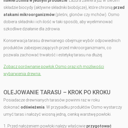
nawierzchnia w jednym produkcie
. Lazura zawiera już w swoim
składzie biocydy (aktywne składniki biobójcze), które chronią
przed
atakami mikroorganizmów
(pleśni, glonów czy mchów). Osmo
dobiera składniki i ich ilość w taki sposób, aby wyeliminować
szkodliwe działanie dla zdrowia.
Konserwacja tarasu drewnianego obejmuje wybór odpowiednich
produktów zabezpieczających przed mikroorganizmami, co
pozwala zachować trwałość i estetykę tarasu na dłużej.
Zobacz porównanie powłok Osmo oraz ich możliwości
wybarwienia drewna.
OLEJOWANIE TARASU – KROK PO KROKU
Posiadacze drewnianych tarasów powinni raz w roku
dokonać
odświeżenia
. W przypadku produktów Osmo wystarczy
umyć taras i nałożyć wiosną jedną, cienką warstwę powłoki.
1. Przed nałożeniem powłoki należy właściwie
przygotować