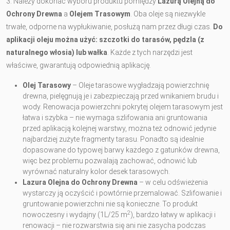
3. Należy dokonać wyboru produktu pomiędzy
Lazurą Olejną do
Ochrony Drewna
a
Olejem Trasowym
. Oba oleje są niezwykle
trwałe, odporne na wypłukiwanie, posłużą nam przez długi czas.
Do
aplikacji oleju można użyć: szczotki do tarasów, pędzla (z
naturalnego włosia) lub wałka
. Każde z tych narzędzi jest
właściwe, gwarantują odpowiednią aplikację.
Olej Tarasowy
– Oleje tarasowe wygładzają powierzchnię
drewna, pielęgnują je i zabezpieczają przed wnikaniem brudu i
wody. Renowacja powierzchni pokrytej olejem tarasowym jest
łatwa i szybka – nie wymaga szlifowania ani gruntowania
przed aplikacją kolejnej warstwy, można też odnowić jedynie
najbardziej zużyte fragmenty tarasu. Ponadto są idealnie
dopasowane do typowej barwy każdego z gatunków drewna,
więc bez problemu pozwalają zachować, odnowić lub
wyrównać naturalny kolor desek tarasowych.
Lazura Olejna do Ochrony Drewna
– w celu odświeżenia
wystarczy ją oczyścić i powtórnie przemalować. Szlifowanie i
gruntowanie powierzchni nie są konieczne. To produkt
2
nowoczesny i wydajny (1L/25 m
), bardzo łatwy w aplikacji i
renowacji – nie rozwarstwia się ani nie zasycha podczas