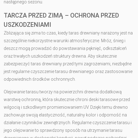
następnego sezonu.
TARCZA PRZED ZIMĄ – OCHRONA PRZED
USZKODZENIAMI
Zbliżająca się zima to czas, kiedy taras drewniany narażony jest na
szczególnie niekorzystne warunki atmosferyczne. Mróz, śnieg i
deszcz mogą prowadzić do powstawania pęknięć, odkształceń
oraz trwałych uszkodzeń struktury drewna. Aby skutecznie
zabezpieczyć taras drewniany przed tymi zagrożeniami, niezbędne
jest regularne czyszczenie tarasu drewnianego oraz zastosowanie
odpowiednich środków ochronnych.
Olejowanie tarasu tworzy na powierzchni drewna dodatkową
warstwę ochronną, która skutecznie chroni deski tarasowe przed
wilgocią i szkodliwym promieniowaniem UV. Dzięki temu drewno
zachowuje swoją elastyczność, naturalny kolor i odporność na
działanie czynników zewnętrznych. Regularne czyszczenie tarasu i
jego olejowanie to sprawdzony sposób na utrzymanie tarasu
drewnianego w doskonałej kondycji, nawet podczas najbardziej