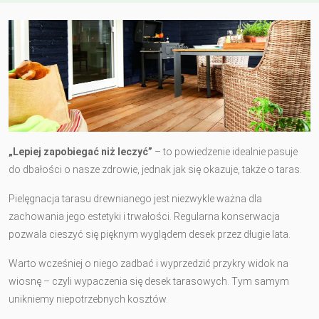
„Lepiej zapobiegać niż leczyć”
– to powiedzenie idealnie pasuje
do dbałości o nasze zdrowie, jednak jak się okazuje, także o taras.
Pielęgnacja tarasu drewnianego jest niezwykle ważna dla
zachowania jego estetyki i trwałości. Regularna konserwacja
pozwala cieszyć się pięknym wyglądem desek przez długie lata.
Warto wcześniej o niego zadbać i wyprzedzić przykry widok na
wiosnę – czyli wypaczenia się desek tarasowych. Tym samym
unikniemy niepotrzebnych kosztów.