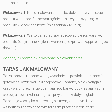
nakładania.
Wskazówka 1:
Przed malowaniem trzeba dokładnie wymieszać
produkt w puszce. Same wstrząśnięcie nie wystarczy – są to
produkty wieloskładnikowe (mieszanina kilku olei).
Wskazówka 2:
Warto pamiętać, aby aplikować cienką warstwę
produktu (optymalnie – tyle, ile wchłonie, rozprowadzając resztę po
drewnie).
Zobacz, jak prawidłowo wykonać olejowanie tarasu
.
TARAS JAK MALOWANY
Po zakończeniu konserwacji, wyschnięciu powłoki nasz taras jest
gotowy na każde warunki pogodowe. Ponadto, oleje wyciągają
każdy walor drewna, uwydatniają jego barwę, podkreślają rysunek
słojów, a powierzchnia staje się przyjemna w dotyku, gładka.
Pozostaje więc tylko cieszyć się pięknym, zadbanym i przede
wszystkim zabezpieczonym tarasem przez cały rok, aż do