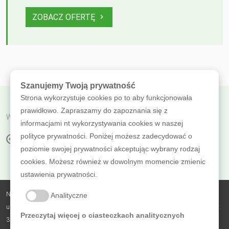
ZOBACZ OFERTĘ
Szanujemy Twoją prywatność
Strona wykorzystuje cookies po to aby funkcjonowała
prawidłowo. Zapraszamy do zapoznania się z
Wróć do poprzedniej
informacjami nt wykorzystywania cookies w naszej
polityce prywatności. Poniżej możesz zadecydować o
BEZBARWNE POWŁOKI DO DREWNA
poziomie swojej prywatności akceptując wybrany rodzaj
cookies. Możesz również w dowolnym momencie zmienic
ustawienia prywatności.
Nobless Polska Zbigniew Sierzputowski Sp. k.,
Analityczne
ul. Skrajna 3B, Sierosław, 62-080 Tarnowo Podgórne, NIP: 7831742179, REGON:
Przeczytaj więcej o ciasteczkach analitycznych
364482735, BDO: 000305723, nr KRS: 0000618619, Sąd Rejonowy Poznań -