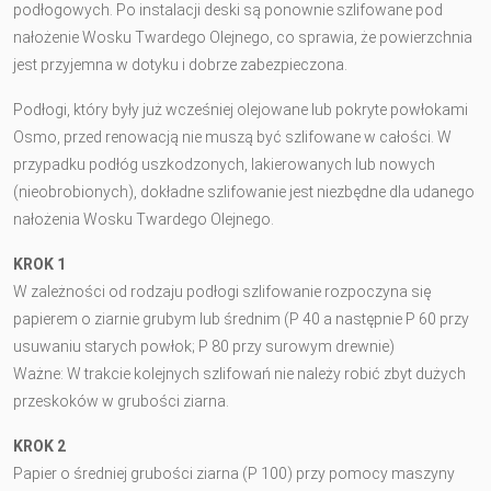
podłogowych. Po instalacji deski są ponownie szlifowane pod
nałożenie Wosku Twardego Olejnego, co sprawia, że powierzchnia
jest przyjemna w dotyku i dobrze zabezpieczona.
Podłogi, który były już wcześniej olejowane lub pokryte powłokami
Osmo, przed renowacją nie muszą być szlifowane w całości. W
przypadku podłóg uszkodzonych, lakierowanych lub nowych
(nieobrobionych), dokładne szlifowanie jest niezbędne dla udanego
nałożenia Wosku Twardego Olejnego.
KROK 1
W zależności od rodzaju podłogi szlifowanie rozpoczyna się
papierem o ziarnie grubym lub średnim (P 40 a następnie P 60 przy
usuwaniu starych powłok; P 80 przy surowym drewnie)
Ważne: W trakcie kolejnych szlifowań nie należy robić zbyt dużych
przeskoków w grubości ziarna.
KROK 2
Papier o średniej grubości ziarna (P 100) przy pomocy maszyny