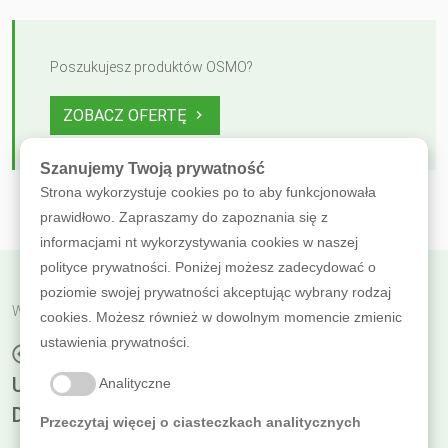
Poszukujesz produktów OSMO?
ZOBACZ OFERTĘ
Szanujemy Twoją prywatność
Strona wykorzystuje cookies po to aby funkcjonowała
prawidłowo. Zapraszamy do zapoznania się z
informacjami nt wykorzystywania cookies w naszej
polityce prywatności. Poniżej możesz zadecydować o
poziomie swojej prywatności akceptując wybrany rodzaj
Wróć do poprzedniej
cookies. Możesz również w dowolnym momencie zmienic
ustawienia prywatności.
JAK SAMEMU NAPRAWIĆ DROBNE
USZKODZENIA BARWIONYCH PODŁÓG
Analityczne
DREWNIANYCH
Przeczytaj więcej o ciasteczkach analitycznych