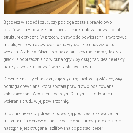
Będziesz wiedzieć i czuć, czy podłoga została prawidłowo
oszlifowana – powierzchnia będzie gładka, ale zachowa bogatą
strukturę optyczną. W przeciwieństwie do powierzchni z tworzywa i
metalu, w drewnie zawsze można wyczuć kierunek wzrostu
włókien. Wzdłuż włókien drewna organiczny materiał wydaje się
gładki, a poprzecznie do włókna tępy. Aby osiągnąć idealne efekty
należy zawsze pracować wzdłuż słojów drewna.
Drewno z natury charakteryzuje się dużą gęstością włókien, więc
podłoga drewniana, która została prawidłowo oszlifowana i
zabezpieczona Woskiem Twardym Olejnym jest odporna na
wcieranie brudu w jej powierzchnię.
Strukturalne walory drewna powstają podczas przetwarzania
materiału. Pnie drzew są najpierw cięte na surową tarcicę, która
następnie jest strugana i szlifowana do postaci desek