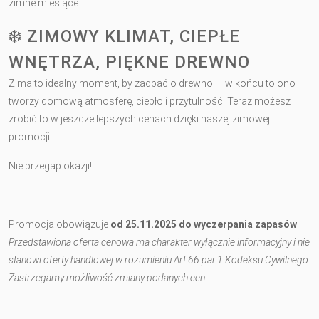
zimne miesiące.
❄️ ZIMOWY KLIMAT, CIEPŁE
WNĘTRZA, PIĘKNE DREWNO
Zima to idealny moment, by zadbać o drewno — w końcu to ono
tworzy domową atmosferę, ciepło i przytulność. Teraz możesz
zrobić to w jeszcze lepszych cenach dzięki naszej zimowej
promocji.
Nie przegap okazji!
Promocja obowiązuje
od 25.11.2025 do wyczerpania zapasów
.
Przedstawiona oferta cenowa ma charakter wyłącznie informacyjny i nie
stanowi oferty handlowej w rozumieniu Art.66 par.1 Kodeksu Cywilnego.
Zastrzegamy możliwość zmiany podanych cen.