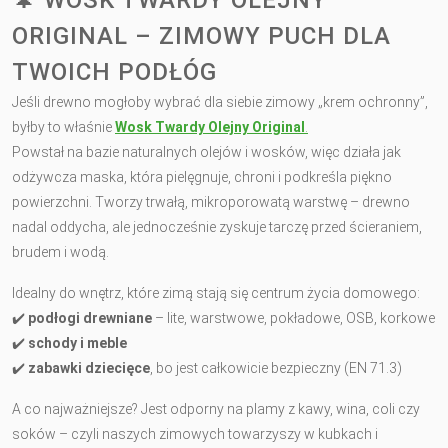
ORIGINAL – ZIMOWY PUCH DLA
TWOICH PODŁÓG
Jeśli drewno mogłoby wybrać dla siebie zimowy „krem ochronny”,
byłby to właśnie
Wosk Twardy Olejny Original
.
Powstał na bazie naturalnych olejów i wosków, więc działa jak
odżywcza maska, która pielęgnuje, chroni i podkreśla piękno
powierzchni. Tworzy trwałą, mikroporowatą warstwę – drewno
nadal oddycha, ale jednocześnie zyskuje tarczę przed ścieraniem,
brudem i wodą.
Idealny do wnętrz, które zimą stają się centrum życia domowego:
✔️
podłogi drewniane
– lite, warstwowe, pokładowe, OSB, korkowe
✔️
schody i meble
✔️
zabawki dziecięce
, bo jest całkowicie bezpieczny (EN 71.3)
A co najważniejsze? Jest odporny na plamy z kawy, wina, coli czy
soków – czyli naszych zimowych towarzyszy w kubkach i