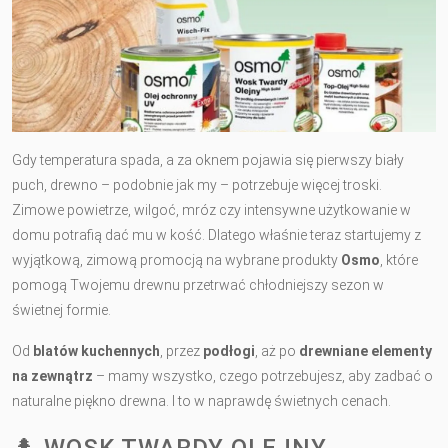
Gdy temperatura spada, a za oknem pojawia się pierwszy biały
puch, drewno – podobnie jak my – potrzebuje więcej troski.
Zimowe powietrze, wilgoć, mróz czy intensywne użytkowanie w
domu potrafią dać mu w kość. Dlatego właśnie teraz startujemy z
wyjątkową, zimową promocją na wybrane produkty
Osmo
, które
pomogą Twojemu drewnu przetrwać chłodniejszy sezon w
świetnej formie.
Od
blatów kuchennych
, przez
podłogi
, aż po
drewniane elementy
na zewnątrz
– mamy wszystko, czego potrzebujesz, aby zadbać o
naturalne piękno drewna. I to w naprawdę świetnych cenach.
🌲 WOSK TWARDY OLEJNY