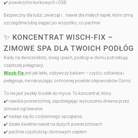
✔️ powierzchni korkowych i OSB
Bezpieczny dla ludzi, zwierząt i… nawet dla małych łapek, które zimą
szczególnie lubią sięgać po wszystko, co pachnie.
✨ KONCENTRAT WISCH-FIX –
ZIMOWE SPA DLA TWOICH PODŁÓG
Kiedy na dworze błoto, śnieg i piach, podłogi w domu potrzebują
częstszej pielęgnacji.
Wisch-Fix
jest jak lekki, odżywczy balsam – czyści, odświeża i
pielęgnuje, nie naruszając ochronnej powłoki olejowosków Osmo.
To nie jest zwykły środek do mycia. To koncentrat, który:
✔️ nawilża powierzchnię, zapobiegając wysuszeniu drewna przez
zimowe ogrzewanie
✔️ nadaje się do codziennego sprzątania
✔️ działa świetnie nawet na dużych powierzchniach
✔️ pachnie czystością i domowym ciepłem