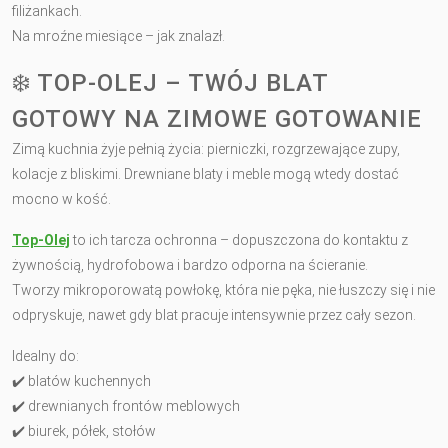
filiżankach.
Na mroźne miesiące – jak znalazł.
❄️ TOP-OLEJ – TWÓJ BLAT
GOTOWY NA ZIMOWE GOTOWANIE
Zimą kuchnia żyje pełnią życia: pierniczki, rozgrzewające zupy,
kolacje z bliskimi. Drewniane blaty i meble mogą wtedy dostać
mocno w kość.
Top-Olej
to ich tarcza ochronna – dopuszczona do kontaktu z
żywnością, hydrofobowa i bardzo odporna na ścieranie.
Tworzy mikroporowatą powłokę, która nie pęka, nie łuszczy się i nie
odpryskuje, nawet gdy blat pracuje intensywnie przez cały sezon.
Idealny do:
✔️ blatów kuchennych
✔️ drewnianych frontów meblowych
✔️ biurek, półek, stołów