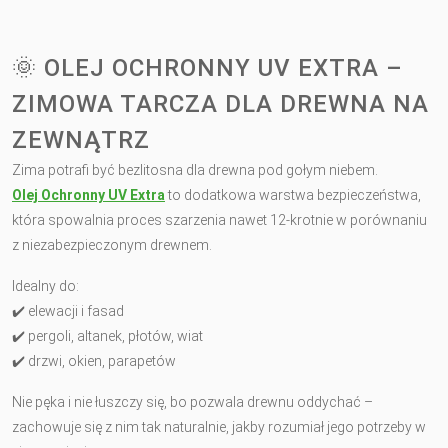
🌞 OLEJ OCHRONNY UV EXTRA –
ZIMOWA TARCZA DLA DREWNA NA
ZEWNĄTRZ
Zima potrafi być bezlitosna dla drewna pod gołym niebem.
Olej Ochronny UV Extra
to dodatkowa warstwa bezpieczeństwa,
która spowalnia proces szarzenia nawet 12-krotnie w porównaniu
z niezabezpieczonym drewnem.
Idealny do:
✔️ elewacji i fasad
✔️ pergoli, altanek, płotów, wiat
✔️ drzwi, okien, parapetów
Nie pęka i nie łuszczy się, bo pozwala drewnu oddychać –
zachowuje się z nim tak naturalnie, jakby rozumiał jego potrzeby w