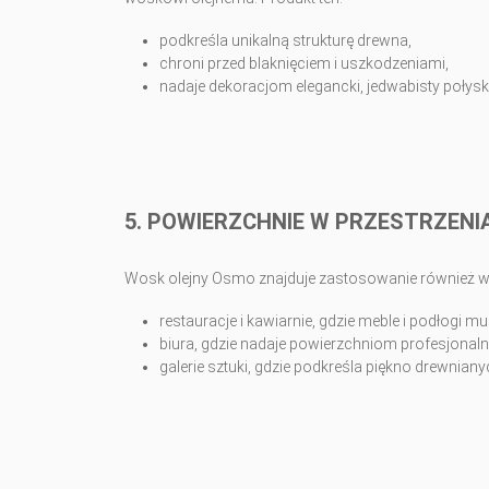
podkreśla unikalną strukturę drewna,
chroni przed blaknięciem i uszkodzeniami,
nadaje dekoracjom elegancki, jedwabisty połysk
5. POWIERZCHNIE W PRZESTRZEN
Wosk olejny Osmo znajduje zastosowanie również w m
restauracje i kawiarnie, gdzie meble i podłogi
biura, gdzie nadaje powierzchniom profesjonalny
galerie sztuki, gdzie podkreśla piękno drewnia