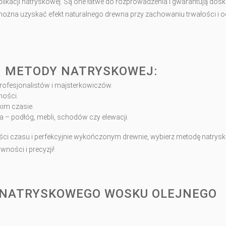
aplikacji natryskowej. Są one łatwe do rozprowadzenia i gwarantują dos
można uzyskać efekt naturalnego drewna przy zachowaniu trwałości i 
I METODY NATRYSKOWEJ:
rofesjonalistów i majsterkowiczów.
ności.
im czasie.
 – podłóg, mebli, schodów czy elewacji.
ności czasu i perfekcyjnie wykończonym drewnie, wybierz metodę natrys
ności i precyzji!
 NATRYSKOWEGO WOSKU OLEJNEGO