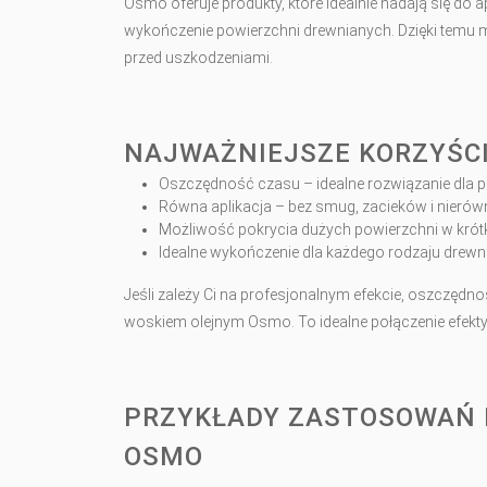
Osmo oferuje produkty, które idealnie nadają się do 
wykończenie powierzchni drewnianych. Dzięki temu 
przed uszkodzeniami.
NAJWAŻNIEJSZE KORZYŚC
Oszczędność czasu – idealne rozwiązanie dla p
Równa aplikacja – bez smug, zacieków i nierów
Możliwość pokrycia dużych powierzchni w krótk
Idealne wykończenie dla każdego rodzaju drewna
Jeśli zależy Ci na profesjonalnym efekcie, oszczęd
woskiem olejnym Osmo. To idealne połączenie efektyw
PRZYKŁADY ZASTOSOWAŃ
OSMO