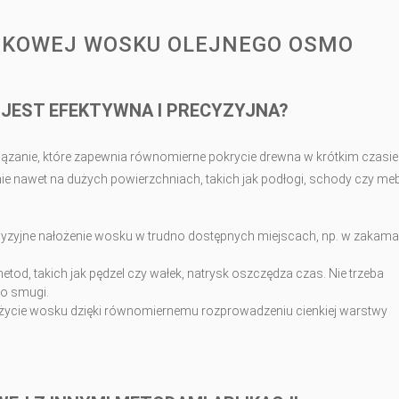
YSKOWEJ WOSKU OLEJNEGO OSMO
JEST EFEKTYWNA I PRECYZYJNA?
zanie, które zapewnia równomierne pokrycie drewna w krótkim czasie.
e nawet na dużych powierzchniach, takich jak podłogi, schody czy meb
yzyjne nałożenie wosku w trudno dostępnych miejscach, np. w zakam
od, takich jak pędzel czy wałek, natrysk oszczędza czas. Nie trzeba
 o smugi.
życie wosku dzięki równomiernemu rozprowadzeniu cienkiej warstwy