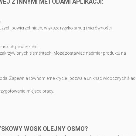
J Z INNYMI METODAMI APLIKACJI:
i.
użych powierzchniach, większe ryzyko smug i nierówności.
płaskich powierzchni.
a zakrzywionych elementach. Może zostawiać nadmiar produktu na
metoda. Zapewnia równomierne krycie i pozwala uniknąć widocznych śla
zygotowania miejsca pracy.
YSKOWY WOSK OLEJNY OSMO?