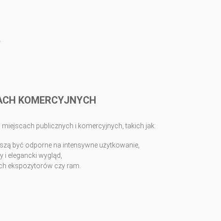
.
IACH KOMERCYJNYCH
iejscach publicznych i komercyjnych, takich jak:
 muszą być odporne na intensywne użytkowanie,
 i elegancki wygląd,
nych ekspozytorów czy ram.