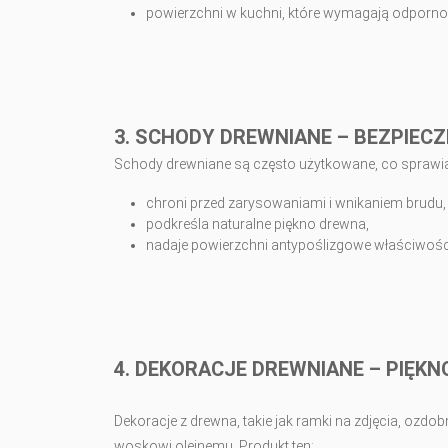
powierzchni w kuchni, które wymagają odpornoś
3. SCHODY DREWNIANE – BEZPIEC
Schody drewniane są często użytkowane, co sprawia,
chroni przed zarysowaniami i wnikaniem brudu,
podkreśla naturalne piękno drewna,
nadaje powierzchni antypoślizgowe właściwośc
4. DEKORACJE DREWNIANE – PIĘKN
Dekoracje z drewna, takie jak ramki na zdjęcia, ozd
woskowi olejnemu. Produkt ten: