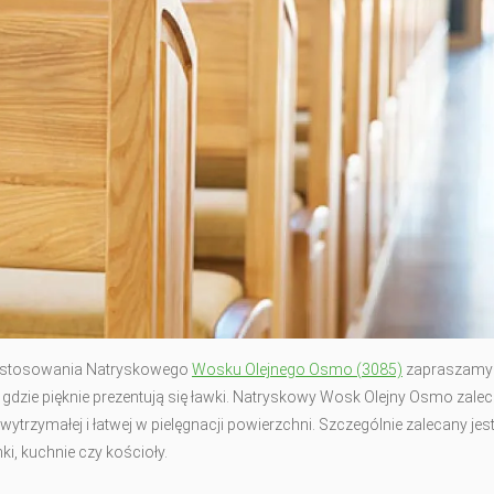
t zastosowania Natryskowego
Wosku Olejnego Osmo (3085)
zapraszamy
dzie pięknie prezentują się ławki.
Natryskowy Wosk Olejny Osmo zaleca
trzymałej i łatwej w pielęgnacji powierzchni. Szczególnie zalecany jes
i, kuchnie czy kościoły.