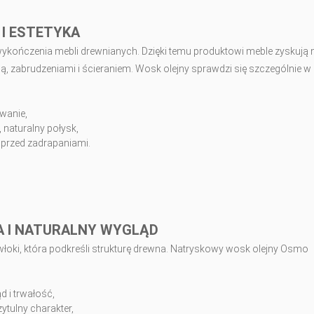
 I ESTETYKA
kończenia mebli drewnianych. Dzięki temu produktowi meble zyskują ni
ą, zabrudzeniami i ścieraniem. Wosk olejny sprawdzi się szczególnie w
wanie,
 naturalny połysk,
 przed zadrapaniami.
A I NATURALNY WYGLĄD
włoki, która podkreśli strukturę drewna. Natryskowy wosk olejny Osmo
d i trwałość,
zytulny charakter,