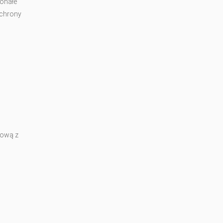
konałe
ochrony
kową z