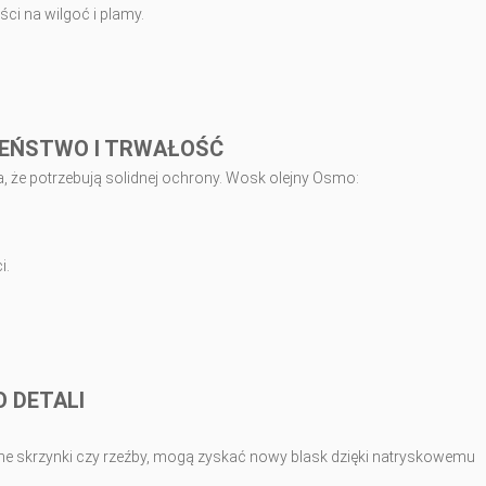
ci na wilgoć i plamy.
ZEŃSTWO I TRWAŁOŚĆ
 że potrzebują solidnej ochrony. Wosk olejny Osmo:
i.
O DETALI
obne skrzynki czy rzeźby, mogą zyskać nowy blask dzięki natryskowemu