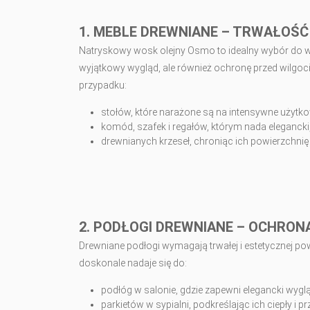
1. MEBLE DREWNIANE – TRWAŁOŚĆ
Natryskowy wosk olejny Osmo to idealny wybór do wy
wyjątkowy wygląd, ale również ochronę przed wilgoci
przypadku:
stołów, które narażone są na intensywne użytko
komód, szafek i regałów, którym nada elegancki,
drewnianych krzeseł, chroniąc ich powierzchnię
2. PODŁOGI DREWNIANE – OCHRON
Drewniane podłogi wymagają trwałej i estetycznej po
doskonale nadaje się do:
podłóg w salonie, gdzie zapewni elegancki wyglą
parkietów w sypialni, podkreślając ich ciepły i pr