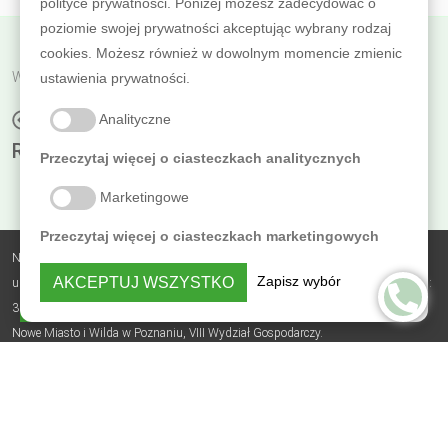
polityce prywatności. Poniżej możesz zadecydować o
poziomie swojej prywatności akceptując wybrany rodzaj
cookies. Możesz również w dowolnym momencie zmienic
Wróć do poprzedniej
ustawienia prywatności.
PRODUKTY OSMO ZDOBIĄ POKOJE
Analityczne
RODZINY KRÓLEWSKIEJ
Przeczytaj więcej o ciasteczkach analitycznych
Marketingowe
Przeczytaj więcej o ciasteczkach marketingowych
Nobless Polska Zbigniew Sierzputowski Sp. k.,
Zapisz wybór
AKCEPTUJ WSZYSTKO
ul. Skrajna 3B, Sierosław, 62-080 Tarnowo Podgórne, NIP: 7831742179, REGON:
PRYWATNOŚĆ
364482735, BDO: 000305723, nr KRS: 0000618619, Sąd Rejonowy Poznań -
Nowe Miasto i Wilda w Poznaniu, VIII Wydział Gospodarczy.
Polityka prywatności
© 2026 - osmo.com.pl Osmo Polska Dystrybutor generalny: