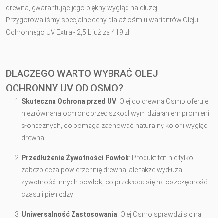
drewna, gwarantując jego piękny wygląd na dłużej.
Przygotowaliśmy specjalne ceny dla aż ośmiu wariantów Oleju
Ochronnego UV Extra - 2,5 L już za 419 zł!
DLACZEGO WARTO WYBRAĆ OLEJ
OCHRONNY UV OD OSMO?
Skuteczna Ochrona przed UV
: Olej do drewna Osmo oferuje
niezrównaną ochronę przed szkodliwym działaniem promieni
słonecznych, co pomaga zachować naturalny kolor i wygląd
drewna.
Przedłużenie Żywotności Powłok
: Produkt ten nie tylko
zabezpiecza powierzchnię drewna, ale także wydłuża
żywotność innych powłok, co przekłada się na oszczędność
czasu i pieniędzy.
Uniwersalność Zastosowania
: Olej Osmo sprawdzi się na