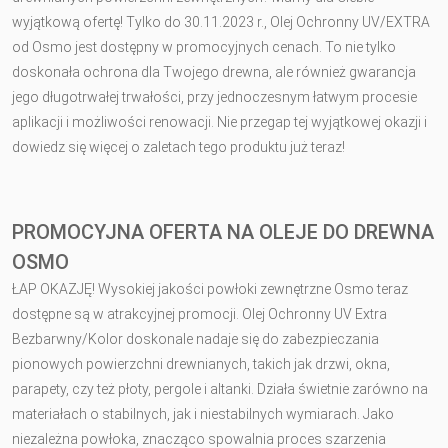
wyjątkową ofertę! Tylko do 30.11.2023 r., Olej Ochronny UV/EXTRA
od Osmo jest dostępny w promocyjnych cenach. To nie tylko
doskonała ochrona dla Twojego drewna, ale również gwarancja
jego długotrwałej trwałości, przy jednoczesnym łatwym procesie
aplikacji i możliwości renowacji. Nie przegap tej wyjątkowej okazji i
dowiedz się więcej o zaletach tego produktu już teraz!
PROMOCYJNA OFERTA NA OLEJE DO DREWNA
OSMO
ŁAP OKAZJĘ! Wysokiej jakości powłoki zewnętrzne Osmo teraz
dostępne są w atrakcyjnej promocji. Olej Ochronny UV Extra
Bezbarwny/Kolor doskonale nadaje się do zabezpieczania
pionowych powierzchni drewnianych, takich jak drzwi, okna,
parapety, czy też płoty, pergole i altanki. Działa świetnie zarówno na
materiałach o stabilnych, jak i niestabilnych wymiarach. Jako
niezależna powłoka, znacząco spowalnia proces szarzenia