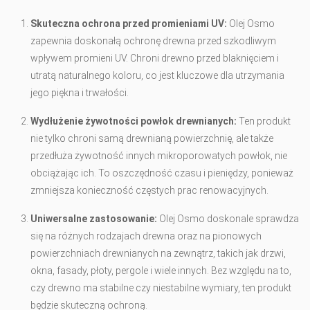
Skuteczna ochrona przed promieniami UV:
Olej Osmo
zapewnia doskonałą ochronę drewna przed szkodliwym
wpływem promieni UV. Chroni drewno przed blaknięciem i
utratą naturalnego koloru, co jest kluczowe dla utrzymania
jego piękna i trwałości.
Wydłużenie żywotności powłok drewnianych:
Ten produkt
nie tylko chroni samą drewnianą powierzchnię, ale także
przedłuża żywotność innych mikroporowatych powłok, nie
obciążając ich. To oszczędność czasu i pieniędzy, ponieważ
zmniejsza konieczność częstych prac renowacyjnych.
Uniwersalne zastosowanie:
Olej Osmo doskonale sprawdza
się na różnych rodzajach drewna oraz na pionowych
powierzchniach drewnianych na zewnątrz, takich jak drzwi,
okna, fasady, płoty, pergole i wiele innych. Bez względu na to,
czy drewno ma stabilne czy niestabilne wymiary, ten produkt
będzie skuteczną ochroną.