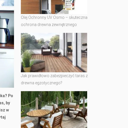
Olej Ochronny UV Osmo – skuteczna
ochrona drewna zewnętrznego
Jak prawidłowo zabezpieczyć taras z
drewna egzotycznego?
eka? Po
as, by
isz w
taj