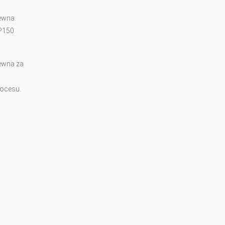
ewna.
 P150
rewna za
rocesu.