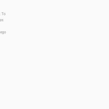
. To
ze.
tego