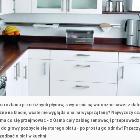
po rozlaniu przeróżnych płynów, a wytarcia są widoczne nawet z dal
ne na blacie, wcale nie wygląda ona na wysprzątaną? Najwyższy cz
e ma co się przejmować - z Osmo cały zabieg renowacji przeprowadz
Ci do głowy pozbycie się starego blatu - po prostu go odnów! Przeczy
zadbać o blat w kuchni.