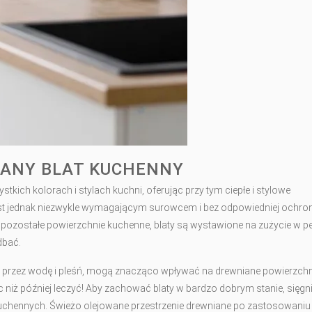
NIANY BLAT KUCHENNY
kich kolorach i stylach kuchni, oferując przy tym ciepłe i stylowe
st jednak niezwykle wymagającym surowcem i bez odpowiedniej ochro
ak pozostałe powierzchnie kuchenne, blaty są wystawione na zużycie w 
dbać.
e przez wodę i pleśń, mogą znacząco wpływać na drewniane powierzchn
c niż później leczyć! Aby zachować blaty w bardzo dobrym stanie, sięgni
uchennych. Świeżo olejowane przestrzenie drewniane po zastosowani