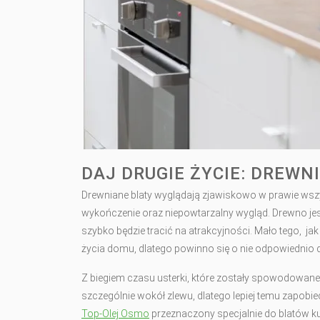
DAJ DRUGIE ŻYCIE: DREW
Drewniane blaty wyglądają zjawiskowo w prawie wszyst
wykończenie oraz niepowtarzalny wygląd. Drewno je
szybko będzie tracić na atrakcyjności. Mało tego, j
życia domu, dlatego powinno się o nie odpowiednio 
Z biegiem czasu usterki, które zostały spowodowan
szczególnie wokół zlewu, dlatego lepiej temu zapobie
Top-Olej Osmo
przeznaczony specjalnie do blatów k