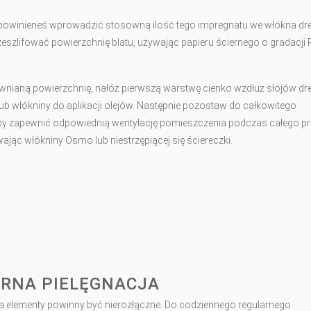
 powinieneś wprowadzić stosowną ilość tego impregnatu we włókna dr
eszlifować powierzchnię blatu, używając papieru ściernego o gradacji
ewnianą powierzchnię, nałóż pierwszą warstwę cienko wzdłuż słojów d
ub włókniny do aplikacji olejów. Następnie pozostaw do całkowitego
 aby zapewnić odpowiednią wentylację pomieszczenia podczas całego p
jąc włókniny Osmo lub niestrzępiącej się ściereczki.
ARNA PIELĘGNACJA
wa elementy powinny być nierozłączne. Do codziennego regularnego