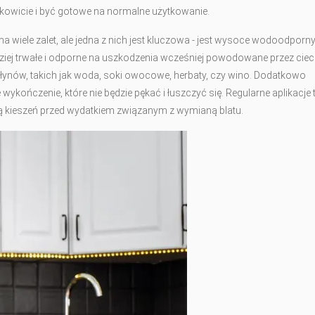
ałkowicie i być gotowe na normalne użytkowanie.
wiele zalet, ale jedna z nich jest kluczowa - jest wysoce wodoodporny
ziej trwałe i odporne na uszkodzenia wcześniej powodowane przez ciec
łynów, takich jak woda, soki owocowe, herbaty, czy wino. Dodatkowo
kończenie, które nie będzie pękać i łuszczyć się. Regularne aplikacje 
ą kieszeń przed wydatkiem związanym z wymianą blatu.