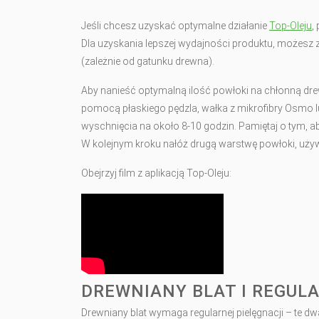
Jeśli chcesz uzyskać optymalne działanie
Top-Oleju
,
Dla uzyskania lepszej wydajności produktu, możesz z
(zależnie od gatunku drewna).
Aby nanieść optymalną ilość powłoki na chłonną dr
pomocą płaskiego pędzla, wałka z mikrofibry Osmo l
wyschnięcia na około 8-10 godzin. Pamiętaj o tym,
W kolejnym kroku nałóż drugą warstwę powłoki, używa
Obejrzyj film z aplikacją Top-Oleju:
DREWNIANY BLAT I REGUL
Drewniany blat wymaga regularnej pielęgnacji – te d