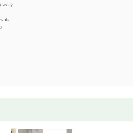
acowany
zwala
a